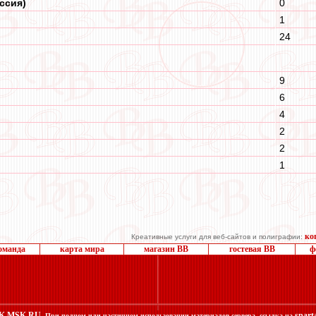
ссия)
0
1
24
9
6
4
2
2
1
ко
Креативные услуги для веб-сайтов и полиграфии:
оманда
карта мира
магазин ВВ
гостевая ВВ
ф
K.MSK.RU
spart
. При полном или частичном использовании материалов сервера, ссылка на