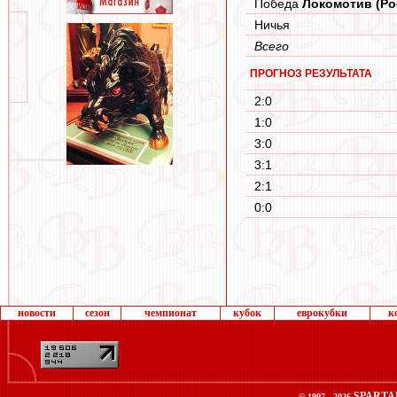
Победа
Локомотив (Ро
Ничья
Всего
ПРОГНОЗ РЕЗУЛЬТАТА
2:0
1:0
3:0
3:1
2:1
0:0
новости
сезон
чемпионат
кубок
еврокубки
к
SPARTA
© 1997 -
2026