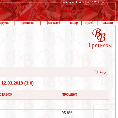
орумы
прогнозы
фан-клуб
юмор
музей
ссылки
Вход
2.03.2018 (3:0)
 СТАВОК
ПРОЦЕНТ
95.8%