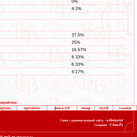
0%
4.2%
37.5%
25%
16.67%
8.33%
8.33%
4.17%
пирайтинг
орумы
прогнозы
фан-клуб
юмор
музей
ссылки
webmaster
Связь с администрацией сайта -
Сёма.Ру
Создание -
ak.msk.ru
обязательна.