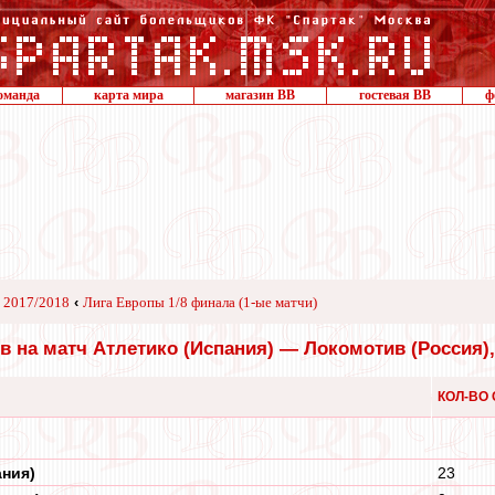
оманда
карта мира
магазин ВВ
гостевая ВВ
ф
 2017/2018
‹
Лига Европы 1/8 финала (1-ые матчи)
в на матч Атлетико (Испания) — Локомотив (Россия), 1
КОЛ-ВО
ания)
23