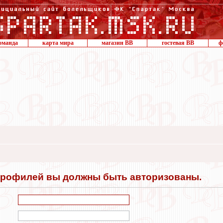
оманда
карта мира
магазин ВВ
гостевая ВВ
ф
профилей вы должны быть авторизованы.