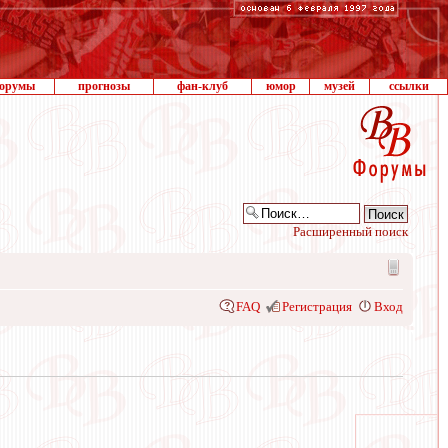
орумы
прогнозы
фан-клуб
юмор
музей
ссылки
Расширенный поиск
FAQ
Регистрация
Вход