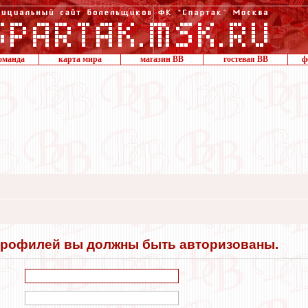
оманда
карта мира
магазин ВВ
гостевая ВВ
ф
профилей вы должны быть авторизованы.