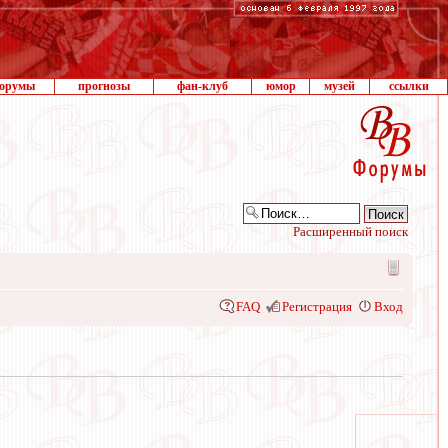
орумы
прогнозы
фан-клуб
юмор
музей
ссылки
Расширенный поиск
FAQ
Регистрация
Вход