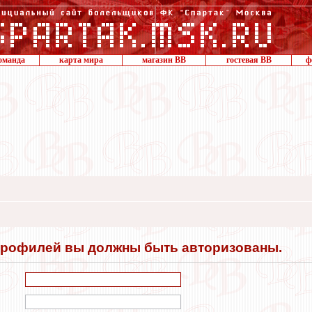
оманда
карта мира
магазин ВВ
гостевая ВВ
ф
профилей вы должны быть авторизованы.