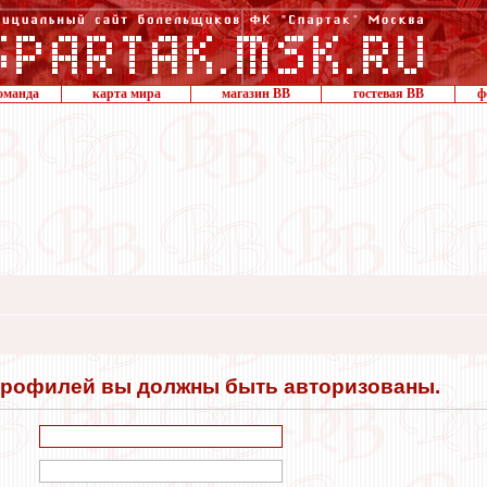
оманда
карта мира
магазин ВВ
гостевая ВВ
ф
профилей вы должны быть авторизованы.