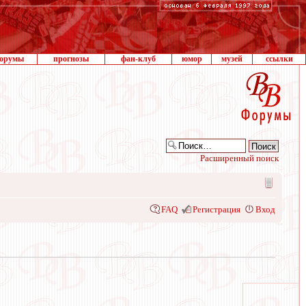
орумы
прогнозы
фан-клуб
юмор
музей
ссылки
Расширенный поиск
FAQ
Регистрация
Вход