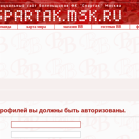
оманда
карта мира
магазин ВВ
гостевая ВВ
ф
профилей вы должны быть авторизованы.