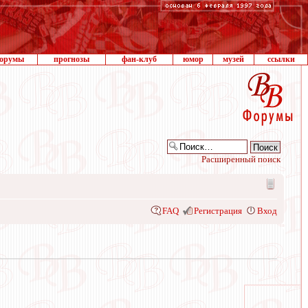
орумы
прогнозы
фан-клуб
юмор
музей
ссылки
Расширенный поиск
FAQ
Регистрация
Вход