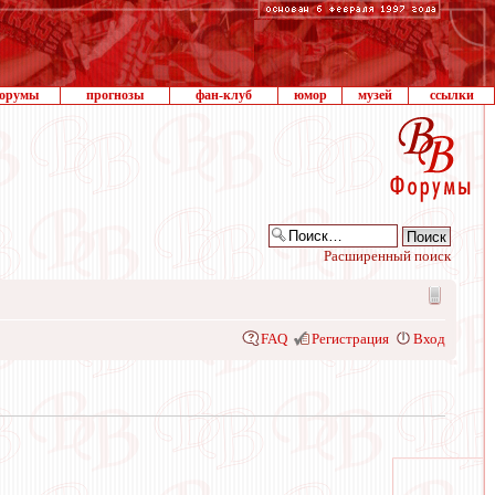
орумы
прогнозы
фан-клуб
юмор
музей
ссылки
Расширенный поиск
FAQ
Регистрация
Вход