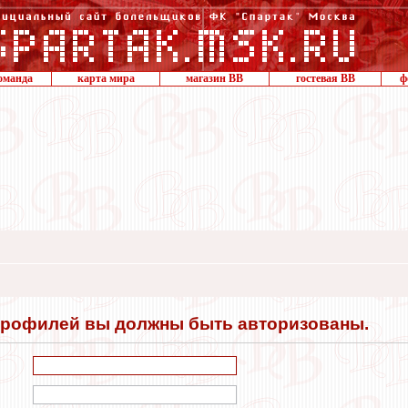
оманда
карта мира
магазин ВВ
гостевая ВВ
ф
профилей вы должны быть авторизованы.