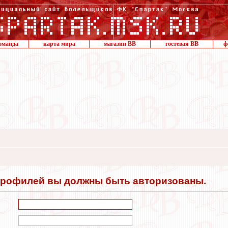
оманда
карта мира
магазин ВВ
гостевая ВВ
ф
профилей вы должны быть авторизованы.