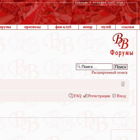
орумы
прогнозы
фан-клуб
юмор
музей
ссылки
Расширенный поиск
FAQ
Регистрация
Вход