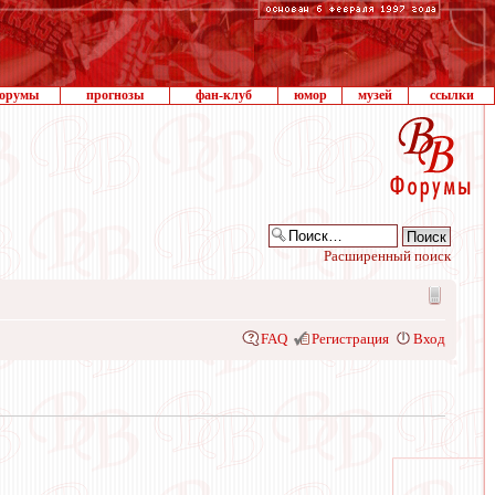
орумы
прогнозы
фан-клуб
юмор
музей
ссылки
Расширенный поиск
FAQ
Регистрация
Вход