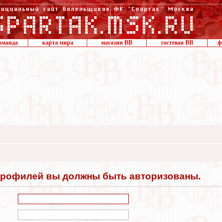
оманда
карта мира
магазин ВВ
гостевая ВВ
ф
профилей вы должны быть авторизованы.