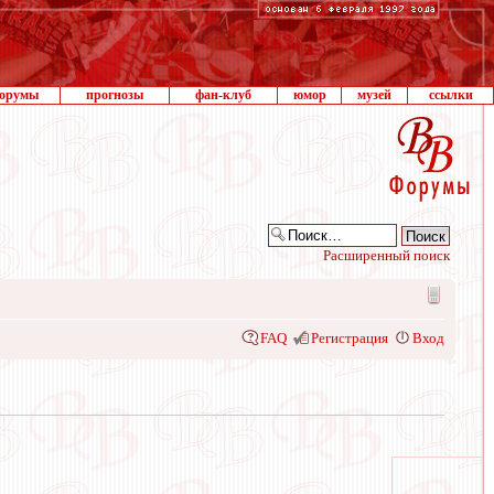
орумы
прогнозы
фан-клуб
юмор
музей
ссылки
Расширенный поиск
FAQ
Регистрация
Вход