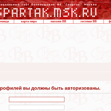
оманда
карта мира
магазин ВВ
гостевая ВВ
ф
профилей вы должны быть авторизованы.