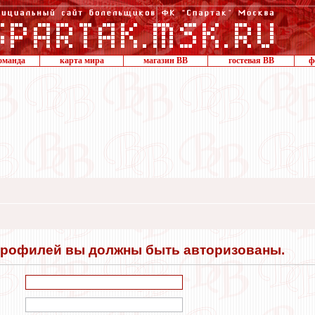
оманда
карта мира
магазин ВВ
гостевая ВВ
ф
профилей вы должны быть авторизованы.