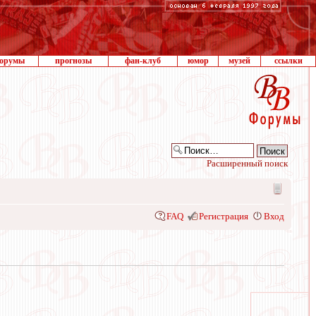
орумы
прогнозы
фан-клуб
юмор
музей
ссылки
Расширенный поиск
FAQ
Регистрация
Вход