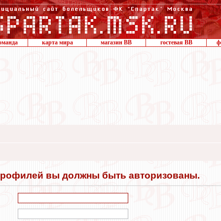
оманда
карта мира
магазин ВВ
гостевая ВВ
ф
профилей вы должны быть авторизованы.