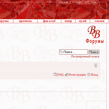
орумы
прогнозы
фан-клуб
юмор
музей
ссылки
Расширенный поиск
FAQ
Регистрация
Вход