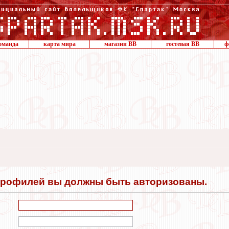
оманда
карта мира
магазин ВВ
гостевая ВВ
ф
профилей вы должны быть авторизованы.