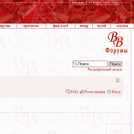
орумы
прогнозы
фан-клуб
юмор
музей
ссылки
Расширенный поиск
FAQ
Регистрация
Вход