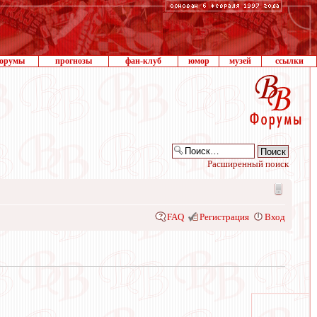
орумы
прогнозы
фан-клуб
юмор
музей
ссылки
Расширенный поиск
FAQ
Регистрация
Вход