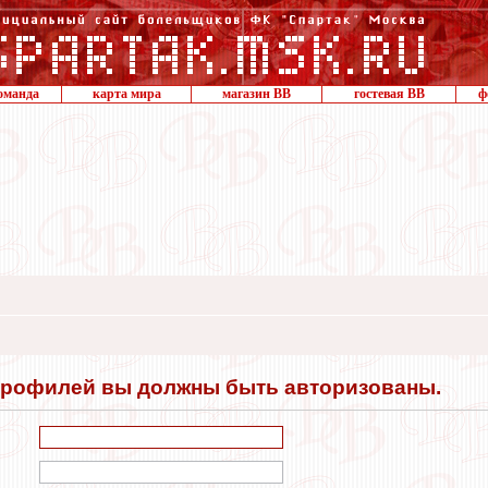
оманда
карта мира
магазин ВВ
гостевая ВВ
ф
профилей вы должны быть авторизованы.