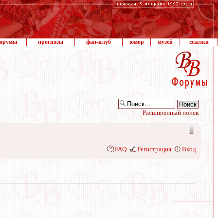
орумы
прогнозы
фан-клуб
юмор
музей
ссылки
Расширенный поиск
FAQ
Регистрация
Вход