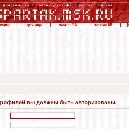
оманда
карта мира
магазин ВВ
гостевая ВВ
ф
профилей вы должны быть авторизованы.