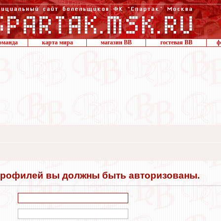
оманда
карта мира
магазин ВВ
гостевая ВВ
ф
профилей вы должны быть авторизованы.