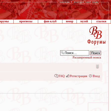
орумы
прогнозы
фан-клуб
юмор
музей
ссылки
Расширенный поиск
FAQ
Регистрация
Вход