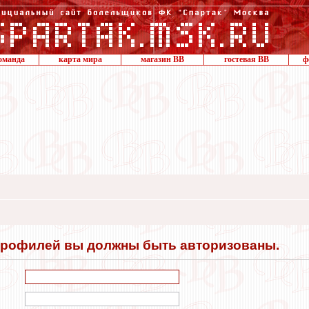
оманда
карта мира
магазин ВВ
гостевая ВВ
ф
профилей вы должны быть авторизованы.