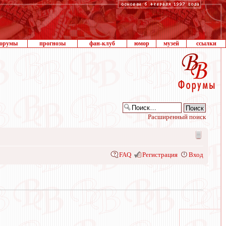
орумы
прогнозы
фан-клуб
юмор
музей
ссылки
Расширенный поиск
FAQ
Регистрация
Вход