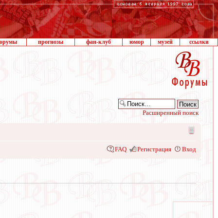
орумы
прогнозы
фан-клуб
юмор
музей
ссылки
Расширенный поиск
FAQ
Регистрация
Вход