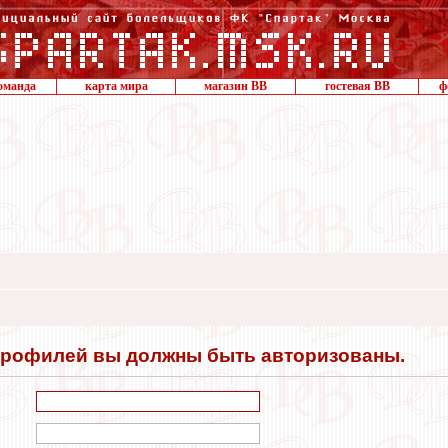
оманда
карта мира
магазин ВВ
гостевая ВВ
ф
профилей вы должны быть авторизованы.