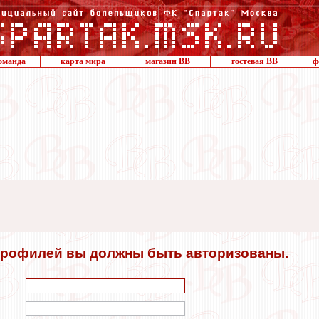
оманда
карта мира
магазин ВВ
гостевая ВВ
ф
профилей вы должны быть авторизованы.