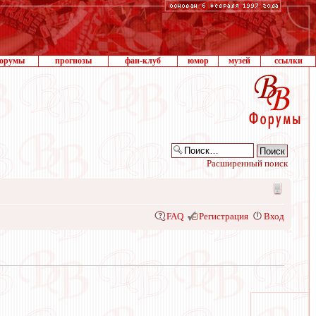
орумы
прогнозы
фан-клуб
юмор
музей
ссылки
Расширенный поиск
FAQ
Регистрация
Вход