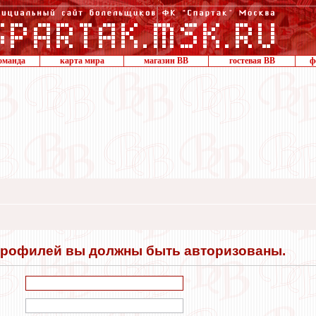
оманда
карта мира
магазин ВВ
гостевая ВВ
ф
профилей вы должны быть авторизованы.