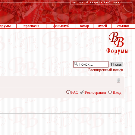
орумы
прогнозы
фан-клуб
юмор
музей
ссылки
Расширенный поиск
FAQ
Регистрация
Вход