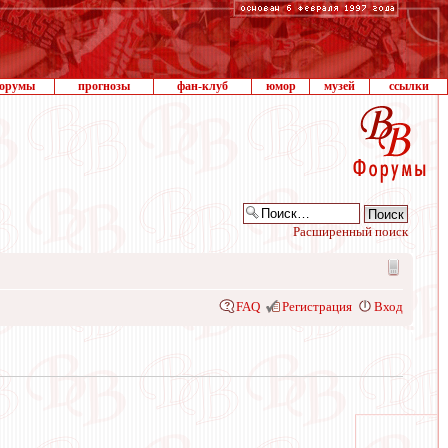
орумы
прогнозы
фан-клуб
юмор
музей
ссылки
Расширенный поиск
FAQ
Регистрация
Вход