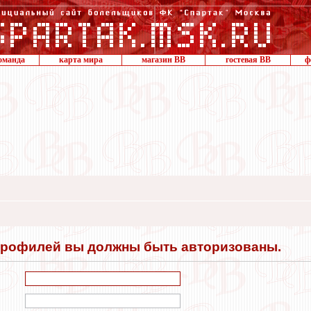
оманда
карта мира
магазин ВВ
гостевая ВВ
ф
профилей вы должны быть авторизованы.