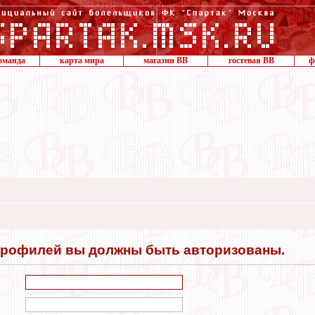
оманда
карта мира
магазин ВВ
гостевая ВВ
ф
профилей вы должны быть авторизованы.