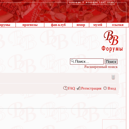
орумы
прогнозы
фан-клуб
юмор
музей
ссылки
Расширенный поиск
FAQ
Регистрация
Вход