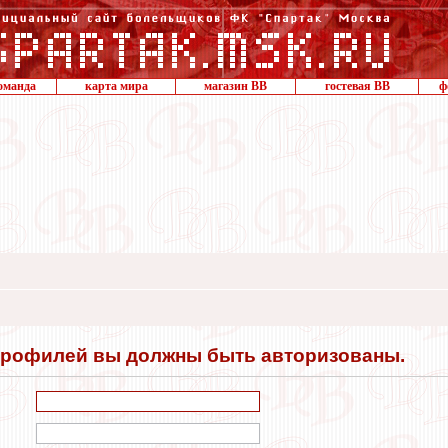
оманда
карта мира
магазин ВВ
гостевая ВВ
ф
профилей вы должны быть авторизованы.