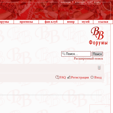
орумы
прогнозы
фан-клуб
юмор
музей
ссылки
Расширенный поиск
FAQ
Регистрация
Вход