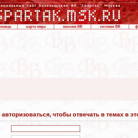
оманда
карта мира
магазин ВВ
гостевая ВВ
ф
авторизоваться, чтобы отвечать в темах в э