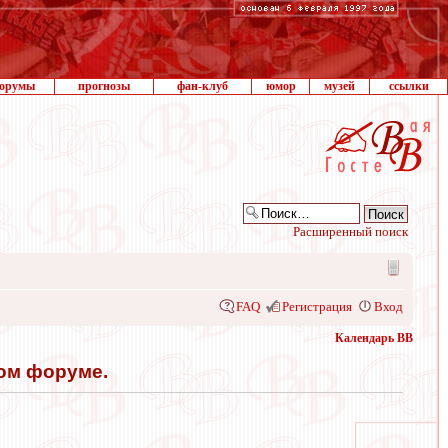
орумы
прогнозы
фан-клуб
юмор
музей
ссылки
Расширенный поиск
FAQ
Регистрация
Вход
Календарь ВВ
том форуме.