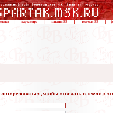
оманда
карта мира
магазин ВВ
гостевая ВВ
ф
авторизоваться, чтобы отвечать в темах в э