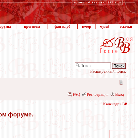
орумы
прогнозы
фан-клуб
юмор
музей
ссылки
Расширенный поиск
FAQ
Регистрация
Вход
Календарь ВВ
том форуме.