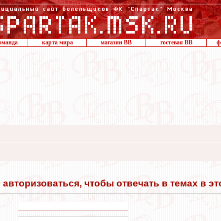
оманда
карта мира
магазин ВВ
гостевая ВВ
ф
авторизоваться, чтобы отвечать в темах в э