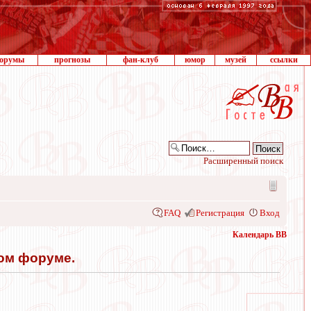
орумы
прогнозы
фан-клуб
юмор
музей
ссылки
Расширенный поиск
FAQ
Регистрация
Вход
Календарь ВВ
том форуме.