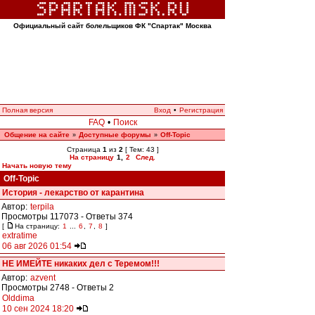
Официальный сайт болельщиков ФК "Спартак" Москва
Полная версия
Вход
•
Регистрация
FAQ
•
Поиск
Общение на сайте
Доступные форумы
Off-Topic
»
»
Страница
1
из
2
[ Тем: 43 ]
На страницу
1
,
2
След.
Начать новую тему
Off-Topic
История - лекарство от карантина
Автор:
terpila
Просмотры 117073 - Ответы 374
[
На страницу:
1
...
6
,
7
,
8
]
extratime
06 авг 2026 01:54
НЕ ИМЕЙТЕ никаких дел с Теремом!!!
Автор:
azvent
Просмотры 2748 - Ответы 2
Olddima
10 сен 2024 18:20