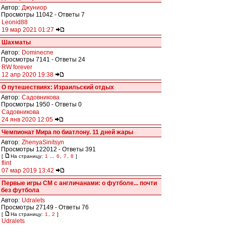
Автор:
Джуниор
Просмотры 11042 - Ответы 7
Leonid88
19 мар 2021 01:27
Шахматы
Автор:
Dominecne
Просмотры 7141 - Ответы 24
RW forever
12 апр 2020 19:38
О путешествиях: Израильский отдых
Автор:
Садовникова
Просмотры 1950 - Ответы 0
Садовникова
24 янв 2020 12:05
Чемпионат Мира по биатлону. 11 дней жары
Автор:
ZhenyaSinitsyn
Просмотры 122012 - Ответы 391
[
На страницу:
1
...
6
,
7
,
8
]
flint
07 мар 2019 13:42
Первые игры СМ с англичанами: о футболе... почти
без футбола
Автор:
Udralets
Просмотры 27149 - Ответы 76
[
На страницу:
1
,
2
]
Udralets