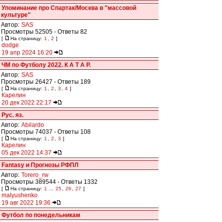
Упоминание про Спартак/Москва в "массовой
культуре"
Автор:
SAS
Просмотры 52505 - Ответы 82
[
На страницу:
1
,
2
]
dodge
19 апр 2024 16:20
ЧМ по Футболу 2022. К А Т А Р.
Автор:
SAS
Просмотры 26427 - Ответы 189
[
На страницу:
1
,
2
,
3
,
4
]
Карелин
20 дек 2022 22:17
Рус. яз.
Автор:
Abilardo
Просмотры 74037 - Ответы 108
[
На страницу:
1
,
2
,
3
]
Карелин
05 дек 2022 14:37
Fantasy и Прогнозы РФПЛ
Автор:
Torero_rw
Просмотры 389544 - Ответы 1332
[
На страницу:
1
...
25
,
26
,
27
]
malyushenko
19 авг 2022 19:36
Футбол по понедельникам