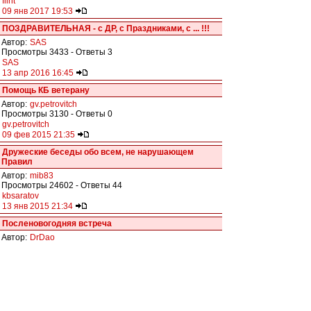
flint
09 янв 2017 19:53
ПОЗДРАВИТЕЛЬНАЯ - с ДР, с Праздниками, c ... !!!
Автор:
SAS
Просмотры 3433 - Ответы 3
SAS
13 апр 2016 16:45
Помощь КБ ветерану
Автор:
gv.petrovitch
Просмотры 3130 - Ответы 0
gv.petrovitch
09 фев 2015 21:35
Дружеские беседы обо всем, не нарушающем
Правил
Автор:
mib83
Просмотры 24602 - Ответы 44
kbsaratov
13 янв 2015 21:34
Посленовогодняя встреча
Автор:
DrDao
Просмотры 86202 - Ответы 199
[
На страницу:
1
,
2
,
3
,
4
]
солома
10 янв 2015 11:14
Ситуация на Украине, КРЫМ и СЕВАСТОПОЛЬ
Автор:
SAS