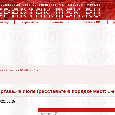
оманда
карта мира
магазин ВВ
гостевая ВВ
ф
вы Опросов
‹
01.06.2011 - ...
така» в июле (расставьте в порядке мест: 1-е, 
022 09:15
1 место - 71