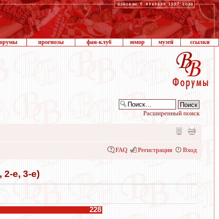
орумы
прогнозы
фан-клуб
юмор
музей
ссылки
Расширенный поиск
FAQ
Регистрация
Вход
2-е, 3-е)
228