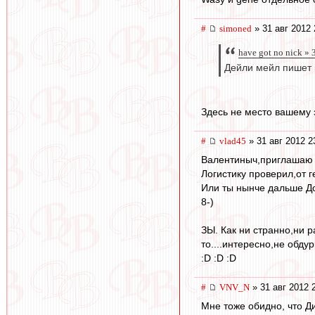
#
simoned
» 31 авг 2012 
have got no nick » 
Дейли мейл пишет 
Здесь не место вашему
#
vlad45
» 31 авг 2012 2
Валентиныч,приглашаю т
Логистику проверил,от г
Или ты нынче дальше Д
8-)
ЗЫ. Как ни странно,ни 
то....интересно,не обду
:D :D :D
#
VNV_N
» 31 авг 2012 
Мне тоже обидно, что Д