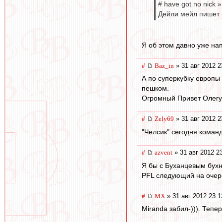
# have got no nick 
Дейли мейл пишет 
Я об этом давно уже нап
#
Baz_in
» 31 авг 2012 2
А по суперкубку европы 
пешком.
Огромный Привет Олегу 
#
Zely69
» 31 авг 2012 2
"Челсик" сегодня команд
#
azvent
» 31 авг 2012 2
Я бы с Буханцевым бухну
PFL следующий на очере
#
МХ
» 31 авг 2012 23:1
Miranda забил-))). Тепер