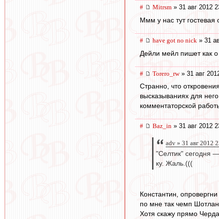
#
Mitrsm
» 31 авг 2012 2
Ммм у нас тут гостевая
#
have got no nick
» 31 ав
Дейли мейл пишет как о
#
Torero_rw
» 31 авг 201
Странно, что откровени
высказываниях для него
комментаторской работ
#
Baz_in
» 31 авг 2012 2
adv » 31 авг 2012 
"Селтик" сегодня — 
ку. Жаль.(((
Константин, опровергни
по мне так чемп Шотла
Хотя скажу прямо Черда