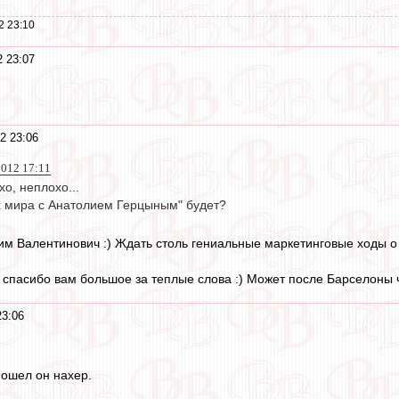
2 23:10
2 23:07
2 23:06
2012 17:11
хо, неплохо...
х мира с Анатолием Герцыным" будет?
м Валентинович :) Ждать столь гениальные маркетинговые ходы о 
 спасибо вам большое за теплые слова :) Может после Барселоны ч
23:06
ошел он нахер.