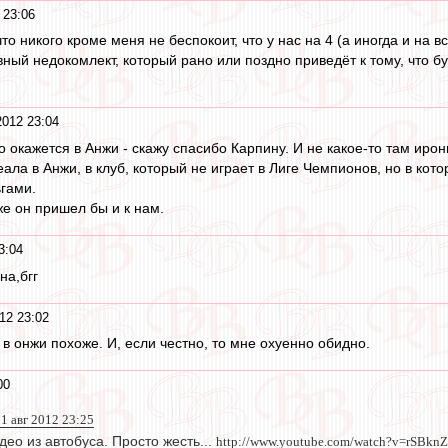
 23:06
о никого кроме меня не беспокоит, что у нас на 4 (а иногда и на вс
вный недокомлект, который рано или поздно приведёт к тому, что б
2012 23:04
 окажется в Анжи - скажу спасибо Карпину. И не какое-то там иро
ала в Анжи, в клуб, который не играет в Лиге Чемпионов, но в кото
ьгами.
же он пришел бы и к нам.
3:04
на,бгг
12 23:02
в онжи похоже. И, если честно, то мне охуенно обидно.
00
1 авг 2012 23:25
део из автобуса. Просто жесть...
http://www.youtube.com/watch?v=rSBkn