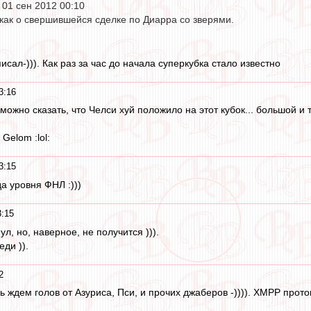
» 01 сен 2012 00:10
как о свершившейся сделке по Диарра со зверями.
исал-))). Как раз за час до начала суперкубка стало известно
3:16
можно сказать, что Челси хуй положило на этот кубок... большой и 
Gelom :lol:
3:15
а уровня ФНЛ :)))
3:15
л, но, наверное, не получится ))).
ди )).
2
ь ждем голов от Азуриса, Пси, и прочих джаберов -)))). XMPP протоко