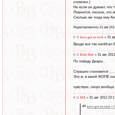
сломлен.)
Но если он думает, что т
Помнится, писали, что м
Сколько же тогда ему К
Редактировалось 31 авг 201
#
have got no nick
» 31 ав
Вроде все так напИсал В
#
Bobi Hall
» 31 авг 2012
По поводу Диары...
Страшно становится .....
Это ж, в какой ЖОПЕ они
чувствую, скоро вообще 
#
МХ
» 31 авг 2012 23:1
have got no nick » 