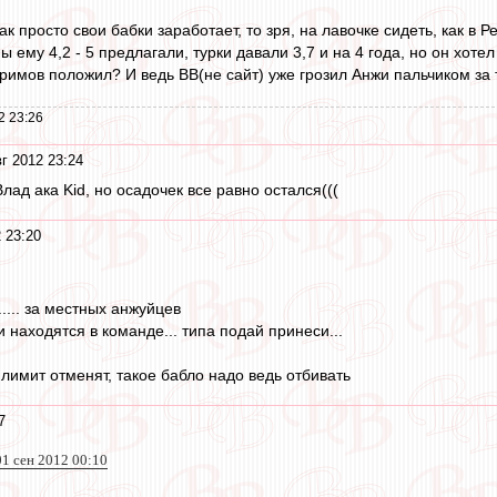
ак просто свои бабки заработает, то зря, на лавочке сидеть, как в 
ы ему 4,2 - 5 предлагали, турки давали 3,7 и на 4 года, но он хоте
еримов положил? И ведь ВВ(не сайт) уже грозил Анжи пальчиком за 
2 23:26
г 2012 23:24
лад ака Kid, но осадочек все равно остался(((
 23:20
..... за местных анжуйцев
 находятся в команде... типа подай принеси...
лимит отменят, такое бабло надо ведь отбивать
7
01 сен 2012 00:10