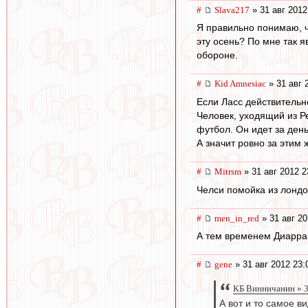
#
Slava217
» 31 авг 2012
Я правильно понимаю, чт
эту осень? По мне так я
обороне.
#
Kid Amnesiac
» 31 авг 
Если Ласс действительно
Человек, уходящий из Ре
футбол. Он идет за ден
А значит ровно за этим 
#
Mitrsm
» 31 авг 2012 2
Челси помойка из лондо
#
men_in_red
» 31 авг 20
А тем временем Диарра 
#
gene
» 31 авг 2012 23:
КБ Винничанин » 3
А вот и то самое ви