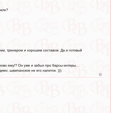
 млн?
ами, тренером и хорошим составом. Да и готовый
ерово ему!? Он уже и забыл про барсы-интеры...
димо, шампанское не его напиток. )))