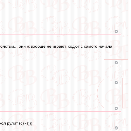
толстый... они ж вообще не играют, ходют с самого начала
л рулит (с) -))))