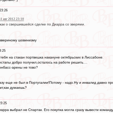
23:26
31 авг 2012 23:10
как о свершившейся сделке по Диарра со зверями.
 звериному шовинизму
3:25
ебя на стакан портвешка накануне октябрьских в Лиссабоне.
естапы добро получил,осталось на работе решить....
онбасс-арены не тово?
разу еще не был в Португалии!Потому - надо.Ну и инвалид давно пр
рит,как думаешь?
23:25
иарра выбрал не Спартак. Его покупка могла сразу вывести команд