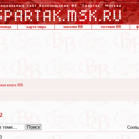
оманда
карта мира
магазин ВВ
гостевая ВВ
ф
вая книга ВВ
12
Сообщ
0