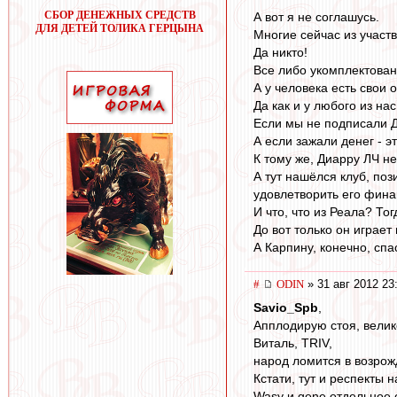
СБОР ДЕНЕЖНЫХ СРЕДСТВ
А вот я не соглашусь.
ДЛЯ ДЕТЕЙ ТОЛИКА ГЕРЦЫНА
Многие сейчас из участ
Да никто!
Все либо укомплектован
А у человека есть свои
Да как и у любого из нас
Если мы не подписали 
А если зажали денег - э
К тому же, Диарру ЛЧ не
А тут нашёлся клуб, по
удовлетворить его фина
И что, что из Реала? То
До вот только он играет
А Карпину, конечно, спа
#
ODIN
» 31 авг 2012 23
Savio_Spb
,
Апплодирую стоя, велик
Виталь, TRIV,
народ ломится в возрожд
Кстати, тут и респекты 
Wasy и gene отдельное 