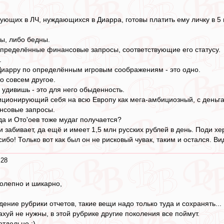
вующих в ЛЧ, нуждающихся в Диарра, готовы платить ему личку в 5
ы, либо бедны.
 определённые финансовые запросы, соответствующие его статусу.
.
Диарру по определённым игровым соображениям - это одно.
то совсем другое.
 удивишь - это для него обыденность.
зиционирующий себя на всю Европу как мега-амбициозный, с деньг
нсовые запросы.
гда и Ото'оев тоже мудаг получается?
 и забивает, да ещё и имеет 1,5 млн русских рублей в день. Поди х
сибо! Только вот как был он не рисковый чувак, таким и остался. Ви
:28
олепно и шикарно,
ение рубрики отчетов, такие вещи надо только туда и сохранять...
нахуй не нужны, в этой рубрике другие поколения все поймут.
отдельно :)