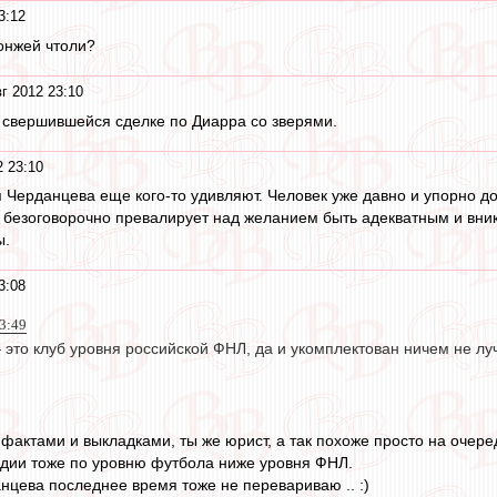
3:12
 онжей чтоли?
г 2012 23:10
 свершившейся сделке по Диарра со зверями.
2 23:10
я Черданцева еще кого-то удивляют. Человек уже давно и упорно д
 безоговорочно превалирует над желанием быть адекватным и вникат
ы.
3:08
23:49
это клуб уровня российской ФНЛ, да и укомплектован ничем не лучше"
 фактами и выкладками, ты же юрист, а так похоже просто на очере
ндии тоже по уровню футбола ниже уровня ФНЛ.
нцева последнее время тоже не перевариваю .. :)