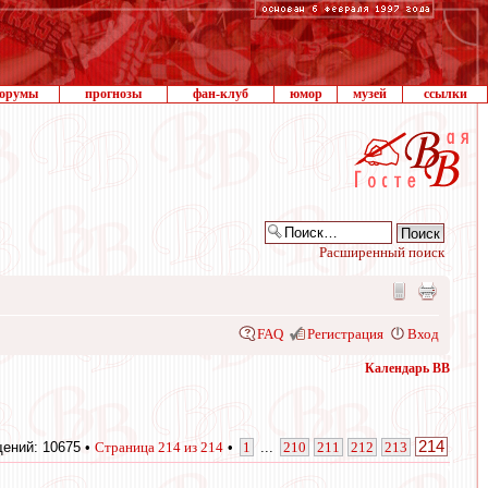
орумы
прогнозы
фан-клуб
юмор
музей
ссылки
Расширенный поиск
FAQ
Регистрация
Вход
Календарь ВВ
214
ений: 10675 •
Страница
214
из
214
•
1
...
210
211
212
213