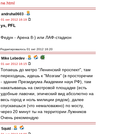
ne.html
andruha0603
-
01 окт 2012 16:19
ys, PFL
Федун - Арена 8-) или ЛАФ-стадион
Редактировалось 01 окт 2012 16:20
Mike Lebedev
-
01 окт 2012 16:15
Топаешь до метро "Ленинский проспект", там
переходишь, идешь к "Мозгам" (в просторечии
- здание Президиума Академии наук РФ), там
накатываешь на смотровой площадке (есть
удобные лавочки, эпический вид абсолютно на
весь город и ноль милиции рядом), далее
спускаешься (что немаловажно) по мосту,
через 20 минут ты на территории Лужников
Очень рекомендую
Squid
-