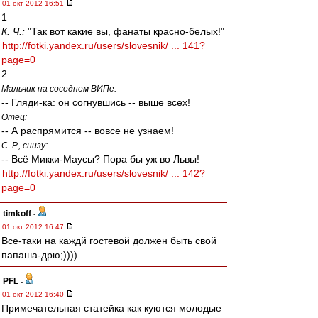
01 окт 2012 16:51
1
К. Ч.:
"Так вот какие вы, фанаты красно-белых!"
http://fotki.yandex.ru/users/slovesnik/ ... 141?
page=0
2
Мальчик на соседнем ВИПе:
-- Гляди-ка: он согнувшись -- выше всех!
Отец:
-- А распрямится -- вовсе не узнаем!
С. Р., снизу:
-- Всё Микки-Маусы? Пора бы уж во Львы!
http://fotki.yandex.ru/users/slovesnik/ ... 142?
page=0
timkoff
-
01 окт 2012 16:47
Все-таки на каждй гостевой должен быть свой
папаша-дрю;))))
PFL
-
01 окт 2012 16:40
Примечательная статейка как куются молодые