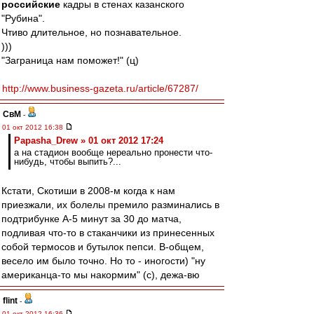
российские
кадры в стенах казанского
"Рубина".
Чтиво длительное, но познавательное.
)))
"Заграница нам поможет!" (ц)
http://www.business-gazeta.ru/article/67287/
СвМ
-
01 окт 2012 16:38
Papasha_Drew » 01 окт 2012 17:24
а на стадион вообще нереально пронести что-
нибудь, чтобы выпить?...
Кстати, Скотиши в 2008-м когда к нам
приезжали, их болелы премило разминались в
подтрибунке А-5 минут за 30 до матча,
подливая что-то в стаканчики из принесенных
собой термосов и бутылок пепси. В-общем,
весело им было точно. Но то - иногости) "ну
американца-то мы накормим" (с), дежа-вю
flint
-
01 окт 2012 16:36