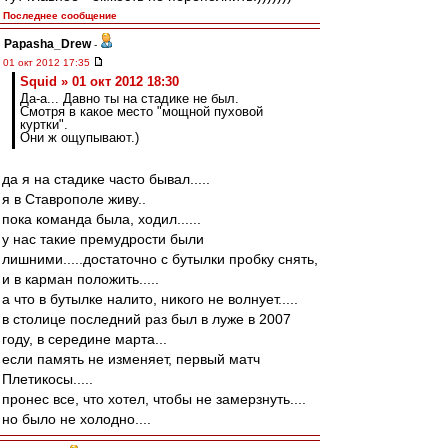
Последнее сообщение
Papasha_Drew
-
01 окт 2012 17:35
Squid » 01 окт 2012 18:30
Да-а... Давно ты на стадике не был.
Смотря в какое место "мощной пуховой
куртки".
Они ж ощупывают.)
да я на стадике часто бывал.....
я в Ставрополе живу..
пока команда была, ходил......
у нас такие премудрости были
лишними.....достаточно с бутылки пробку снять,
и в карман положить.....
а что в бутылке налито, никого не волнует.....
в столице последний раз был в луже в 2007
году, в середине марта...
если память не изменяет, первый матч
Плетикосы.....
пронес все, что хотел, чтобы не замерзнуть....
но было не холодно....