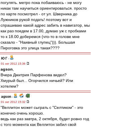
погулять. метро пока побаиваюсь - не могу
никак там научиться ориентироваться. просто
по карте посмотрел - от ул. Шверника до
Лужников рукой подать! поэтому вот и
спрашиваю какой адрес забить в навигатор, мы
как раз поедем в 17.00, думаю уж с пробками
то к 18.00 доберемся (что-то в голове мне
сказало - "Наивный глупец"))). Большая
Пироговка это улица такая????
Ю Г
-
01 окт 2012 15:36
agson
,
Вчера Дмитрия Парфенова видел?
Хмурый был... Огорчился ничьей? Или
хотелем?
agson
-
01 окт 2012 15:32
"Веллитон может сыграть с "Селтиком" - это
конечно очень хорошо.
ведь как раз завтра, 2 октября, будет ровно год
с того момента как Веллитон забил свой