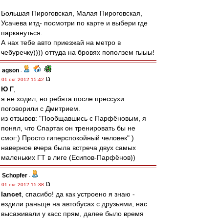
Большая Пироговская, Малая Пироговская,
Усачева итд- посмотри по карте и выбери где
паркануться.
А нах тебе авто приезжай на метро в
чебуречку)))) оттуда на бровях поползем гыыы!
agson
-
01 окт 2012 15:42
Ю Г
,
я не ходил, но ребята после прессухи
поговорили с Дмитрием.
из отзывов: "Пообщавшись с Парфёновым, я
понял, что Спартак он тренировать бы не
смог:) Просто гиперспокойный человек" )
наверное вчера была встреча двух самых
маленьких ГТ в лиге (Есипов-Парфёнов))
Schopfer
-
01 окт 2012 15:38
lancet
, спасибо! да как устроено я знаю -
ездили раньще на автобусах с друзьями, нас
высаживали у касс прям, далее было время