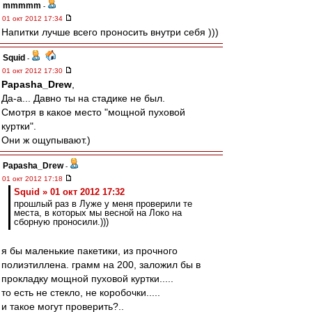
mmmmm
-
01 окт 2012 17:34
Напитки лучше всего проносить внутри себя )))
Squid
-
01 окт 2012 17:30
Papasha_Drew
,
Да-а... Давно ты на стадике не был.
Смотря в какое место "мощной пуховой
куртки".
Они ж ощупывают.)
Papasha_Drew
-
01 окт 2012 17:18
Squid » 01 окт 2012 17:32
прошлый раз в Луже у меня проверили те
места, в которых мы весной на Локо на
сборную проносили.)))
я бы маленькие пакетики, из прочного
полиэтиллена. грамм на 200, заложил бы в
прокладку мощной пуховой куртки.....
то есть не стекло, не коробочки.....
и такое могут проверить?..