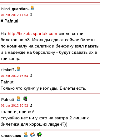
blind_guardian
-
01 окт 2012 17:03
# Pafnuti
На
http://tickets.spartak.com
около сотни
билетов на а3. Изольды сдают сейчас билеты
по номиналу на селитик и бенфику взял пакеты
и в надежде на барселону - будут сдавать их в
три конца.
timkoff
-
01 окт 2012 16:54
Pafnuti
Только что купил у изольды. Билеты есть.
Pafnuti
-
01 окт 2012 16:52
коллеги, привет!
случайно нет ни у кого на завтра 2 лишних
билетика для хороших людей?))
словесник
-