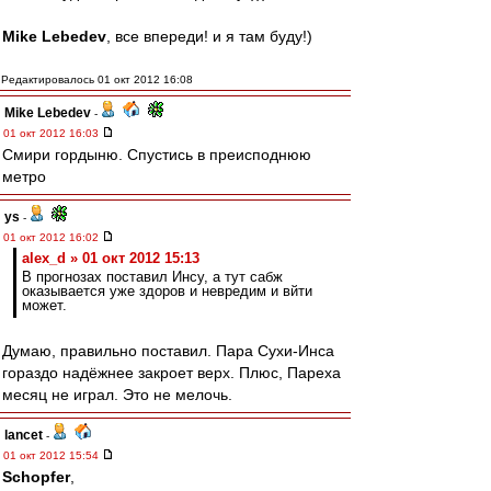
Mike Lebedev
, все впереди! и я там буду!)
Редактировалось 01 окт 2012 16:08
Mike Lebedev
-
01 окт 2012 16:03
Смири гордыню. Спустись в преисподнюю
метро
ys
-
01 окт 2012 16:02
alex_d » 01 окт 2012 15:13
В прогнозах поставил Инсу, а тут сабж
оказывается уже здоров и невредим и вйти
может.
Думаю, правильно поставил. Пара Сухи-Инса
гораздо надёжнее закроет верх. Плюс, Пареха
месяц не играл. Это не мелочь.
lancet
-
01 окт 2012 15:54
Schopfer
,