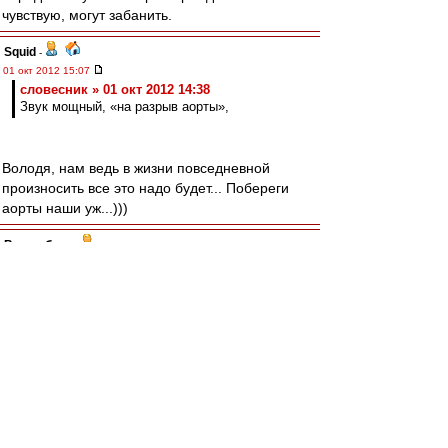
чувствую, могут забанить.
Squid
-
01 окт 2012 15:07
словесник » 01 окт 2012 14:38
Звук мощный, «на разрыв аорты»,
Володя, нам ведь в жизни повседневной
произносить все это надо будет... Побереги
аорты наши уж...)))
Волшебник
-
01 окт 2012 15:04
Народ, сбросьте ссылку на 90 минут Черданца
cuba
-
01 окт 2012 15:00
словесник
,Блеск!
словесник » 01 окт 2012 14:38
У Лукойлморья красно-белый
Взнесётся скоро стадион.
Какое имя примет он?
Неужли звук обидный, прелый —