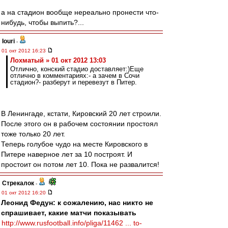
а на стадион вообще нереально пронести что-
нибудь, чтобы выпить?...
Iouri
-
01 окт 2012 16:23
Лохматый » 01 окт 2012 13:03
Отлично, конский стадио доставляет:)Еще
отлично в комментариях:- а зачем в Сочи
стадион?- разберут и перевезут в Питер.
В Ленингаде, кстати, Кировский 20 лет строили.
После этого он в рабочем состоянии простоял
тоже только 20 лет.
Теперь голубое чудо на месте Кировского в
Питере наверное лет за 10 построят. И
простоит он потом лет 10. Пока не развалится!
Стрекалок
-
01 окт 2012 16:20
Леонид Федун: к сожалению, нас никто не
спрашивает, какие матчи показывать
http://www.rusfootball.info/pliga/11462 ... to-