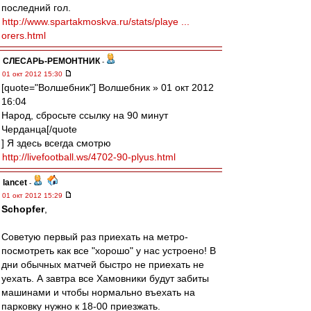
последний гол.
http://www.spartakmoskva.ru/stats/playe ...
orers.html
СЛЕСАРЬ-РЕМОНТНИК
-
01 окт 2012 15:30
[quote="Волшебник"] Волшебник » 01 окт 2012
16:04
Народ, сбросьте ссылку на 90 минут
Черданца[/quote
] Я здесь всегда смотрю
http://livefootball.ws/4702-90-plyus.html
lancet
-
01 окт 2012 15:29
Schopfer
,
Советую первый раз приехать на метро-
посмотреть как все "хорошо" у нас устроено! В
дни обычных матчей быстро не приехать не
уехать. А завтра все Хамовники будут забиты
машинами и чтобы нормально въехать на
парковку нужно к 18-00 приезжать.