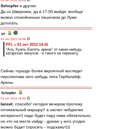
01 окт 2012 16:09
Schopfer
и другие:
Да со Шверника, да в 17-00 выйдя, вообще
можно спокойненько пешочком до Лужи
дотопать.
ys
-
01 окт 2012 16:08
PFL » 01 окт 2012 14:16
"Аль Хуяль Билять арена" от каких-нибудь
катарских евнухов - я такого не перенесу.
Сейчас гораздо более вероятной выглядит
перспектива чего нибудь типа Гербалайф-
Арены.
Schopfer
-
01 окт 2012 16:04
lancet
, спасибо! сегодня вечером проложу
оптимальный маршрут! а насчет чебуречки
интересно!) надо будет пару пива обязательно,
но это на месте найду - думаю у кого угодно
можно будет спросить - подскажут)))