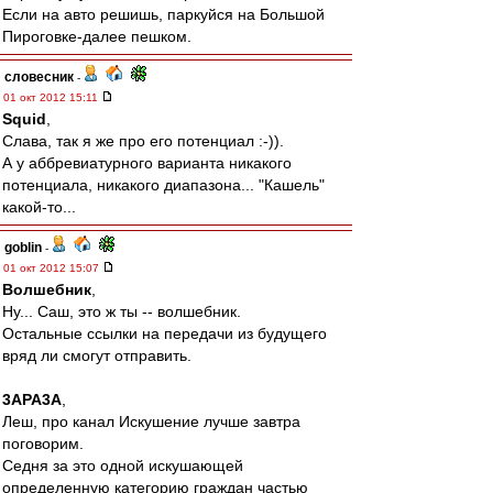
Если на авто решишь, паркуйся на Большой
Пироговке-далее пешком.
словесник
-
01 окт 2012 15:11
Squid
,
Слава, так я же про его потенциал :-)).
А у аббревиатурного варианта никакого
потенциала, никакого диапазона... "Кашель"
какой-то...
goblin
-
01 окт 2012 15:07
Волшебник
,
Ну... Саш, это ж ты -- волшебник.
Остальные ссылки на передачи из будущего
вряд ли смогут отправить.
3APA3A
,
Леш, про канал Искушение лучше завтра
поговорим.
Седня за это одной искушающей
определенную категорию граждан частью