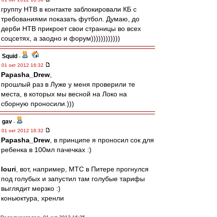
группу НТВ в контакте заблокировали КБ с
требованиями показать футбол. Думаю, до
дерби НТВ прикроет свои страницы во всех
соцсетях, а заодно и форум))))))))))))
Squid
-
01 окт 2012 16:32
Papasha_Drew
,
прошлый раз в Луже у меня проверили те
места, в которых мы весной на Локо на
сборную проносили.)))
gav
-
01 окт 2012 16:32
Papasha_Drew
, в принципе я проносил сок для
ребенка в 100мл пачечках :)
Iouri
, вот, например, МТС в Питере прогнулся
под голубых и запустил там голубые тарифы
выглядит мерзко :)
коньюктура, хренли