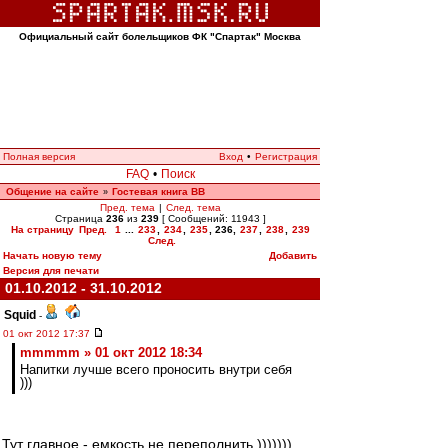
Официальный сайт болельщиков ФК "Спартак" Москва
Полная версия
Вход
•
Регистрация
FAQ
•
Поиск
Общение на сайте
Гостевая книга ВВ
»
Пред. тема
|
След. тема
Страница
236
из
239
[ Сообщений: 11943 ]
На страницу
Пред.
1
...
233
,
234
,
235
,
236
,
237
,
238
,
239
След.
Начать новую тему
Добавить
Версия для печати
01.10.2012 - 31.10.2012
Squid
-
01 окт 2012 17:37
mmmmm » 01 окт 2012 18:34
Напитки лучше всего проносить внутри себя
)))
Тут главное - емкость не переполнить.)))))))