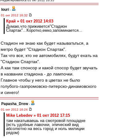
Редактировалось 01 окт 2012 16:35
Iouri
-
01 окт 2012 16:32
Край » 01 окт 2012 14:03
Думаю,что приживется"Стадион
Спартак"...Коротко,емко,запоминается...
Стадион не знаю как будет называтьться, а
метро будет "Стадион Спартак".
Так что все, кто не автомобилях, будут ехать на
"Стадион Спартак".
А как там спонсор и какой спосор будет звучать
в названии стадиона - до лампочки.
Главное чтобы у него в цветах не было
голубого-газпромовско-питерско-динамовского
и синего!
Papasha_Drew
-
01 окт 2012 16:24
Mike Lebedev » 01 окт 2012 17:15
там накатываешь на смотровой площадке
(есть удобные лавочки, эпический вид
абсолютно на весь город и ноль милиции
рядом)