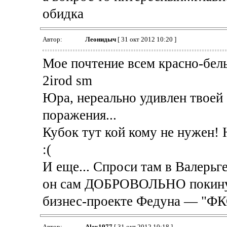
обидка
Автор:
Леонидыч
[ 31 окт 2012 10:20 ]
Мое почтение всем красно-бел
2irod sm
Юра, нереально удивлен твоей 
поражения...
Кубок тут кой кому не нужен! Н
:(
И еще... Спроси там в Валерьг
он сам ДОБРОВОЛЬНО покинул
бизнес-проекте Федуна — "Ф
Автор:
Alex1977
[ 31 окт 2012 10:18 ]