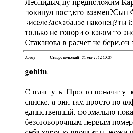
Леонидыч,ну предположим К
покинул пост,кто взамен?Сын Ф
киселе?асхабадзе наконец?ты б
только не говори о каком то а
Стаканова в расчет не бери,он 
Автор:
Ставропольский
[ 31 окт 2012 10:37 ]
goblin
,
Соглашусь. Просто поначалу п
списке, а они там просто по а
единственный, формально пока
безоговорочным первым номеро
себя хорошо проявит и неожи