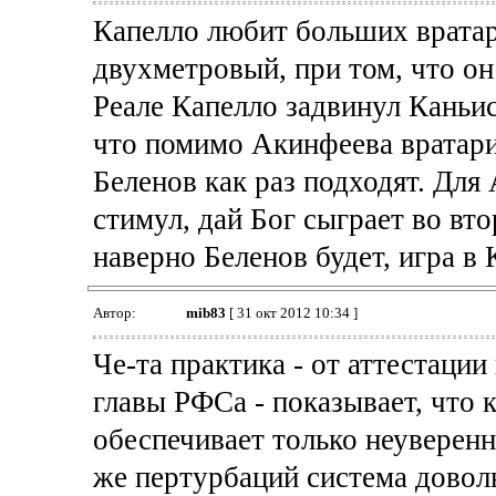
Капелло любит больших вратар
двухметровый, при том, что он 
Реале Капелло задвинул Каньиса
что помимо Акинфеева вратари 
Беленов как раз подходят. Дл
стимул, дай Бог сыграет во вт
наверно Беленов будет, игра в 
Автор:
mib83
[ 31 окт 2012 10:34 ]
Че-та практика - от аттестаци
главы РФСа - показывает, что 
обеспечивает только неуверенн
же пертурбаций система довол