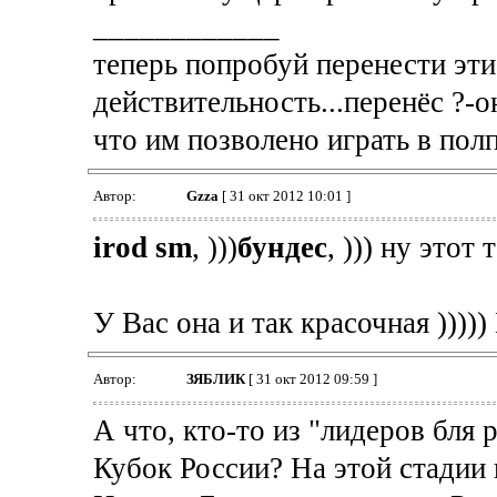
____________
теперь попробуй перенести эт
действительность...перенёс ?-о
что им позволено играть в пол
Автор:
Gzza
[ 31 окт 2012 10:01 ]
irod sm
, )))
бундес
, ))) ну этот 
У Вас она и так красочная ))))) 
Автор:
ЗЯБЛИК
[ 31 окт 2012 09:59 ]
А что, кто-то из "лидеров бля
Кубок России? На этой стадии 