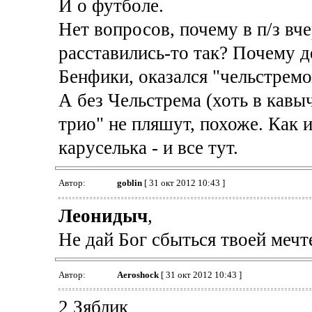
И о футболе.
Нет вопросов, почему в п/з вч
расставились-то так? Почему д
Бенфики, оказался "чельстремо
А без Чельстрема (хоть в кавыч
трио" не пляшут, похоже. Как 
каруселька - и все тут.
Автор:
goblin
[ 31 окт 2012 10:43 ]
Леонидыч
,
Не дай Бог сбыться твоей мечт
Автор:
Aeroshock
[ 31 окт 2012 10:43 ]
2 Зяблик