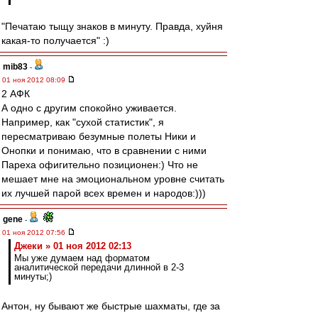
"Печатаю тыщу знаков в минуту. Правда, хуйня
какая-то получается" :)
mib83
-
01 ноя 2012 08:09
2 АФК
А одно с другим спокойно уживается.
Например, как "сухой статистик", я
пересматриваю безумные полеты Ники и
Онопки и понимаю, что в сравнении с ними
Пареха офигительно позиционен:) Что не
мешает мне на эмоциональном уровне считать
их лучшей парой всех времен и народов:)))
gene
-
01 ноя 2012 07:56
Джеки » 01 ноя 2012 02:13
Мы уже думаем над форматом
аналитической передачи длинной в 2-3
минуты;)
Антон, ну бывают же быстрые шахматы, где за