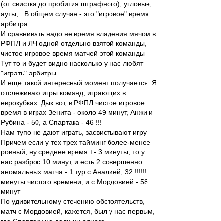
(от свистка до пробития штрафного), угловые,
ауты,.. В общем случае - это "игровое" время
арбитра
И сравнивать надо не время владения мячом в
РФПЛ и ЛЧ одной отдельно взятой команды,
чистое игровое время матчей этой команды
Тут то и будет видно насколько у нас любят
"играть" арбитры
И еще такой интересный момент получается. Я
отслеживаю игры команд, играющих в
еврокубках. Дык вот, в РФПЛ чистое игровое
время в играх Зенита - около 49 минут, Анжи и
Рубина - 50, а Спартака - 46 !!!
Нам тупо не дают играть, засвистывают игру
Причем если у тех трех тайминг более-менее
ровный, ну среднее время +- 3 минуты, то у
нас разброс 10 минут, и есть 2 совершенно
аномальных матча - 1 тур с Аналией, 32 !!!!!!
минуты чистого времени, и с Мордовией - 58
минут
По удивительному стечению обстоятельств,
матч с Мордовией, кажется, был у нас первым,