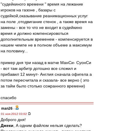
"судейкиного времени " время на лежание
игроков на газоне , базары с
судейкой,оказывание реанимационных услуг
на поле ,отодвигание стенок , а также время на
замены - все то что не входит в судейкино
время и должно компенсировоться
дополнительным временем - компенсируется в
нашем чемпе не в полном объеме а максимум
на половину...
пример дня три назад в матче МанСи- СуонСи
- вот там арбитр дотошно все сложил и
прибавил 12 минут- Англия сначала офигела а
потом пересчитала и сказала- все верно ( это
за тайм было столько сожранного времени)
спасибо
man26
-
01 ноя 2012 03:02
Доброго дня!
Джеки
, А одним файлом нельзя сделать?