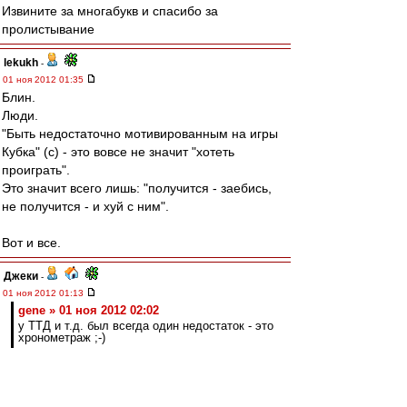
Извините за многабукв и спасибо за
пролистывание
lekukh
-
01 ноя 2012 01:35
Блин.
Люди.
"Быть недостаточно мотивированным на игры
Кубка" (с) - это вовсе не значит "хотеть
проиграть".
Это значит всего лишь: "получится - заебись,
не получится - и хуй с ним".
Вот и все.
Джеки
-
01 ноя 2012 01:13
gene » 01 ноя 2012 02:02
у ТТД и т.д. был всегда один недостаток - это
хронометраж ;-)
Мы уже думаем над форматом аналитической