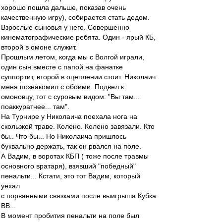
хорошо пошла дальше, показав очень
качественную игру), собирается стать дедом.
Взрослые сыновья у него. Совершенно
кинематографические ребята. Один - ярый КБ,
второй в омоне служит.
Прошлым летом, когда мы с Волгой играли,
один сын вместе с папой на фанатке
суппортит, второй в оцеплении стоит. Николаич
меня познакомил с обоими. Подвел к
омоновцу, тот с суровым видом: "Вы там...
поаккуратнее... там".
На Турнире у Николаича поехала нога на
скользкой траве. Колено. Колено завязали. Кто
бы.. Что бы... Но Николаича пришлось
буквально держать, так он рвался на поле.
А Вадим, в воротах КБП ( тоже после травмы
основного вратаря), взявший "победный"
пенальти... Кстати, это тот Вадим, который
уехал
с порванными связками после выигрыша Кубка
ВВ...
В момент пробития пенальти на поле был