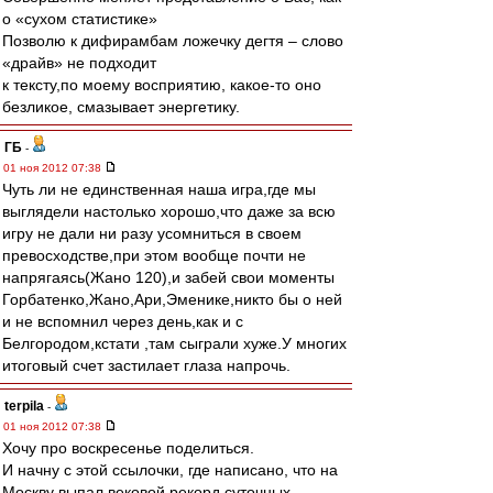
о «сухом статистике»
Позволю к дифирамбам ложечку дегтя – слово
«драйв» не подходит
к тексту,по моему восприятию, какое-то оно
безликое, смазывает энергетику.
ГБ
-
01 ноя 2012 07:38
Чуть ли не единственная наша игра,где мы
выглядели настолько хорошо,что даже за всю
игру не дали ни разу усомниться в своем
превосходстве,при этом вообще почти не
напрягаясь(Жано 120),и забей свои моменты
Горбатенко,Жано,Ари,Эменике,никто бы о ней
и не вспомнил через день,как и с
Белгородом,кстати ,там сыграли хуже.У многих
итоговый счет застилает глаза напрочь.
terpila
-
01 ноя 2012 07:38
Хочу про воскресенье поделиться.
И начну с этой ссылочки, где написано, что на
Москву выпал вековой рекорд суточных