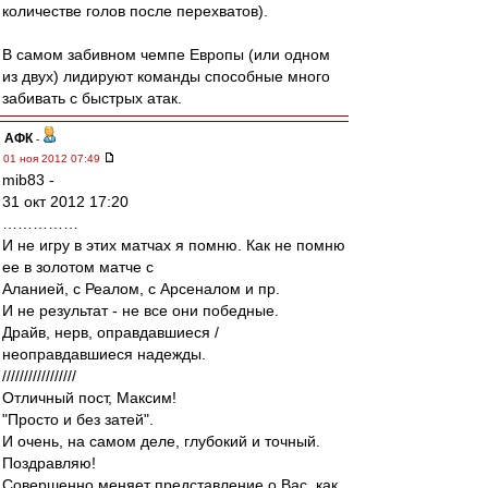
количестве голов после перехватов).
В самом забивном чемпе Европы (или одном
из двух) лидируют команды способные много
забивать с быстрых атак.
АФК
-
01 ноя 2012 07:49
mib83 -
31 окт 2012 17:20
……………
И не игру в этих матчах я помню. Как не помню
ее в золотом матче с
Аланией, с Реалом, с Арсеналом и пр.
И не результат - не все они победные.
Драйв, нерв, оправдавшиеся /
неоправдавшиеся надежды.
/////////////////
Отличный пост, Максим!
"Просто и без затей".
И очень, на самом деле, глубокий и точный.
Поздравляю!
Совершенно меняет представление о Вас, как