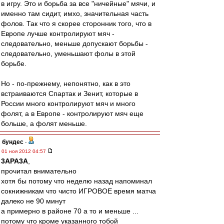
в игру. Это и борьба за все "ничейные" мячи, и
именно там сидит, имхо, значительная часть
фолов. Так что я скорее сторонник того, что в
Европе лучше контролируют мяч -
следовательно, меньше допускают борьбы -
следовательно, уменьшают фолы в этой
борьбе.
Но - по-прежнему, непонятно, как в это
встраиваются Спартак и Зенит, которые в
России много контролируют мяч и много
фолят, а в Европе - контролируют мяч еще
больше, а фолят меньше.
бундес
-
01 ноя 2012 04:57
3APA3A
,
прочитал внимательно
хотя бы потому что неделю назад напоминал
сокнижникам что чисто ИГРОВОЕ время матча
далеко не 90 минут
а примерно в районе 70 а то и меньше ...
потому что кроме указанного тобой