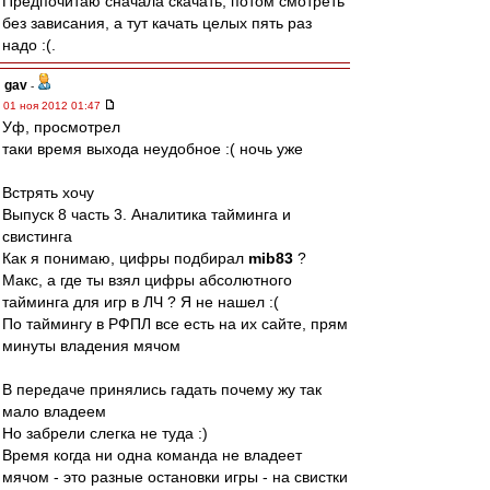
Предпочитаю сначала скачать, потом смотреть
без зависания, а тут качать целых пять раз
надо :(.
gav
-
01 ноя 2012 01:47
Уф, просмотрел
таки время выхода неудобное :( ночь уже
Встрять хочу
Выпуск 8 часть 3. Аналитика тайминга и
свистинга
Как я понимаю, цифры подбирал
mib83
?
Макс, а где ты взял цифры абсолютного
тайминга для игр в ЛЧ ? Я не нашел :(
По таймингу в РФПЛ все есть на их сайте, прям
минуты владения мячом
В передаче принялись гадать почему жу так
мало владеем
Но забрели слегка не туда :)
Время когда ни одна команда не владеет
мячом - это разные остановки игры - на свистки