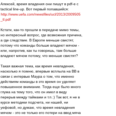
Алексей, время владения они пишут в pdf-е c
tactical line-up. Вот первый попавшийся:
http://www.uefa.com/newsfiles/ucl/2013/2009505
_tl.pdf
Кстати, как-то прошли в передаче мимо темы,
но интересный вопрос, где возможная причина,
а где следствие. В Европе меньше свистят,
потому что команды больше владеют мячом -
или, напротив, как ты говоришь, там больше
владеют мячом потому, что меньше свистят?
Такая важная тема, как время невладения,
насколько я помню, впервые всплыла на ВВ в
связи с интервью Маура о том, что именно
действиям команды в это время он уделяет
повышенное внимание. Тогда еще было много
глума на тему того, что он имел в виду
перерыв между таймами и т.п.:) Так вот, я не в
курсе методики подсчета, ни нашей, ни
уефовой, но думаю, что время невладения
мячом - это не только его потери на ввод мяча