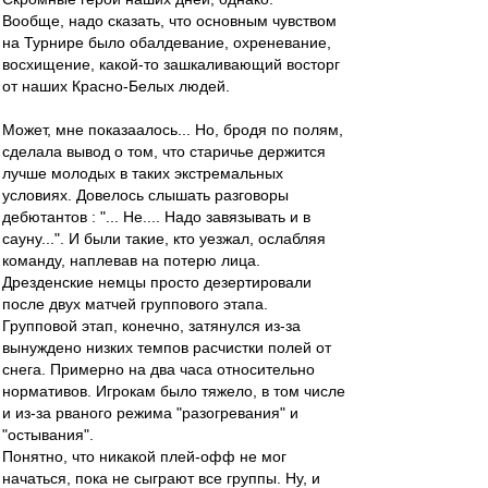
Вообще, надо сказать, что основным чувством
на Турнире было обалдевание, охреневание,
восхищение, какой-то зашкаливающий восторг
от наших Красно-Белых людей.
Может, мне показаалось... Но, бродя по полям,
сделала вывод о том, что старичье держится
лучше молодых в таких экстремальных
условиях. Довелось слышать разговоры
дебютантов : "... Не.... Надо завязывать и в
сауну...". И были такие, кто уезжал, ослабляя
команду, наплевав на потерю лица.
Дрезденские немцы просто дезертировали
после двух матчей группового этапа.
Групповой этап, конечно, затянулся из-за
вынуждено низких темпов расчистки полей от
снега. Примерно на два часа относительно
нормативов. Игрокам было тяжело, в том числе
и из-за рваного режима "разогревания" и
"остывания".
Понятно, что никакой плей-офф не мог
начаться, пока не сыграют все группы. Ну, и