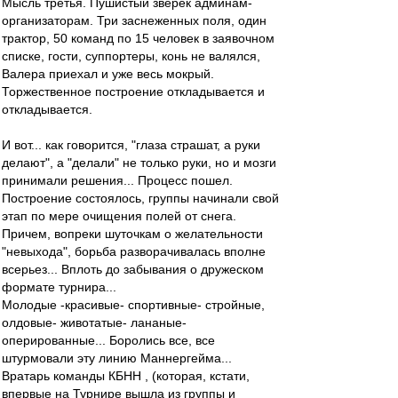
Мысль третья. Пушистый зверёк админам-
организаторам. Три заснеженных поля, один
трактор, 50 команд по 15 человек в заявочном
списке, гости, суппортеры, конь не валялся,
Валера приехал и уже весь мокрый.
Торжественное построение откладывается и
откладывается.
И вот... как говорится, "глаза страшат, а руки
делают", а "делали" не только руки, но и мозги
принимали решения... Процесс пошел.
Построение состоялось, группы начинали свой
этап по мере очищения полей от снега.
Причем, вопреки шуточкам о желательности
"невыхода", борьба разворачивалась вполне
всерьез... Вплоть до забывания о дружеском
формате турнира...
Молодые -красивые- спортивные- стройные,
олдовые- животатые- лананые-
оперированные... Боролись все, все
штурмовали эту линию Маннергейма...
Вратарь команды КБНН , (которая, кстати,
впервые на Турнире вышла из группы и