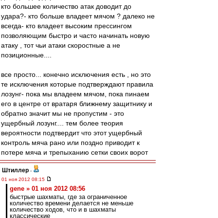
кто большее количество атак доводит до
удара?- кто больше владеет мячом ? далеко не
всегда- кто владеет высоким прессингом
позволяющим быстро и часто начинать новую
атаку , тот чьи атаки скоростные а не
позиционные....
все просто... конечно исключения есть , но это
те исключения которые подтверждают правила
лозунг- пока мы владеем мячом, пока пинаем
его в центре от вратаря ближнему защитнику и
обратно значит мы не пропустим - это
ущербный лозунг.... тем более теория
вероятности подтвердит что этот ущербный
контроль мяча рано или поздно приводит к
потере мяча и трепыханию сетки своих ворот
Штиллер
-
01 ноя 2012 08:15
gene » 01 ноя 2012 08:56
быстрые шахматы, где за ограниченное
количество времени делается не меньше
количество ходов, что и в шахматы
классические