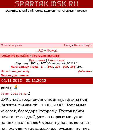
Официальный сайт болельщиков ФК "Спартак" Москва
Полная версия
Вход
•
Регистрация
FAQ
•
Поиск
Общение на сайте
Гостевая книга ВВ
»
Пред. тема
|
След. тема
Страница
207
из
207
[ Сообщений: 10338 ]
На страницу
Пред.
1
...
203
,
204
,
205
,
206
,
207
Начать новую тему
Добавить
Версия для печати
01.11.2012 - 25.11.2012
mib83
-
01 ноя 2012 08:32
ВУК-слава традиционно подтянул факты под
Великое Учение об ОПОРНИКАХ. Тот самый
человек, благодаря которому "Ростов почти
ничего не создал", уже на первых минутах
организовал голевой момент у наших ворот, а
на последних так размахивал руками, что чуть