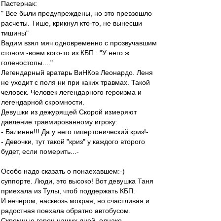
Пастернак:
" Все были предупреждены, но это превзошло
расчеты. Тише, крикнул кто-то, не вынесши
тишины"
Вадим взял мяч одновременно с прозвучавшим
стоном -воем кого-то из КБП : "У него ж
голеностопы...."
Легендарный вратарь ВиНКов Леонардо. Леня
не уходит с поля ни при каких травмах. Такой
человек. Человек легендарного героизма и
легендарной скромности.
Девушки из дежурящей Скорой измеряют
давление травмированному игроку:
- Балиннн!!! Да у него гипертонический криз!-
- Девочки, тут такой "криз" у каждого второго
будет, если померить...-
Особо надо сказать о понаехавшем:-)
суппорте. Люди, это высоко! Вот девушка Таня
приехала из Тулы, чтоб поддержать КБП.
И вечером, насквозь мокрая, но счастливая и
радостная поехала обратно автобусом.
Скромные герои наших дней, однако.