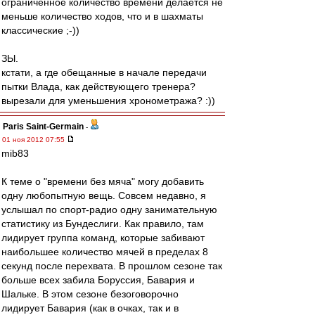
ограниченное количество времени делается не
меньше количество ходов, что и в шахматы
классические ;-))
ЗЫ.
кстати, а где обещанные в начале передачи
пытки Влада, как действующего тренера?
вырезали для уменьшения хронометража? :))
Paris Saint-Germain
-
01 ноя 2012 07:55
mib83
К теме о "времени без мяча" могу добавить
одну любопытную вещь. Совсем недавно, я
услышал по спорт-радио одну занимательную
статистику из Бундеслиги. Как правило, там
лидирует группа команд, которые забивают
наибольшее количество мячей в пределах 8
секунд после перехвата. В прошлом сезоне так
больше всех забила Боруссия, Бавария и
Шальке. В этом сезоне безоговорочно
лидирует Бавария (как в очках, так и в