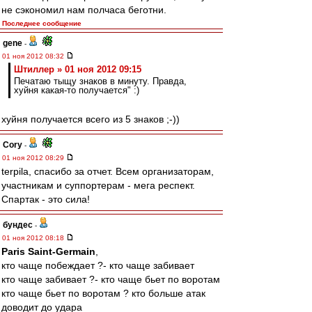
не сэкономил нам полчаса беготни.
Последнее сообщение
gene
-
01 ноя 2012 08:32
Штиллер » 01 ноя 2012 09:15
Печатаю тыщу знаков в минуту. Правда,
хуйня какая-то получается" :)
хуйня получается всего из 5 знаков ;-))
Cory
-
01 ноя 2012 08:29
terpila, спасибо за отчет. Всем организаторам,
участникам и суппортерам - мега респект.
Спартак - это сила!
бундес
-
01 ноя 2012 08:18
Paris Saint-Germain
,
кто чаще побеждает ?- кто чаще забивает
кто чаще забивает ?- кто чаще бьет по воротам
кто чаще бьет по воротам ? кто больше атак
доводит до удара