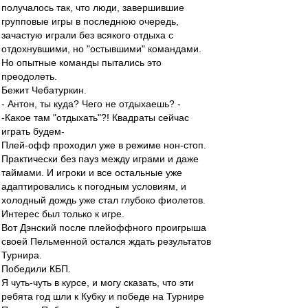
получалось так, что люди, завершившие
групповые игры в последнюю очередь,
зачастую играли без всякого отдыха с
отдохнувшими, но "остывшими" командами.
Но опытные команды пытались это
преодолеть.
Бежит Чебатуркин.
- Антон, ты куда? Чего не отдыхаешь? -
-Какое там "отдыхать"?! Квадраты сейчас
играть будем-
Плей-офф проходил уже в режиме нон-стоп.
Практически без пауз между играми и даже
таймами. И игроки и все остальные уже
адаптировались к погодным условиям, и
холодный дождь уже стал глубоко фиолетов.
Интерес был только к игре.
Вот Дэнский после плейоффного проигрыша
своей Пельменной остался ждать результатов
Турнира.
Победили КБП.
Я чуть-чуть в курсе, и могу сказать, что эти
ребята год шли к Кубку и победе на Турнире