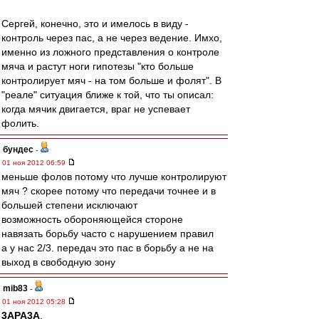
Сергей, конечно, это и имелось в виду -
контроль через пас, а не через ведение. Имхо,
именно из ложного представления о контроле
мяча и растут ноги гипотезы "кто больше
контролирует мяч - на том больше и фолят". В
"реале" ситуация ближе к той, что ты описал:
когда мячик двигается, враг не успевает
фолить.
бундес
-
01 ноя 2012 06:59
меньше фолов потому что лучше контролируют
мяч ? скорее потому что передачи точнее и в
большей степени исключают
возможность обороняющейся стороне
навязать борьбу часто с нарушением правил
а у нас 2/3. передач это пас в борьбу а не на
выход в свободную зону
mib83
-
01 ноя 2012 05:28
3APA3A
,