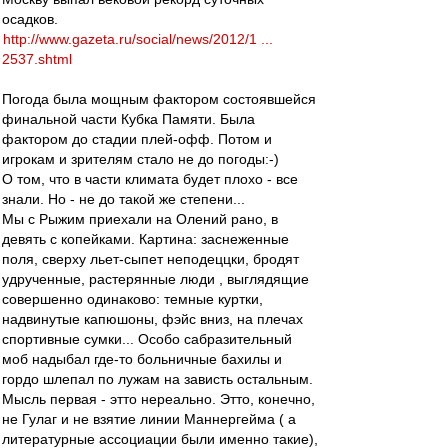
осадков.
http://www.gazeta.ru/social/news/2012/1 ...
2537.shtml
Погода была мощным фактором состоявшейся
финальной части Кубка Памяти. Была
фактором до стадии плей-офф. Потом и
игрокам и зрителям стало не до погоды:-)
О том, что в части климата будет плохо - все
знали. Но - не до такой же степени...
Мы с Рыжим приехали на Олений рано, в
девять с копейками. Картина: заснеженные
поля, сверху льет-сыпет неподеццки, бродят
удрученные, растерянные люди , выглядящие
совершенно одинаково: темные куртки,
надвинутые капюшоны, фэйс вниз, на плечах
спортивные сумки... Особо сабразительный
моб надыбал где-то больничные бахилы и
гордо шлепал по лужам на зависть остальным.
Мысль первая - этто нереально. Этто, конечно,
не Гулаг и не взятие линии Маннергейма ( а
литературные ассоциации были именно такие),