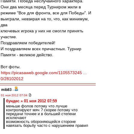
Памяти. Победа неслучайного характера.
Они два месяца перед Турниром жили в
режиме "Все для фронта, все для Победы". И
выиграли, невзирая на то, что, как минимум,
два
ключевых игрока у них не смогли принять
участие.
Поздравляем победителей!
И поздравляем всех причастных. Турнир
Памяти - великое действо.
Вот фоты.
https://picasaweb.google.com/1105573245 ...
0/28102012
mib83
-
01 ноя 2012 07:04
бундес » 01 ноя 2012 07:59
меньше фолов потому что лучше
контролируют мяч ? скорее потому что
передачи точнее и в большей степени
исключают
возможность обороняющейся стороне
навязать борьбу часто с нарушением правил