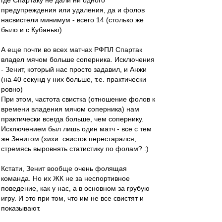
где Спартаку не дали ни одного
предупреждения или удаления, да и фолов
насвистели минимум - всего 14 (столько же
было и с Кубанью)
А еще почти во всех матчах РФПЛ Спартак
владел мячом больше соперника. Исключения
- Зенит, который нас просто задавил, и Анжи
(на 40 секунд у них больше, т.е. практически
ровно)
При этом, частота свистка (отношение фолов к
времени владения мячом соперника) нам
практически всегда больше, чем сопернику.
Исключением был лишь один матч - все с тем
же Зенитом (хихи. свисток перестарался,
стремясь выровнять статистику по фолам? :)
Кстати, Зенит вообще очень фолящая
команда. Но их ЖК не за неспортивное
поведение, как у нас, а в основном за грубую
игру. И это при том, что им не все свистят и
показывают.