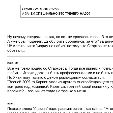
Leqion » 25.11.2012 17:23
А ЗАЧЕМ СПЕЦИАЛЬНО ЭТО ТРЕНЕРУ НАДО?
Ну почему специально так, но вот не срослось и всё. Это не
А уже срач подняли, Дзюбу бить собрались, за что? за дли
Чё Аленю никто "морду не набил" потому что Старков не та
обозвал...
Kaje_29
Все же говно пошло со Старковса. Тогда все приняли позиц
любить. Игроки должны быть профессионалами и не быть к
По Унаи могу только с деном романцовым согласиться.
"Весной 2009-го Карпин уволил другого многообещающего т
контроль над командой. Кажется, третьей такой попытки у 
Карпине? – возникнет тогда не только у меня. "
avant
Похоже слова "барина" надо рассматривать как слова ГМ-ов