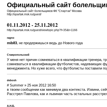
Официальный сайт болельщик
Официальный сайт болельщиков ФК "Спартак" Москва
http://spartak.msk.ru/guest/
01.11.2012 - 25.11.2012
http://spartak.msk.ru/guest/viewtopic.php?f=35&t=1166
ragno
mib83
, не продержишься ведь до Нового года
Ставропольский
У меня нет причин сомневаться в квалификации тренера, т
сомневаться в квалификации футболистов, надевающих футбо
менеджмента. Но хуже всего, что футболисты поставили по
debosh
# Summer » 25 ноя 2012 16:50
в твоем сообщении как минимум два контекста. Извини, сейч
Расстрел Павлова, как и львиная часть остальных расстре
А.Н.Б.