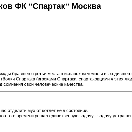
ов ФК "Спартак" Москва
рижды бравшего третьи места в испанском чемпе и выходившего 
лки Спартака (игроками Спартака, спартаковцами я этих людей 
д сомнения свои человеческие качества.
ас отделить мух от котлет не в состоянии.
лов того времени решал единственную задачу - задачу устрашен