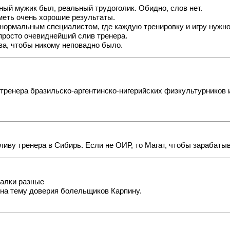
ный мужик был, реальный трудоголик. Обидно, слов нет.
иметь очень хорошие результаты.
 нормальным специалистом, где каждую тренировку и игру нужно
просто очевиднейший слив тренера.
ва, чтобы никому неповадно было.
тренера бразильско-аргентинско-нигерийских физкультурников и
сливу тренера в Сибирь. Если не ОИР, то Магат, чтобы зарабатыв
валки разные
 на тему доверия болельщиков Карпину.