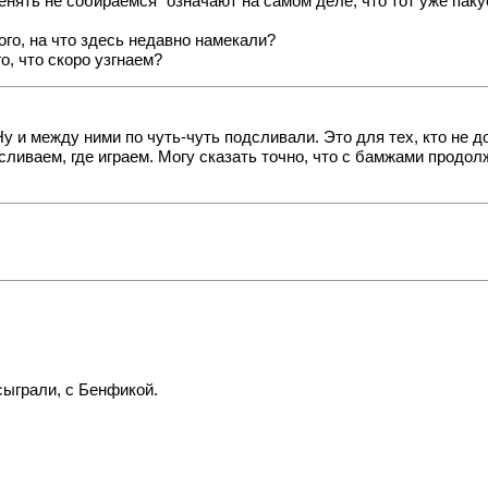
менять не собираемся" означают на самом деле, что тот уже паку
того, на что здесь недавно намекали?
го, что скоро узгнаем?
у и между ними по чуть-чуть подсливали. Это для тех, кто не д
 сливаем, где играем. Могу сказать точно, что с бамжами продол
 сыграли, с Бенфикой.