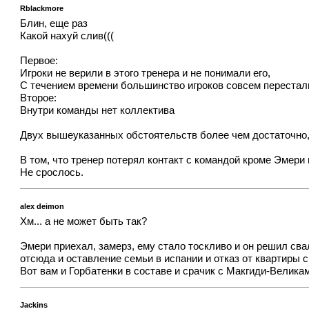
Rblackmore
Блин, еще раз
Какой нахуй слив(((
Первое:
Игроки не верили в этого тренера и не понимали его,
С течением времени большинство игроков совсем перестали
Второе:
Внутри команды нет коллектива
Двух вышеуказанных обстоятельств более чем достаточно, 
В том, что тренер потерял контакт с командой кроме Эмери в
Не срослось.
alex deimon
Хм... а не может быть так?
Эмери приехал, замерз, ему стало тоскливо и он решил сва
отсюда и оставление семьи в испании и отказ от квартиры с
Вот вам и Горбатенки в составе и срачик с Макгиди-Велика
Jackins