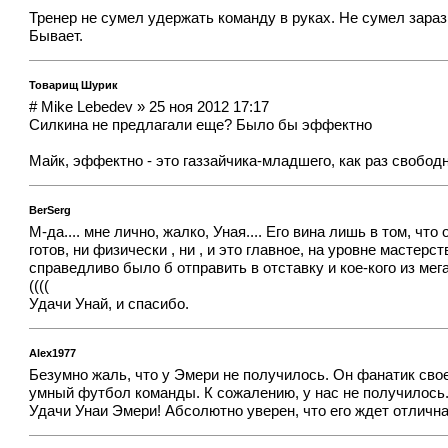
Тренер не сумел удержать команду в руках. Не сумел зара
Бывает.
Товарищ Шурик
# Mike Lebedev » 25 ноя 2012 17:17
Силкина не предлагали еще? Было бы эффектно
Майк, эффектно - это газзайчика-младшего, как раз свободн
BerSerg
М-да.... мне лично, жалко, Уная.... Его вина лишь в том, ч
готов, ни физически , ни , и это главное, на уровне мастер
справедливо было б отправить в отставку и кое-кого из мега-
((((
Удачи Унай, и спасибо.
Alex1977
Безумно жаль, что у Эмери не получилось. Он фанатик сво
умный футбол команды. К сожалению, у нас не получилось. 
Удачи Унаи Эмери! Абсолютно уверен, что его ждет отлична