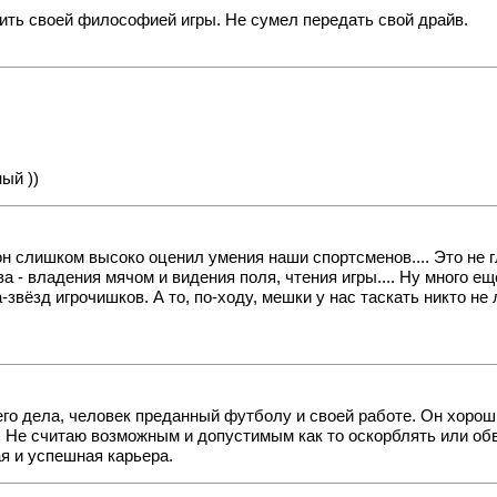
зить своей философией игры. Не сумел передать свой драйв.
ый ))
то он слишком высоко оценил умения наши спортсменов.... Это не 
ства - владения мячом и видения поля, чтения игры.... Ну много 
звёзд игрочишков. А то, по-ходу, мешки у нас таскать никто не л
его дела, человек преданный футболу и своей работе. Он хорош
Не считаю возможным и допустимым как то оскорблять или обвин
я и успешная карьера.