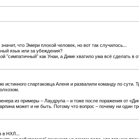
 значит, что Эмери плохой человек, но вот так случилось...
нный язык или за убеждения?
кой "симпатичный" как Унаи, а Диме хватило ума всё сделать в 
ию истинного спартаковца Аленя и развалили команду по сути. 
олхозом.
ренера из примеры – Лаудрупа – и тоже после поражения от «Ди
Карпина может и не быть. Потому что вопрос – почему ни один т
 в НХЛ...