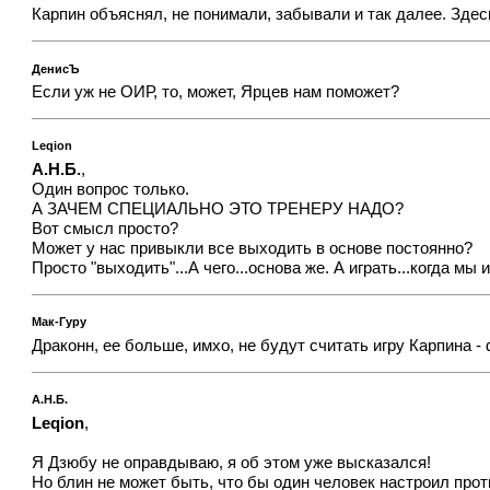
Карпин объяснял, не понимали, забывали и так далее. Здес
ДенисЪ
Если уж не ОИР, то, может, Ярцев нам поможет?
Leqion
А.Н.Б.
,
Один вопрос только.
А ЗАЧЕМ СПЕЦИАЛЬНО ЭТО ТРЕНЕРУ НАДО?
Вот смысл просто?
Может у нас привыкли все выходить в основе постоянно?
Просто "выходить"...А чего...основа же. А играть...когда мы
Мак-Гуру
Драконн, ее больше, имхо, не будут считать игру Карпина -
А.Н.Б.
Leqion
,
Я Дзюбу не оправдываю, я об этом уже высказался!
Но блин не может быть, что бы один человек настроил прот