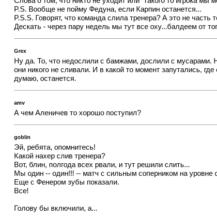
Слова о том, что никто не уходит или "такого то игрока мы 
P.S. Вообще не пойму Федуна, если Карпин останется...
P.S.S. Говорят, что команда слила тренера? А это не часть 
Дескать - через пару недель мы тут все оху...балдеем от то
Grex
Ну да. То, что недослили с бамжами, дослили с мусарами. Н
они никого не сливали. И в какой то момент запутались, где
думаю, останется.
amv
А чем Аленичев то хорошо поступил?
goblin
Эй, ребята, опомнитесь!
Какой нахер слив тренера?
Вот, блин, полгода всех рвали, и тут решили слить...
Мы один -- один!!! -- матч с сильным соперником на уровне
Еще с Фенером зубы показали.
Все!
Голову бы включили, а...