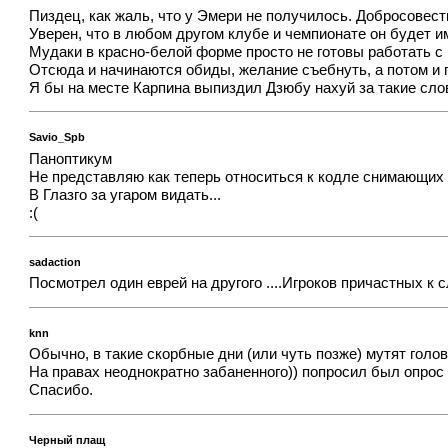
Пиздец, как жаль, что у Эмери не получилось. Добросовест
Уверен, что в любом другом клубе и чемпионате он будет 
Мудаки в красно-белой форме просто не готовы работать с
Отсюда и начинаются обиды, желание съебнуть, а потом и 
Я бы на месте Карпина выпиздил Дзюбу нахуй за такие сло
Savio_Spb
Паноптикум
Не представляю как теперь относиться к кодле снимающих 
В Глазго за угаром видать...
:(
sadaction
Посмотрел один еврей на другого ....Игроков причастных к 
knn
Обычно, в такие скорбные дни (или чуть позже) мутят голо
На правах неоднократно забаненного)) попросил был опрос
Спасибо.
Черный плащ