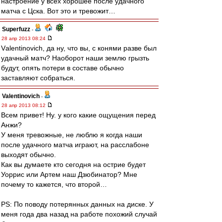
настроение у всех хорошее после удачного
матча с Цска. Вот это и тревожит…
Superfuzz
-
28 апр 2013 08:24
Vаlеntinоvich, да ну, что вы, с конями разве был
удачный матч? Наоборот наши землю грызть
будут, опять потери в составе обычно
заставляют собраться.
Valentinovich
-
28 апр 2013 08:12
Всем привет! Ну. у кого какие ощущения перед
Анжи?
У меня тревожные, не люблю я когда наши
после удачного матча играют, на расслабоне
выходят обычно.
Как вы думаете кто сегодня на острие будет
Уоррис или Артем наш Дзюбинатор? Мне
почему то кажется, что второй…
PS: По поводу потерянных данных на диске. У
меня года два назад на работе похожий случай