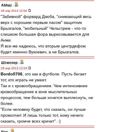
Abhaz
-
28 апр 2013 12:04
"Забивной" форвард Дзюба, "снимающий весь
верх с хорошим первым пасом" защитник
Брызгалов, "мобильный" Чельстрем - что-то
слишком большая фора вырисовывается для
Анжи.
Я все-же надеюсь, что вторым центрдефом
будет именно Вукоевич, а не Брызгалов.
Штиллер
-
28 апр 2013 12:03
Bordo0706
, это как в футболе. Пусть бегает
тот, кто играть не умеет.
Так и с кровообращением. Чем интенсивнее
кровообращение в зоне мыслительных
процессов, тем больше хочется выплеснуть, не
более.
"Если человеку будет, что сказать, он лучше
промолчит. И лишь только тот, кому нечего
сказать, громче всех кричит". :)