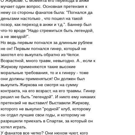
О Жиркове. С момента его перехода в анжи
мучает один вопрос. Основная претензия к
нему со стороны фанатов была: "Погнался да
деньгами настолько , что пошел на такой
позор, как переход в анжи и т.д.". Баннер был
что-то вроде "Надо стремиться быть легендой,
а не звездой!".
Но ведь первым погнался за длинным рублем
не он! Первым погнался гинер, который не
захотел его выкупать обратно из Челси.
Возрастной, много травм, невыгодно. А , если к
Жиркову применяются такие высокие
моральные требования, то и к гинеру - тоже
они должны применяться! Он должен был
выкупить Жиркова не смотря на сумму
контракта, на его возраст, на его травмы. Гинер
решил не быть "легендой". И никто ему никаких
претензий не выставил! Выставили Жиркову,
которого не выкупил "родной" клуб, которому
он отдал лучшие свои годы, и которому не
разрешили приехать в Спартак, за который он
хотел играть.
У фанатов все четко? Они нюхом чуют, кого