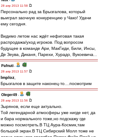
Nox
-
28 апр 2013 11:58
Персонально рад за Брызгалова, который
выиграл заочную конкуренцию у Чако! Удачи
ему сегодня.
Видимо летом нас ждёт нефиговая такая
распродажа/уход игроков. Под вопросом
будущее в команде Ари, МакГиди, Били, Инсы,
Де Зеува, Диканя, Парехи, Хурадо, Вукоевича...
Pafnuti
-
28 апр 2013 11:57
Imploz
,
Брызгалов в защите наконец-то....посмотрим
Oleger49
-
28 апр 2013 11:56
Зырянов, если еще актуально.
Той легендарной атмосферы уже нигде нет, да
и бара нормального тоже,но подскажу где
можно посмотреть.В ТЦ Аура-Космик,там
большой экран.В ТЦ Сибирский Молл тоже не