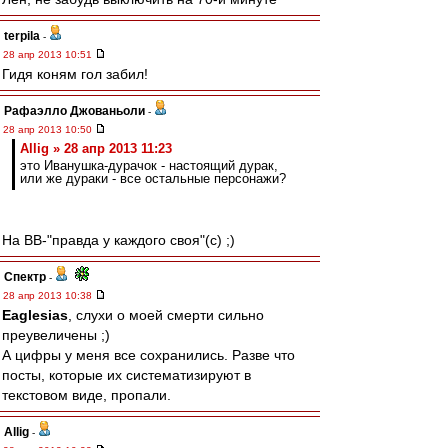
terpila
-
28 апр 2013 10:51
Гидя коням гол забил!
Рафаэлло Джованьоли
-
28 апр 2013 10:50
Allig » 28 апр 2013 11:23
это Иванушка-дурачок - настоящий дурак,
или же дураки - все остальные персонажи?
На ВВ-"правда у каждого своя"(с) ;)
Спектр
-
28 апр 2013 10:38
Eaglesias
, слухи о моей смерти сильно
преувеличены ;)
А цифры у меня все сохранились. Разве что
посты, которые их систематизируют в
текстовом виде, пропали.
Allig
-