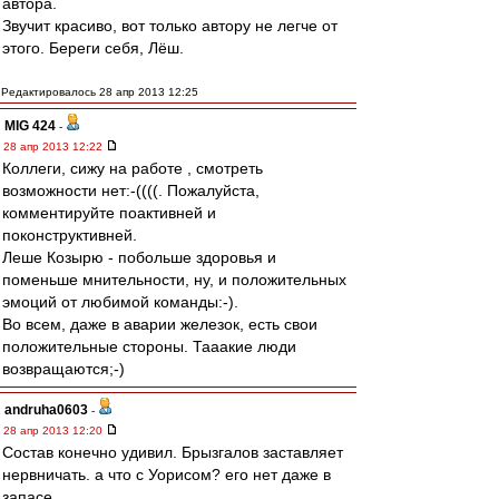
автора.
Звучит красиво, вот только автору не легче от
этого. Береги себя, Лёш.
Редактировалось 28 апр 2013 12:25
MIG 424
-
28 апр 2013 12:22
Коллеги, сижу на работе , смотреть
возможности нет:-((((. Пожалуйста,
комментируйте поактивней и
поконструктивней.
Леше Козырю - побольше здоровья и
поменьше мнительности, ну, и положительных
эмоций от любимой команды:-).
Во всем, даже в аварии железок, есть свои
положительные стороны. Тааакие люди
возвращаются;-)
andruha0603
-
28 апр 2013 12:20
Состав конечно удивил. Брызгалов заставляет
нервничать. а что с Уорисом? его нет даже в
запасе.