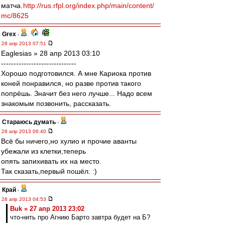
матча.
http://rus.rfpl.org/index.php/main/content/
mc/8625
Grex
-
28 апр 2013 07:51
Eaglesias » 28 апр 2013 03:10
------------------------------
Хорошо подготовился. А мне Кариока против
коней понравился, но разве против такого
попрёшь. Значит без него лучше... Надо всем
знакомым позвонить, рассказать.
Стараюсь думать
-
28 апр 2013 06:40
Всё бы ничего,но хулио и прочие аванты
убежали из клетки,теперь
опять запихивать их на место.
Так сказать,первый пошёл. :)
Край
-
28 апр 2013 04:53
Buk » 27 апр 2013 23:02
что-нить про Агнию Барто завтра будет на Б?