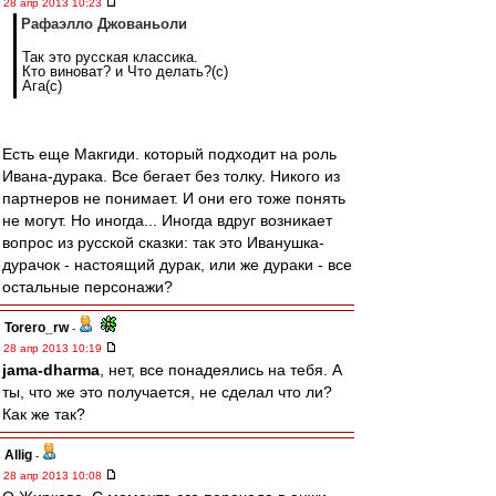
28 апр 2013 10:23
Рафаэлло Джованьоли
Так это русская классика.
Кто виноват? и Что делать?(с)
Ага(с)
Есть еще Макгиди. который подходит на роль
Ивана-дурака. Все бегает без толку. Никого из
партнеров не понимает. И они его тоже понять
не могут. Но иногда... Иногда вдруг возникает
вопрос из русской сказки: так это Иванушка-
дурачок - настоящий дурак, или же дураки - все
остальные персонажи?
Torero_rw
-
28 апр 2013 10:19
jama-dharma
, нет, все понадеялись на тебя. А
ты, что же это получается, не сделал что ли?
Как же так?
Allig
-
28 апр 2013 10:08