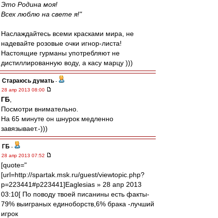
Это Родина моя!
Всех люблю на свете я!"
Наслаждайтесь всеми красками мира, не
надевайте розовые очки игнор-листа!
Настоящие гурманы употребляют не
дистиллированную воду, а касу марцу )))
Стараюсь думать
-
28 апр 2013 08:00
ГБ
,
Посмотри внимательно.
На 65 минуте он шнурок медленно
завязывает.-)))
ГБ
-
28 апр 2013 07:52
[quote="
[url=http://spartak.msk.ru/guest/viewtopic.php?
p=223441#p223441]Eaglesias » 28 апр 2013
03:10[ По поводу твоей писанины есть факты-
79% выиграных единоборств,6% брака -лучший
игрок