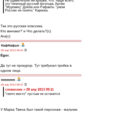
Не удивительно ни крошки, что, чаще всего,
это типичный русский богатырь Артём
"Муромец" Дзюба или Рафаель "умом
Россию не понять" Кариока.
Так это русская классика.
Кто виноват? и Что делать?(с)
Ага(с)
НафНафыч
-
28 апр 2013 09:41
Egor
,
Да тут не прокурор. Тут трибунал-тройка в
одном лице.
mmmmm
-
28 апр 2013 09:37
словесник » 28 апр 2013 09:11
"свято место" пустым не останется
У Марка Твена был такой персонаж - мальчик