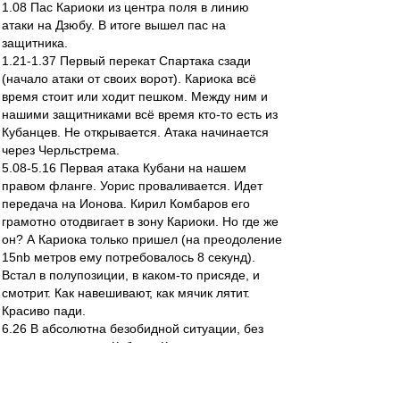
1.08 Пас Кариоки из центра поля в линию
атаки на Дзюбу. В итоге вышел пас на
защитника.
1.21-1.37 Первый перекат Спартака сзади
(начало атаки от своих ворот). Кариока всё
время стоит или ходит пешком. Между ним и
нашими защитниками всё время кто-то есть из
Кубанцев. Не открывается. Атака начинается
через Черльстрема.
5.08-5.16 Первая атака Кубани на нашем
правом фланге. Уорис проваливается. Идет
передача на Ионова. Кирил Комбаров его
грамотно отодвигает в зону Кариоки. Но где же
он? А Кариока только пришел (на преодоление
15nb метров ему потребовалось 8 секунд).
Встал в полупозиции, в каком-то присяде, и
смотрит. Как навешивают, как мячик лятит.
Красиво пади.
6.26 В абсолютна безобидной ситуации, без
помех со стороны Кубани, Кариока отдает пас
головой метра на полтора в сторону от
Чельстрема, находясь от него в двух метрах.