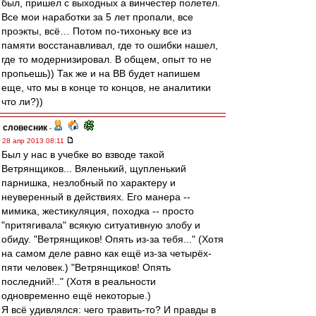
был, пришел с выходных а винчестер полетел.
Все мои наработки за 5 лет пропали, все
проэкты, всё… Потом по-тихоньку все из
памяти восстанавливал, где то ошибки нашел,
где то модернизировал. В общем, опыт то не
пропьешь)) Так же и на ВВ будет напишем
еще, что мы в конце то концов, не аналитики
что ли?))
словесник
-
28 апр 2013 08:11
Был у нас в учебке во взводе такой
Ветрянщиков... Вяленький, щупленький
парнишка, незлобный по характеру и
неуверенный в действиях. Его манера --
мимика, жестикуляция, походка -- просто
"притягивала" всякую ситуативную злобу и
обиду. "Ветрянщиков! Опять из-за тебя..." (Хотя
на самом деле равно как ещё из-за четырёх-
пяти человек.) "Ветрянщиков! Опять
последний!.." (Хотя в реальности
одновременно ещё некоторые.)
Я всё удивлялся: чего травить-то? И правды в