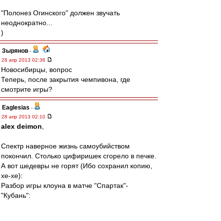
"Полонез Огинского" должен звучать
неоднократно...
)
Зырянов
-
28 апр 2013 02:36
Новосибирцы, вопрос
Теперь, после закрытия чемпивона, где
смотрите игры?
Eaglesias
-
28 апр 2013 02:10
alex deimon
,
Спектр наверное жизнь самоубийством
покончил. Столько цифиришек сгорело в печке.
А вот шедевры не горят (Ибо сохранил копию,
хе-хе):
Разбор игры клоуна в матче "Спартак"-
"Кубань":