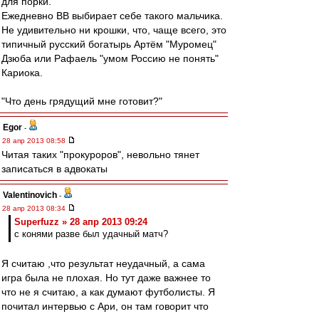
для порки.
Ежедневно ВВ выбирает себе такого мальчика.
Не удивительно ни крошки, что, чаще всего, это
типичный русский богатырь Артём "Муромец"
Дзюба или Рафаель "умом Россию не понять"
Кариока.
"Что день грядущий мне готовит?"
Egor
-
28 апр 2013 08:58
Читая таких "прокуроров", невольно тянет
записаться в адвокаты
Valentinovich
-
28 апр 2013 08:34
Superfuzz » 28 апр 2013 09:24
с конями разве был удачный матч?
Я считаю ,что результат неудачный, а сама
игра была не плохая. Но тут даже важнее то
что не я считаю, а как думают футболисты. Я
почитал интервью с Ари, он там говорит что