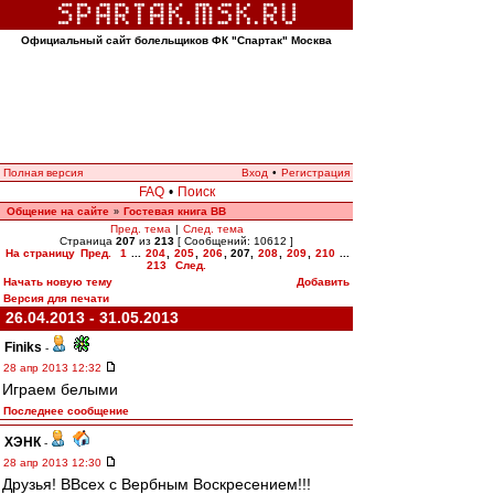
Официальный сайт болельщиков ФК "Спартак" Москва
Полная версия
Вход
•
Регистрация
FAQ
•
Поиск
Общение на сайте
Гостевая книга ВВ
»
Пред. тема
|
След. тема
Страница
207
из
213
[ Сообщений: 10612 ]
На страницу
Пред.
1
...
204
,
205
,
206
,
207
,
208
,
209
,
210
...
213
След.
Начать новую тему
Добавить
Версия для печати
26.04.2013 - 31.05.2013
Finiks
-
28 апр 2013 12:32
Играем белыми
Последнее сообщение
ХЭНК
-
28 апр 2013 12:30
Друзья! ВВсех с Вербным Воскресением!!!