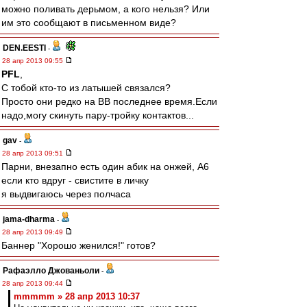
можно поливать дерьмом, а кого нельзя? Или
им это сообщают в письменном виде?
DEN.EESTI
-
28 апр 2013 09:55
PFL
,
С тобой кто-то из латышей связался?
Просто они редко на ВВ последнее время.Если
надо,могу скинуть пару-тройку контактов...
gav
-
28 апр 2013 09:51
Парни, внезапно есть один абик на онжей, А6
если кто вдруг - свистите в личку
я выдвигаюсь через полчаса
jama-dharma
-
28 апр 2013 09:49
Баннер "Хорошо женился!" готов?
Рафаэлло Джованьоли
-
28 апр 2013 09:44
mmmmm » 28 апр 2013 10:37