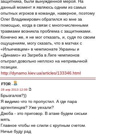
защитника, были вынужденной мерой. На
данный момент я являюсь одним из самых
опытных игроков в команде, наверное, поэтому
Олег Владимирович обратился ко мне за
помощью, когда в связи с многочисленными
травмами возникла проблема с защитниками.
Конечно же, я не мог отказать, и, судя по своим
ощущениям, могу сказать, что в матчах с
«Ильичевцем» в чемпионате Украины и
«Динамо» из Загреба в Лиге чемпионов
отыграл довольно неплохо на непривычной
позиции.
http://dynamo.kiev.ua/articles/133346.html
FTOR
-
28 апр 2013 12:09
Брызгалов?))
Я видимо что то пропустил. А где пара
аргентинцев? Уже уехали?
Дзюба - это приговор. В атаке будем сиськи
мять
Главное чтобы не слили с крупным счетом.
Ничье буду рад