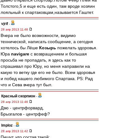
давно открылся спортбар.Потом Фейр Плей на
Толстого,5 и еще есть один, там вроде хозяин
лояльный к спартаковцам,называется Гаштет.
vjrif
-
28 апр 2013 11:46
Вчера не было возможности, видимо
технической, написать сообщение, а сегодня
хотелось бы Лёше
Козырь
пожелать здоровья.
Юра
navigare
с возвращением и большая
просьба не пропадать, я здесь как то
спрашивал про Юру, но меня направили на
какую то ветку где его не было. Всем здоровья
и побед нашего любимого Спартака. PS: Рад
что и Сева вчера тут был.
Красный скорпион
-
28 апр 2013 11:46
Дзю - центрфорвард,
Брызгалов - центрфеф?
Imploz
-
28 апр 2013 11:42
Пишут, что состав такой: