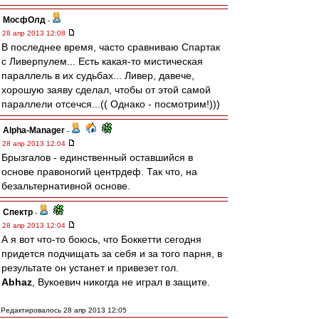
МосфОлд
-
28 апр 2013 12:08
В последнее время, часто сравниваю Спартак
с Ливерпулем... Есть какая-то мистическая
параллель в их судьбах... Ливер, давече,
хорошую заяву сделал, чтобы от этой самой
параллели отсечся...(( Однако - посмотрим!)))
Alpha-Manager
-
28 апр 2013 12:04
Брызгалов - единственный оставшийся в
основе правоногий центрдеф. Так что, на
безальтернативной основе.
Спектр
-
28 апр 2013 12:04
А я вот что-то боюсь, что Боккетти сегодня
придется подчищать за себя и за того парня, в
результате он устанет и привезет гол.
Abhaz
, Вукоевич никогда не играл в защите.
Редактировалось 28 апр 2013 12:05