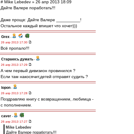
# Mike Lebedev » 26 апр 2013 18:09
Дайте Валере поработать!!!
Даже проще: Дайте Валере __________!
Остальное каждый впишет что хочет)))
Grex
-
26 апр 2013 17:30
Всё пропало!!!
Стараюсь думать
-
26 апр 2013 17:29
А чем первый дивизион провинился ?
Если там накосячит,детей отправят судить ?
lopon
-
26 апр 2013 17:28
Поздравляю книгу с возвращением, любимца -
с пополнением.
caver
-
26 апр 2013 17:27
Mike Lebedev
Дайте Валере поработать!!!