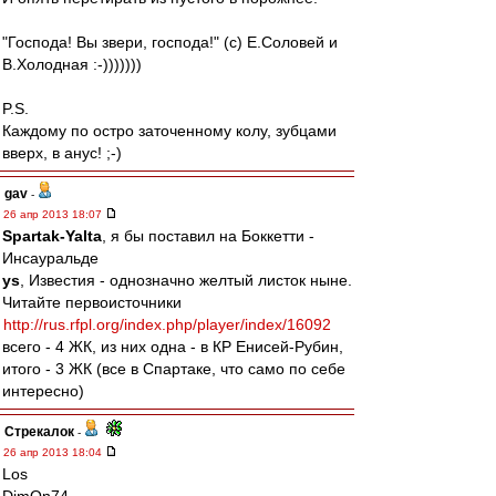
"Господа! Вы звери, господа!" (с) Е.Соловей и
В.Холодная :-)))))))
P.S.
Каждому по остро заточенному колу, зубцами
вверх, в анус! ;-)
gav
-
26 апр 2013 18:07
Spartak-Yalta
, я бы поставил на Боккетти -
Инсауральде
ys
, Известия - однозначно желтый листок ныне.
Читайте первоисточники
http://rus.rfpl.org/index.php/player/index/16092
всего - 4 ЖК, из них одна - в КР Енисей-Рубин,
итого - 3 ЖК (все в Спартаке, что само по себе
интересно)
Стрекалок
-
26 апр 2013 18:04
Los