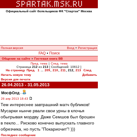
Официальный сайт болельщиков ФК "Спартак" Москва
Полная версия
Вход
•
Регистрация
FAQ
•
Поиск
Общение на сайте
Гостевая книга ВВ
»
Пред. тема
|
След. тема
Страница
212
из
213
[ Сообщений: 10612 ]
На страницу
Пред.
1
...
209
,
210
,
211
,
212
,
213
След.
Начать новую тему
Добавить
Версия для печати
26.04.2013 - 31.05.2013
МосфОлд
-
26 апр 2013 18:43
Тем интереснее завтрашний матч бубликов!
Мусарки нынче рвали свои урны в клочья
обыгрывая мордву. Даже Семшов был брошен
в пекло... Рисково конечно выпускать главного
обрезчика, но пусть "Покариочит"! )))
Последнее сообщение