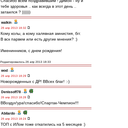
Спасибо всем поздравившим ! Димон - ну и
тебе здоровья .. как всегда в этот день ..
затаился ? ))))))
walkin
-
26 апр 2013 18:32
Кому колы, а кому халявная амнистия, бгг.
В вск парвем или есть другие мнения? :)
Именинников, с днем рождения!
Редактировалось 26 апр 2013 18:33
wod
-
26 апр 2013 18:29
Новорожденных с ДР! ВВсех благ! :-)
Denissoff78
-
26 апр 2013 18:28
ВВоздух!ура!спасибо!Спартак-Чемпион!!!
Abilardo
-
26 апр 2013 18:24
ТОП с ИЛом тоже откатились на 5 месяцев :)