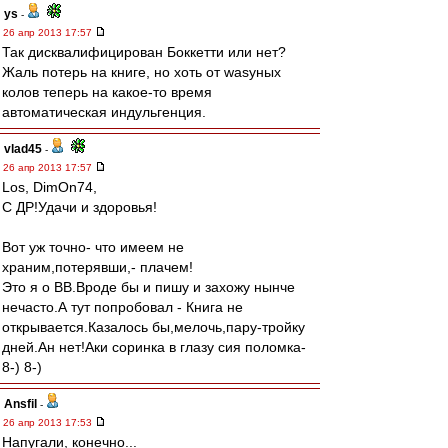
ys
-
26 апр 2013 17:57
Так дисквалифицирован Боккетти или нет?
Жаль потерь на книге, но хоть от wasyных
колов теперь на какое-то время
автоматическая индульгенция.
vlad45
-
26 апр 2013 17:57
Los, DimOn74,
С ДР!Удачи и здоровья!
Вот уж точно- что имеем не
храним,потерявши,- плачем!
Это я о ВВ.Вроде бы и пишу и захожу нынче
нечасто.А тут попробовал - Книга не
открывается.Казалось бы,мелочь,пару-тройку
дней.Ан нет!Аки соринка в глазу сия поломка-
8-) 8-)
Ansfil
-
26 апр 2013 17:53
Напугали, конечно...