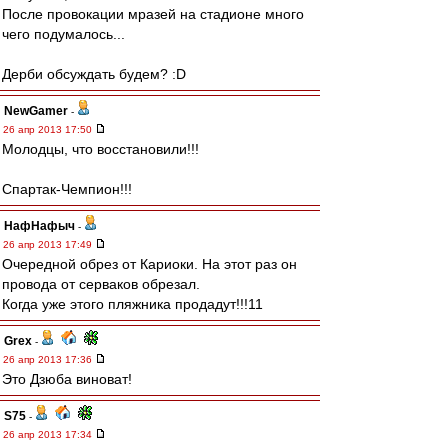
После провокации мразей на стадионе много
чего подумалось...
Дерби обсуждать будем? :D
NewGamer
-
26 апр 2013 17:50
Молодцы, что восстановили!!!
Спартак-Чемпион!!!
НафНафыч
-
26 апр 2013 17:49
Очередной обрез от Кариоки. На этот раз он
провода от серваков обрезал.
Когда уже этого пляжника продадут!!!11
Grex
-
26 апр 2013 17:36
Это Дзюба виноват!
S75
-
26 апр 2013 17:34