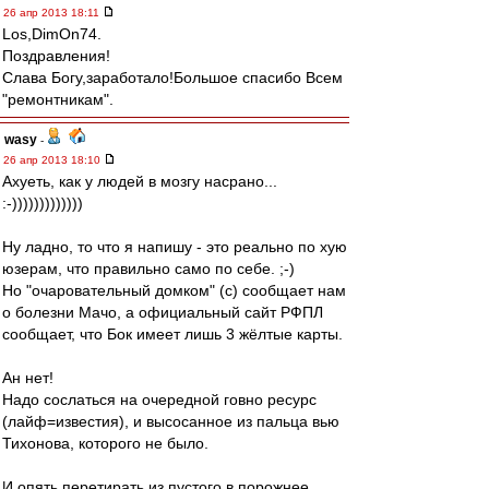
26 апр 2013 18:11
Los,DimOn74.
Поздравления!
Слава Богу,заработало!Большое спасибо Всем
"ремонтникам".
wasy
-
26 апр 2013 18:10
Ахуеть, как у людей в мозгу насрано...
:-)))))))))))))
Ну ладно, то что я напишу - это реально по хую
юзерам, что правильно само по себе. ;-)
Но "очаровательный домком" (с) сообщает нам
о болезни Мачо, а официальный сайт РФПЛ
сообщает, что Бок имеет лишь 3 жёлтые карты.
Ан нет!
Надо сослаться на очередной говно ресурс
(лайф=известия), и высосанное из пальца вью
Тихонова, которого не было.
И опять перетирать из пустого в порожнее.