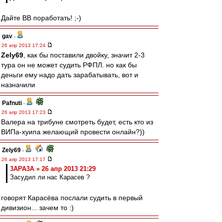
Дайте ВВ поработать! ;-)
gav
-
26 апр 2013 17:24
Zely69
, как бы поставили двойку, значит 2-3
тура он не может судить РФПЛ. но как бы
деньги ему надо дать зарабатывать, вот и
назначили
Pafnuti
-
26 апр 2013 17:23
Валера на трибуне смотреть будет, есть кто из
ВИПа-хуипа желающий провести онлайн?))
Zely69
-
26 апр 2013 17:17
3APA3A » 26 апр 2013 21:29
Засудил ли нас Карасев ?
говорят Карасёва послали судить в первый
дивизион... зачем то :)