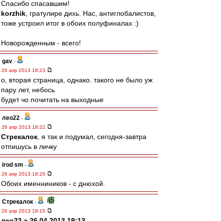
Спасибо спасавшим!
korzhik
, гратулире дихь. Нас, антиглобалистов,
тоже устроил итог в обоих полуфиналах :)
Новорожденным - всего!
gav
-
26 апр 2013 18:23
о, вторая страница, однако. такого не было уж
пару лет, небось
будет чо почитать на выходные
лео22
-
26 апр 2013 18:22
Стрекалок
, я так и подумал, сегодня-завтра
отпишусь в личку
irod sm
-
26 апр 2013 18:20
Обоих именниников - с днюхой.
Стрекалок
-
26 апр 2013 18:15
лео22 » 26.04.2013 19:13