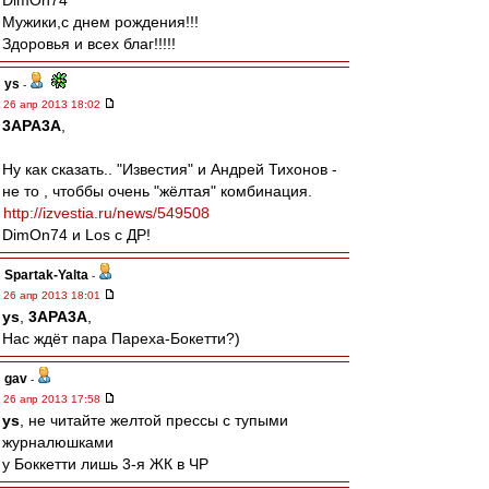
DimOn74
Мужики,с днем рождения!!!
Здоровья и всех благ!!!!!
ys
-
26 апр 2013 18:02
3APA3A
,
Ну как сказать.. "Известия" и Андрей Тихонов -
не то , чтоббы очень "жёлтая" комбинация.
http://izvestia.ru/news/549508
DimOn74 и Los с ДР!
Spartak-Yalta
-
26 апр 2013 18:01
ys
,
3APA3A
,
Нас ждёт пара Пареха-Бокетти?)
gav
-
26 апр 2013 17:58
ys
, не читайте желтой прессы с тупыми
журналюшками
у Боккетти лишь 3-я ЖК в ЧР