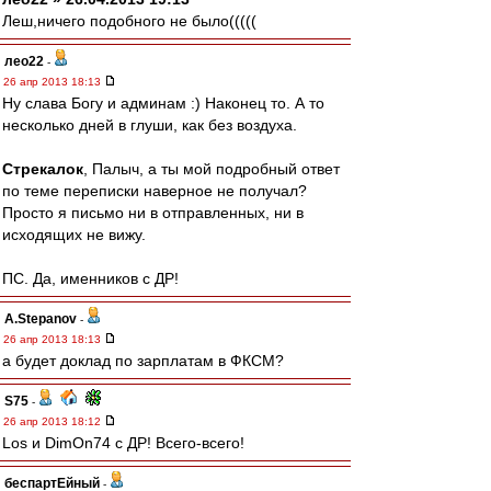
Леш,ничего подобного не было(((((
лео22
-
26 апр 2013 18:13
Ну слава Богу и админам :) Наконец то. А то
несколько дней в глуши, как без воздуха.
Стрекалок
, Палыч, а ты мой подробный ответ
по теме переписки наверное не получал?
Просто я письмо ни в отправленных, ни в
исходящих не вижу.
ПС. Да, именников с ДР!
A.Stepanov
-
26 апр 2013 18:13
а будет доклад по зарплатам в ФКСМ?
S75
-
26 апр 2013 18:12
Los и DimOn74 с ДР! Всего-всего!
беспартЕйный
-