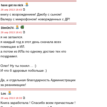
have got no nick
-
26 апр 2013 18:43
книгу с возрождением! Дзюбу с сыном!
Валеру с микрофоном! новоржденных с ДР!
DimOn74
-
26 апр 2013 18:41
я не затаился.
я каждый год в этот день сначала всех
помещаю в ИЛ.
а потом из ИЛа по одному достаю тех кто
поздравил.
Олег! Ну ты понял ... :)
И что б здоровья побольше :)
Да, и отдельная благодарность Администрации
за реанимацию!
Los
-
26 апр 2013 18:33
Книга заработала ! Спасибо всем причастным !