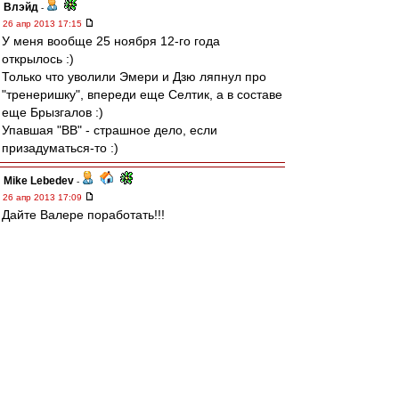
Влэйд
-
26 апр 2013 17:15
У меня вообще 25 ноября 12-го года
открылось :)
Только что уволили Эмери и Дзю ляпнул про
"тренеришку", впереди еще Селтик, а в составе
еще Брызгалов :)
Упавшая "ВВ" - страшное дело, если
призадуматься-то :)
Mike Lebedev
-
26 апр 2013 17:09
Дайте Валере поработать!!!
DONspartach
-
26 апр 2013 17:08
УВВажаемых именинников с ДР!
Успехов,здоровья и выездов по-больше :)
iaia
-
26 апр 2013 17:05
Спасибо, не хватало.