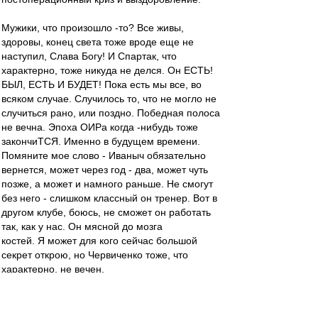
Мужики, что произошло -то? Все живы,
здоровы, конец света тоже вроде еще не
наступил, Слава Богу! И Спартак, что
характерно, тоже никуда не делся. Он ЕСТЬ!
БЫЛ, ЕСТЬ И БУДЕТ! Пока есть мы все, во
всяком случае. Случилось то, что не могло не
случиться рано, или поздно. Победная полоса
не вечна. Эпоха ОИРа когда -нибудь тоже
закончиТСЯ. Именно в будущем времени.
Помяните мое слово - Иваныч обязательно
вернется, может через год - два, может чуть
позже, а может и намного раньше. Не смогут
без него - слишком классный он тренер. Вот в
другом клубе, боюсь, не сможет он работать
так, как у нас. Он мясной до мозга
костей. Я может для кого сейчас большой
секрет открою, но Червиченко тоже, что
характерно, не вечен.
Вот как бывает - имеются в наличии Павленко,
Павлюченко, на скамейке Павлов, а еще на ВВ