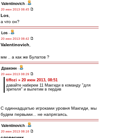
Valentinovich
-
20 июн 2013 08:45
Los
,
а что он?
Los
-
20 июн 2013 08:42
Valentinovich
,
мм .. а как же Булатов ?
Драконн
-
20 июн 2013 08:29
tiffozi » 20 июн 2013, 08:51
давайте наберем 11 Макгиди в команду "для
зрителя" и вылетим в пердив
С одиннадцатью игроками уровня Макгиди, мы
будем первыми... не напрягаясь.
Valentinovich
-
20 июн 2013 08:16
словесник
,