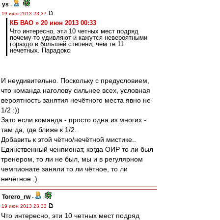
ys
-
19 июн 2013 23:37
КБ ВАО » 20 июн 2013 00:33
Что интересно, эти 10 четных мест подряд
почему-то удивляют и кажутся невероятными
гораздо в большей степени, чем те 11
нечетных. Парадокс
И неудивительно. Поскольку с предусловием,
что команда наголову сильнее всех, условная
вероятность занятия нечётного места явно не
1/2 :))
Зато если команда - просто одна из многих -
там да, где ближе к 1/2.
Добавить к этой чётно/нечётной мистике..
Единственный ченпионат, когда ОИР то ли был
тренером, то ли не был, мы и в регулярном
чемпионате заняли то ли чётное, то ли
нечётное :)
Torero_rw
-
19 июн 2013 23:33
Что интересно, эти 10 четных мест подряд