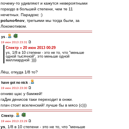
почему-то удивляют и кажутся невероятными
гораздо в большей степени, чем те 11
нечетных. Парадокс :)
poluno4nov
, третьими мы тогда были, за
Локомотивом.
ys
-
19 июн 2013 23:31
Спектр » 20 июн 2013 00:29
ys, 1/8 в 10 степени - это не то, что "меньше
одной тысячной", это меньше одной
миллиардной :))))
Лёш, откуда 1/8 то?
have got no nick
-
19 июн 2013 23:30
огниво щас у бамжей!
гаДик денисов таки переходит в онжи.
плач стоит вселенский! лучше бы в мясо (с)))
Спектр
-
19 июн 2013 23:29
ys
, 1/8 в 10 степени - это не то, что "меньше