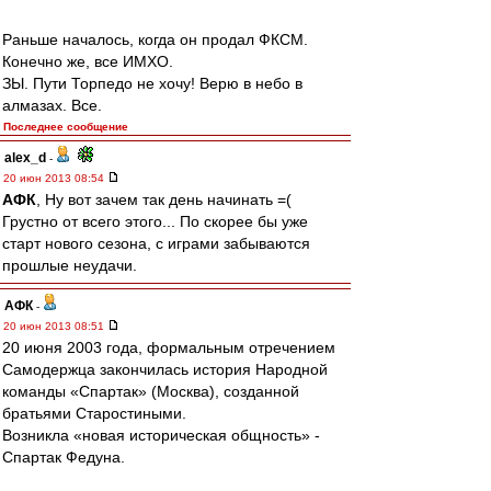
Раньше началось, когда он продал ФКСМ.
Конечно же, все ИМХО.
ЗЫ. Пути Торпедо не хочу! Верю в небо в
алмазах. Все.
Последнее сообщение
alex_d
-
20 июн 2013 08:54
АФК
, Ну вот зачем так день начинать =(
Грустно от всего этого... По скорее бы уже
старт нового сезона, с играми забываются
прошлые неудачи.
АФК
-
20 июн 2013 08:51
20 июня 2003 года, формальным отречением
Самодержца закончилась история Народной
команды «Спартак» (Москва), созданной
братьями Старостиными.
Возникла «новая историческая общность» -
Спартак Федуна.