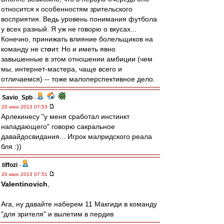
относится к особенностям зрительского
восприятия. Ведь уровень понимания футбола
у всех разный. Я уж не говорю о вкусах...
Конечно, принижать влияние болельщиков на
команду не ст
о
ит. Но и иметь явно
завышенные в этом отношении амбиции (чем
мы, интернет-мастера, чаще всего и
отличаемся) -- тоже малоперспективное дело.
Savio_Spb
-
20 июн 2013 07:53
Арлекинесу "у меня сработал инстинкт
нападающего" говорю сакральное
давайдосвидания... Игрок малридского реала
бля :))
tiffozi
-
20 июн 2013 07:51
Valentinovich
,
Ага, ну давайте наберем 11 Макгиди в команду
"для зрителя" и вылетим в пердив