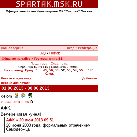
Официальный сайт болельщиков ФК "Спартак" Москва
Полная версия
Вход
•
Регистрация
FAQ
•
Поиск
Общение на сайте
Гостевая книга ВВ
»
Пред. тема
|
След. тема
Страница
52
из
140
[ Сообщений: 6988 ]
На страницу
Пред.
1
...
49
,
50
,
51
,
52
,
53
,
54
,
55
...
140
След.
Начать новую тему
Добавить
Версия для печати
01.06.2013 - 30.06.2013
gelom
-
20 июн 2013 08:56
АФК
,
Велеречивая куйня!
АФК » 20 июн 2013 09:51
20 июня 2003 года, формальным отречением
Самодержца