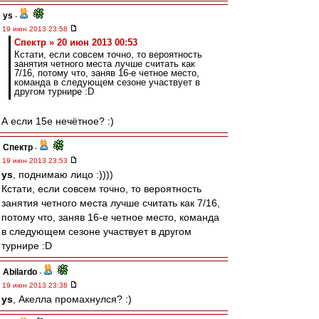
ys
-
19 июн 2013 23:58
Спектр » 20 июн 2013 00:53
Кстати, если совсем точно, то вероятность
занятия четного места лучше считать как
7/16, потому что, заняв 16-е четное место,
команда в следующем сезоне участвует в
другом турнире :D
А если 15е нечётное? :)
Спектр
-
19 июн 2013 23:53
ys
, поднимаю лицо :))))
Кстати, если совсем точно, то вероятность
занятия четного места лучше считать как 7/16,
потому что, заняв 16-е четное место, команда
в следующем сезоне участвует в другом
турнире :D
Abilardo
-
19 июн 2013 23:38
ys
, Акелла промахнулся? :)