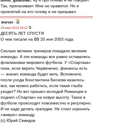
blind_guardian
, ну я про огниво и не говорил.
Так, припахивает. Мне не нравится. Но и
проклятий на его голову я не призывал.
teorver
-
19 июн 2013 23:12
ДЕСЯТЬ ЛЕТ СПУСТЯ
О чем писали на ВВ 20 иня 2003 года.
Сколько великих тренеров покидало великие
команды. А эти команды все равно оставались
флагманами мирового футбола. У «Спартака»
пока, если верить Червиченко, финансы есть
— значит, команда будет жить. Вспомните,
после ухода Константина Бескова казалось:
все, как можно работать, если такая глыба
уходит? Но вот пришел молодой Романцев и
поднял «Спартак» на новую высоту. Такое в
футболе происходит повсеместно и регулярно.
И не надо делать трагедии. Не стоит хоронить
«живую» команду.
(с) Юрий Севидов