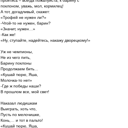
пройтись – всегда пожалуйста, к барину с
поклоном, уважь, мол, кормилец!
А тот, догадливый, скажет:
«Трофей не нужен ли?»
-Чтой-то не нужен, барин?
«Значит, нужен…»
-Как же!
«Ну, ступайте, надейтесь, накажу дворецкому!»
Уж не чемпионы,
Не из чего пить,
Барину поклоны
Продолжаем бить…
«Кушай тюрю, Яша,
Молочка-то нет»
-Где ж победы наши?
В прошлом все, мой свет!
Наказал людишкам
Выиграть, хоть что,
Пусть по мелочишке,
Конь,… и тот в пальто!
«Кушай тюрю, Яша,