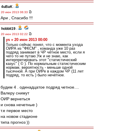
4uBaK
-
20 июн 2013 06:33
Ари , Спасибо !!!
hobbit19
-
20 июн 2013 02:22
ys » 20 июн 2013 00:00
Только сейчас понял, что с момента ухода
ОИРА из "ФКСМ" , команда уже 10 раз
подряд занимает в ЧР чётное место, если я
чего то не путаю.Уж и не знаю, как
интерпретировать этот "статистический
казус" ( © ). По нормальным статистическим
нормам, вероятность - меньше одной
тысячной. А при ОИРе в каждом ЧР (11 лет
подряд, то есть ) было нечётное.
будим 4 . одинадцатое подряд четное....
Валеру снимут
ОИР вернеться
и снова нечетные )
т.е первое место
на новом стадионе
типа прогноз ))