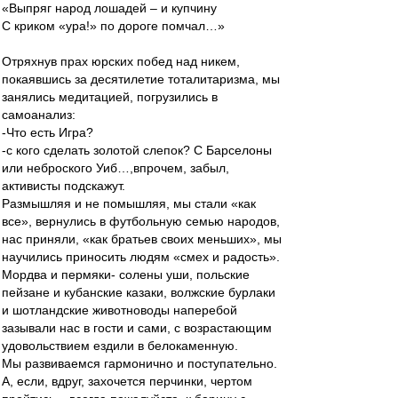
«Выпряг народ лошадей – и купчину
С криком «ура!» по дороге помчал…»
Отряхнув прах юрских побед над никем,
покаявшись за десятилетие тоталитаризма, мы
занялись медитацией, погрузились в
самоанализ:
-Что есть Игра?
-с кого сделать золотой слепок? С Барселоны
или неброского Уиб…,впрочем, забыл,
активисты подскажут.
Размышляя и не помышляя, мы стали «как
все», вернулись в футбольную семью народов,
нас приняли, «как братьев своих меньших», мы
научились приносить людям «смех и радость».
Мордва и пермяки- солены уши, польские
пейзане и кубанские казаки, волжские бурлаки
и шотландские животноводы наперебой
зазывали нас в гости и сами, с возрастающим
удовольствием ездили в белокаменную.
Мы развиваемся гармонично и поступательно.
А, если, вдруг, захочется перчинки, чертом