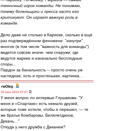
техничный игрок команды. Не понимаю,
почему болельщики и пресса часто его
критикуют. Он играет важную роль в
команде.
Дело даже не столько в Кариоке, сколько в ещё
раз подтверждённом феномене: "изнутри"
многое (в том числе "важность для команды")
видится совсем иначе, чем снаружи, где
ведутся жаркие и изначально бесплодные
споры...
Пардон за банальность -- просто очень уж
наглядная, хоть и простенькая, картинка...
rwOleg
-
20 июн 2013 07:07
У меня вопрос по интервью Глушакова- "У
меня в «Спартаке» есть немало друзей,
которые тоже хотели, чтобы я перешел, — те
же братья Комбаровы, Билялетдинов,
Дикань…"
Откуда у него дружба с Диканем?