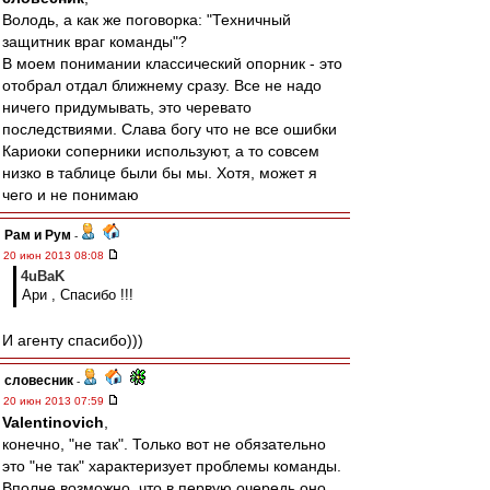
Володь, а как же поговорка: "Техничный
защитник враг команды"?
В моем понимании классический опорник - это
отобрал отдал ближнему сразу. Все не надо
ничего придумывать, это черевато
последствиями. Слава богу что не все ошибки
Кариоки соперники используют, а то совсем
низко в таблице были бы мы. Хотя, может я
чего и не понимаю
Рам и Рум
-
20 июн 2013 08:08
4uBaK
Ари , Спасибо !!!
И агенту спасибо)))
словесник
-
20 июн 2013 07:59
Valentinovich
,
конечно, "не так". Только вот не обязательно
это "не так" характеризует проблемы команды.
Вполне возможно, что в первую очередь оно