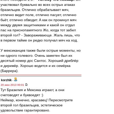
участвовал буквально во всех острых атаках
бразильцев. Отлично обрабатывает мяч,
отлично видит поле, отлично пасует, отлично
бьёт, отлично обводит. А как он прокинул мяч
между двумя защитниками и какой он отдал
пас на приснопамятного Жо, когда тот забил
второй гол? - Завораживающе. Жаль лишь, что
в первом тайме он редко получал мяч на ход.
У мексиканцев также были острые моменты, но
ни одного голевого. Очень заметен был их
десятый номер дос Сантос. Хороший дриблёр
и дирижёр. Хорошо водится и их семёрка
(Баррера).
korzhik
-
20 июн 2013 00:01
Тут Бразилия и Мексика играют, а они
счетоводят и буквоедят :)
Неймар, конечно, красавец! Пересмотрите
второй гол бразильцев, эстетическое
удовольствие гарантировано.