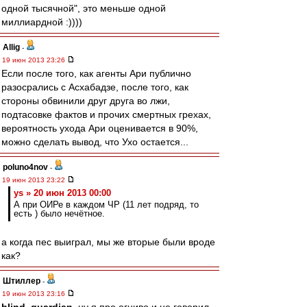
одной тысячной", это меньше одной
миллиардной :))))
Allig
-
19 июн 2013 23:26
Если после того, как агенты Ари публично
разосрались с Асхабадзе, после того, как
стороны обвинили друг друга во лжи,
подтасовке фактов и прочих смертных грехах,
вероятность ухода Ари оценивается в 90%,
можно сделать вывод, что Ухо остается...
poluno4nov
-
19 июн 2013 23:22
ys » 20 июн 2013 00:00
А при ОИРе в каждом ЧР (11 лет подряд, то
есть ) было нечётное.
а когда пес выиграл, мы же вторые были вроде
как?
Штиллер
-
19 июн 2013 23:16