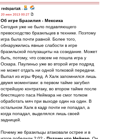
redspartak
-
20 июн 2013 00:27
Об игре Бразилия - Мексика
Сегодня уже не было подавляющего
превосходство бразильцев в технике. Поэтому
игра была почти равной. Более того,
обнаружились явные слабости в игре
бразильской полузащиты на созидание. Может
быть, потому, что совсем не пошла игра у
Оскара. Паулиньо уже во второй игре подряд
не может отдать ни одной толковой передачи.
Выпал из игры Фред. А Халк запомнился лишь
двумя моментами: в первом тайме загубил
острейшую контратаку, во втором тайме после
блестящего паса Неймара не смог толком
обработать мяч при выходе один на один. В
остальном Халк в кадр почти не попадал, а
когда попадал, выделялся лишь своей
задницей.
Почему же бразильцы атаковали острее и в
итоге победили 2:0? -
Потому что Неймар.
Он