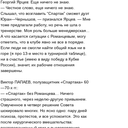
Георгий Ярцев: Еще ничего не знаю.
— Честное слово, еще ничего не знаю.
Слышал, что возглавить “Спартак” сможет дуэт
Юран—Чернышов, — признался Ярцев. — Мне
тоже предлагали работу, но речь не шла о
тренерстве. Моя роль больше менеджерская...
А что касается ситуации с Романцевым, могу
отметить, что в клубе явно не все в порядке.
Если люди не смогли найти общий язык ни в
горе (я про 13-е место в турнирной таблице),
ни в счастье (имею в виду победу в Кубке
России), значит, их рабочие отношения
завершены.
Виктор ПАПАЕВ, полузащитник «Спартака» 60
—70-х гг.:
— «Спартак» без Романцева… Ничего
страшного, через неделю-другую привыкнем.
Озвученное в четверг решение Совета
шокировало многих. Но ясно одно: пару дней
психоза, протестов, и все успокоится. Это как
после хирургического вмешательства:
постоперационный криз и выздоровление.