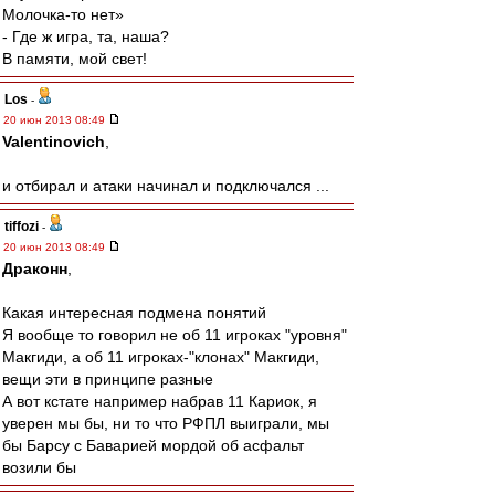
Молочка-то нет»
- Где ж игра, та, наша?
В памяти, мой свет!
Los
-
20 июн 2013 08:49
Valentinovich
,
и отбирал и атаки начинал и подключался ...
tiffozi
-
20 июн 2013 08:49
Драконн
,
Какая интересная подмена понятий
Я вообще то говорил не об 11 игроках "уровня"
Макгиди, а об 11 игроках-"клонах" Макгиди,
вещи эти в принципе разные
А вот кстате например набрав 11 Кариок, я
уверен мы бы, ни то что РФПЛ выиграли, мы
бы Барсу с Баварией мордой об асфальт
возили бы