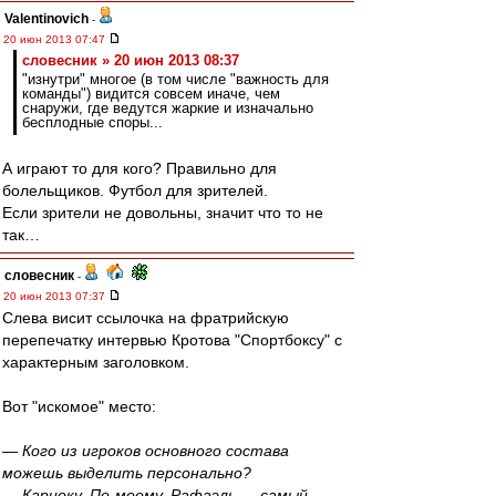
Valentinovich
-
20 июн 2013 07:47
словесник » 20 июн 2013 08:37
"изнутри" многое (в том числе "важность для
команды") видится совсем иначе, чем
снаружи, где ведутся жаркие и изначально
бесплодные споры...
А играют то для кого? Правильно для
болельщиков. Футбол для зрителей.
Если зрители не довольны, значит что то не
так…
словесник
-
20 июн 2013 07:37
Слева висит ссылочка на фратрийскую
перепечатку интервью Кротова "Спортбоксу" с
характерным заголовком.
Вот "искомое" место:
— Кого из игроков основного состава
можешь выделить персонально?
— Кариоку. По-моему, Рафаэль — самый