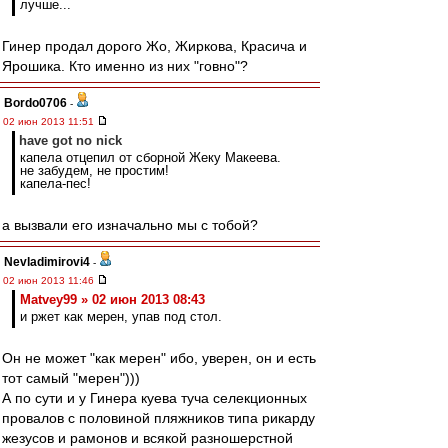
лучше...
Гинер продал дорого Жо, Жиркова, Красича и
Ярошика. Кто именно из них "говно"?
Bordo0706
-
02 июн 2013 11:51
have got no nick
капела отцепил от сборной Жеку Макеева.
не забудем, не простим!
капела-пес!
а вызвали его изначально мы с тобой?
Nevladimirovi4
-
02 июн 2013 11:46
Matvey99 » 02 июн 2013 08:43
и ржет как мерен, упав под стол.
Он не может "как мерен" ибо, уверен, он и есть
тот самый "мерен")))
А по сути и у Гинера куева туча селекционных
провалов с половиной пляжников типа рикарду
жезусов и рамонов и всякой разношерстной