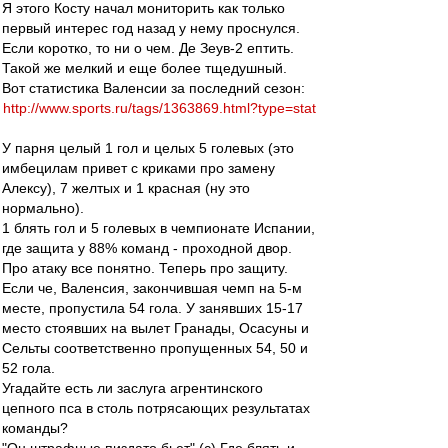
Я этого Косту начал мониторить как только
первый интерес год назад у нему проснулся.
Если коротко, то ни о чем. Де Зеув-2 ептить.
Такой же мелкий и еще более тщедушный.
Вот статистика Валенсии за последний сезон:
http://www.sports.ru/tags/1363869.html?type=stat
У парня целый 1 гол и целых 5 голевых (это
имбецилам привет с криками про замену
Алексу), 7 желтых и 1 красная (ну это
нормально).
1 блять гол и 5 голевых в чемпионате Испании,
где защита у 88% команд - проходной двор.
Про атаку все понятно. Теперь про защиту.
Если че, Валенсия, закончившая чемп на 5-м
месте, пропустила 54 гола. У занявших 15-17
место стоявших на вылет Гранады, Осасуны и
Сельты соответственно пропущенных 54, 50 и
52 гола.
Угадайте есть ли заслуга агрентинского
цепного пса в столь потрясающих результатах
команды?