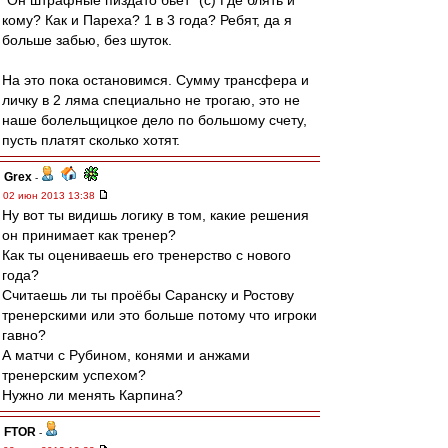
"Он штрафные пиздато бьет" (с) Где блять и
кому? Как и Пареха? 1 в 3 года? Ребят, да я
больше забью, без шуток.
На это пока остановимся. Сумму трансфера и
личку в 2 ляма специально не трогаю, это не
наше болельщицкое дело по большому счету,
пусть платят сколько хотят.
Grex
-
02 июн 2013 13:38
Ну вот ты видишь логику в том, какие решения
он принимает как тренер?
Как ты оцениваешь его тренерство с нового
года?
Считаешь ли ты проёбы Саранску и Ростову
тренерскими или это больше потому что игроки
гавно?
А матчи с Рубином, конями и анжами
тренерским успехом?
Нужно ли менять Карпина?
FTOR
-