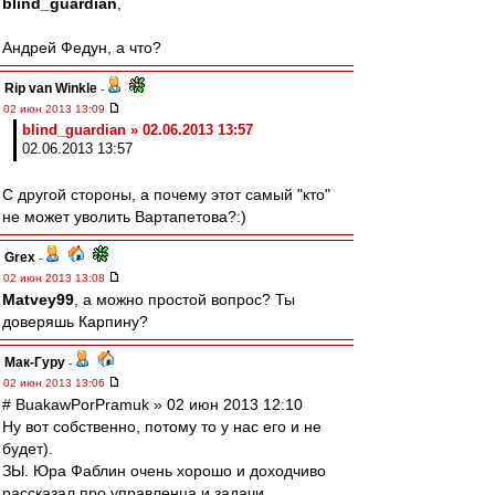
blind_guardian
,
Андрей Федун, а что?
Rip van Winkle
-
02 июн 2013 13:09
blind_guardian » 02.06.2013 13:57
02.06.2013 13:57
С другой стороны, а почему этот самый "кто"
не может уволить Вартапетова?:)
Grex
-
02 июн 2013 13:08
Matvey99
, а можно простой вопрос? Ты
доверяшь Карпину?
Мак-Гуру
-
02 июн 2013 13:06
# BuakawPorPramuk » 02 июн 2013 12:10
Ну вот собственно, потому то у нас его и не
будет).
ЗЫ. Юра Фаблин очень хорошо и доходчиво
рассказал про управленца и задачи,