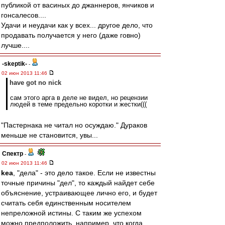
публикой от васиных до джаннеров, янчиков и
гонсалесов....
Удачи и неудачи как у всех... другое дело, что
продавать получается у него (даже говно)
лучше....
-skeptik-
-
02 июн 2013 11:46
have got no nick
сам этого арга в деле не видел, но рецензии
людей в теме предельно коротки и жестки(((
"Пастернака не читал но осуждаю." Дураков
меньше не становится, увы...
Спектр
-
02 июн 2013 11:46
kea
, "дела" - это дело такое. Если не известны
точные причины "дел", то каждый найдет себе
объяснение, устраивающее лично его, и будет
считать себя единственным носителем
непреложной истины. С таким же успехом
можно предположить, например, что когда