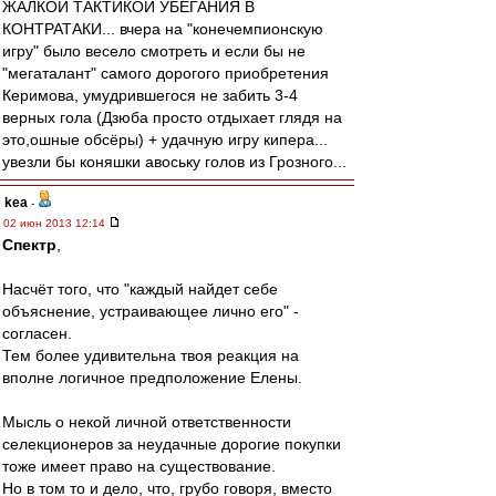
ЖАЛКОЙ ТАКТИКОЙ УБЕГАНИЯ В
КОНТРАТАКИ... вчера на "конечемпионскую
игру" было весело смотреть и если бы не
"мегаталант" самого дорогого приобретения
Керимова, умудрившегося не забить 3-4
верных гола (Дзюба просто отдыхает глядя на
это,ошные обсёры) + удачную игру кипера...
увезли бы коняшки авоську голов из Грозного...
kea
-
02 июн 2013 12:14
Спектр
,
Насчёт того, что "каждый найдет себе
объяснение, устраивающее лично его" -
согласен.
Тем более удивительна твоя реакция на
вполне логичное предположение Елены.
Мысль о некой личной ответственности
селекционеров за неудачные дорогие покупки
тоже имеет право на существование.
Но в том то и дело, что, грубо говоря, вместо