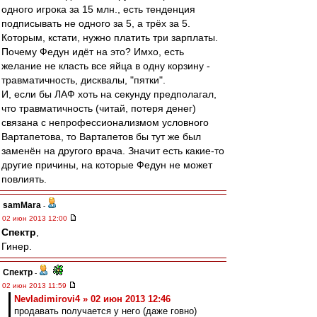
одного игрока за 15 млн., есть тенденция
подписывать не одного за 5, а трёх за 5.
Которым, кстати, нужно платить три зарплаты.
Почему Федун идёт на это? Имхо, есть
желание не класть все яйца в одну корзину -
травматичность, дисквалы, "пятки".
И, если бы ЛАФ хоть на секунду предполагал,
что травматичность (читай, потеря денег)
связана с непрофессионализмом условного
Вартапетова, то Вартапетов бы тут же был
заменён на другого врача. Значит есть какие-то
другие причины, на которые Федун не может
повлиять.
samMara
-
02 июн 2013 12:00
Спектр
,
Гинер.
Спектр
-
02 июн 2013 11:59
Nevladimirovi4 » 02 июн 2013 12:46
продавать получается у него (даже говно)