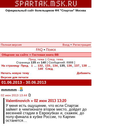
Официальный сайт болельщиков ФК "Спартак" Москва
Полная версия
Вход
•
Регистрация
FAQ
•
Поиск
Общение на сайте
Гостевая книга ВВ
»
Пред. тема
|
След. тема
Страница
135
из
140
[ Сообщений: 6988 ]
На страницу
Пред.
1
...
132
,
133
,
134
,
135
,
136
,
137
,
138
...
140
След.
Начать новую тему
Добавить
Версия для печати
01.06.2013 - 30.06.2013
mmmmm
-
02 июн 2013 13:44
Valentinovich » 02 июн 2013 13:20
У меня есть ощущение, что если Спартак
займет в чемпионате второе место, дойдет до
весенней стадии в Еврокубках и, скажем, до
полу-финала в кубке России, то Карпин
останется…