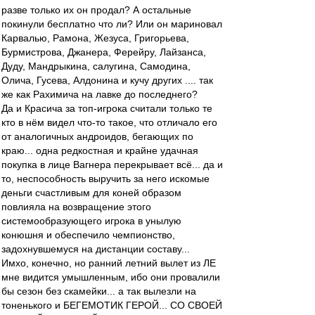
разве только их он продал? А остальные
покинули бесплатно что ли? Или он мариновал
Карвалью, Рамона, Жезуса, Григорьева,
Бурмистрова, Джанера, Ферейру, Лайзанса,
Дуду, Мандрыкина, салугина, Самодина,
Олича, Гусева, Алдонина и кучу других .... так
же как Рахимича на лавке до последнего?
Да и Красича за топ-игрока считали только те
кто в нём видел что-то такое, что отличало его
от аналогичных андроидов, бегающих по
краю... одна редкостная и крайне удачная
покупка в лице Вагнера перекрывает всё... да и
то, неспособность выручить за него искомые
деньги счастливым для коней образом
повлияла на возвращение этого
системообразующего игрока в унылую
конюшня и обеспечило чемпионство,
задохнувшемуся на дистанции составу...
Имхо, конечно, но ранний летний вылет из ЛЕ
мне видится умышленным, ибо они провалили
бы сезон без скамейки... а так вылезли на
тоненького и БЕГЕМОТИК ГЕРОЙ... СО СВОЕЙ