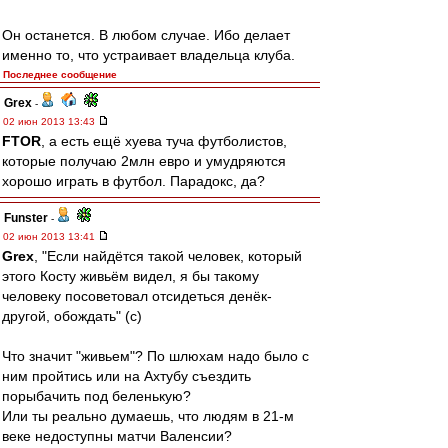
Он останется. В любом случае. Ибо делает
именно то, что устраивает владельца клуба.
Последнее сообщение
Grex
-
02 июн 2013 13:43
FTOR
, а есть ещё хуева туча футболистов,
которые получаю 2млн евро и умудряются
хорошо играть в футбол. Парадокс, да?
Funster
-
02 июн 2013 13:41
Grex
, "Если найдётся такой человек, который
этого Косту живьём видел, я бы такому
человеку посоветовал отсидеться денёк-
другой, обождать" (с)
Что значит "живьем"? По шлюхам надо было с
ним пройтись или на Ахтубу съездить
порыбачить под беленькую?
Или ты реально думаешь, что людям в 21-м
веке недоступны матчи Валенсии?