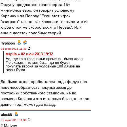
Федуну предлагают трансфер за 15+
миллионов евро, он говорит условному
Карпину или Попову "Если этот игрок
"заиграет" так же, как Кавенаги, то вылетите из
клуба с той же скоростью, что Первак". Или
еще с десяток подобных теорий.
Typhoon
-
02 июн 2013 11:39
terpila » 02 июн 2013 19:32
Но, где-то в кавенажьи времена - было дело.
Фе сказал, что мог бы.... да не будет
покупать игрока за условные 100 лямов на
газон Лужи.
Да, было такое, проболтался тогда федун про
нецелесообразность покупки звезд до
постройки собственного стадиона. не во
времена Кавенаги это интервью было, а не так
давно - год, может два назад.
alex68
-
02 июн 2013 11:38
2 Matvey