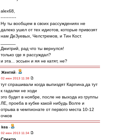
alex68,
----------
Ну ты вообщем в своих рассуждениях не
далеко ушел от тех идиотов, которые привозят
нам ДеЗуевых, Челстремов, и Тин Кост.
______
Дмитрий, рад что ты вернулся!
только где я рассуждал?
и эта... эссьен и яя не катят, не?
Жентяй
-
02 июн 2013 11:38
тут спрашивали когда выпиздят Карпина,да тут
к гадалки не ходи
это будет в ноябре, после не выхода из группы
ЛЕ, проеба в кубке какой нибудь Волге и
отрыва в чемпионате от первого места 10-12
очков
kea
-
02 июн 2013 11:34
Спектр
,