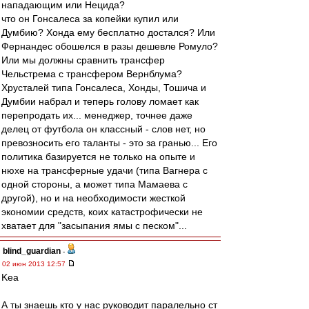
нападающим или Нецида?
что он Гонсалеса за копейки купил или
Думбию? Хонда ему бесплатно достался? Или
Фернандес обошелся в разы дешевле Ромуло?
Или мы должны сравнить трансфер
Чельстрема с трансфером Вернблума?
Хрусталей типа Гонсалеса, Хонды, Тошича и
Думбии набрал и теперь голову ломает как
перепродать их... менеджер, точнее даже
делец от футбола он классный - слов нет, но
превозносить его таланты - это за гранью... Его
политика базируется не только на опыте и
нюхе на трансферные удачи (типа Вагнера с
одной стороны, а может типа Мамаева с
другой), но и на необходимости жесткой
экономии средств, коих катастрофически не
хватает для "засыпания ямы с песком"...
blind_guardian
-
02 июн 2013 12:57
Kea
А ты знаешь кто у нас руководит паралельно ст