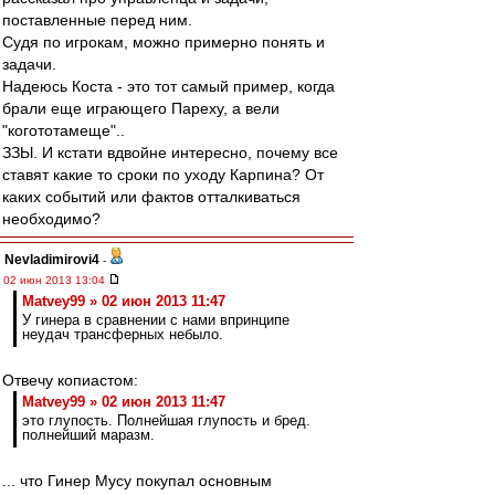
поставленные перед ним.
Судя по игрокам, можно примерно понять и
задачи.
Надеюсь Коста - это тот самый пример, когда
брали еще играющего Пареху, а вели
"когототамеще"..
ЗЗЫ. И кстати вдвойне интересно, почему все
ставят какие то сроки по уходу Карпина? От
каких событий или фактов отталкиваться
необходимо?
Nevladimirovi4
-
02 июн 2013 13:04
Matvey99 » 02 июн 2013 11:47
У гинера в сравнении с нами впринципе
неудач трансферных небыло.
Отвечу копиастом:
Matvey99 » 02 июн 2013 11:47
это глупость. Полнейшая глупость и бред.
полнейший маразм.
... что Гинер Мусу покупал основным