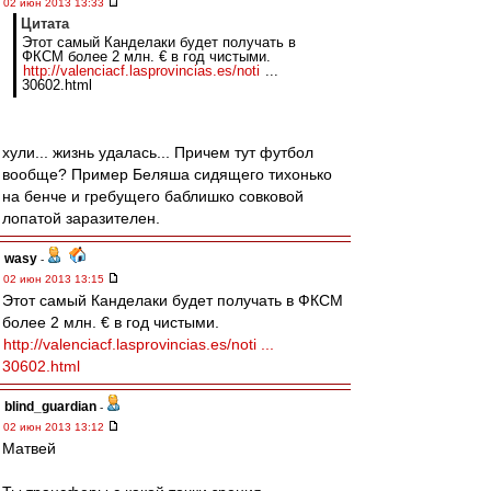
02 июн 2013 13:33
Цитата
Этот самый Канделаки будет получать в
ФКСМ более 2 млн. € в год чистыми.
http://valenciacf.lasprovincias.es/noti
...
30602.html
хули... жизнь удалась... Причем тут футбол
вообще? Пример Беляша сидящего тихонько
на бенче и гребущего баблишко совковой
лопатой заразителен.
wasy
-
02 июн 2013 13:15
Этот самый Канделаки будет получать в ФКСМ
более 2 млн. € в год чистыми.
http://valenciacf.lasprovincias.es/noti ...
30602.html
blind_guardian
-
02 июн 2013 13:12
Матвей