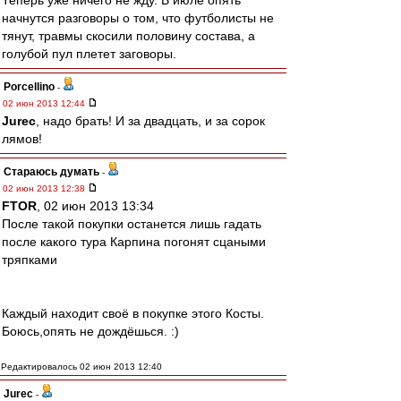
Теперь уже ничего не жду. В июле опять
начнутся разговоры о том, что футболисты не
тянут, травмы скосили половину состава, а
голубой пул плетет заговоры.
Porcellino
-
02 июн 2013 12:44
Jurec
, надо брать! И за двадцать, и за сорок
лямов!
Стараюсь думать
-
02 июн 2013 12:38
FTOR
, 02 июн 2013 13:34
После такой покупки останется лишь гадать
после какого тура Карпина погонят сцаными
тряпками
Каждый находит своё в покупке этого Косты.
Боюсь,опять не дождёшься. :)
Редактировалось 02 июн 2013 12:40
Jurec
-