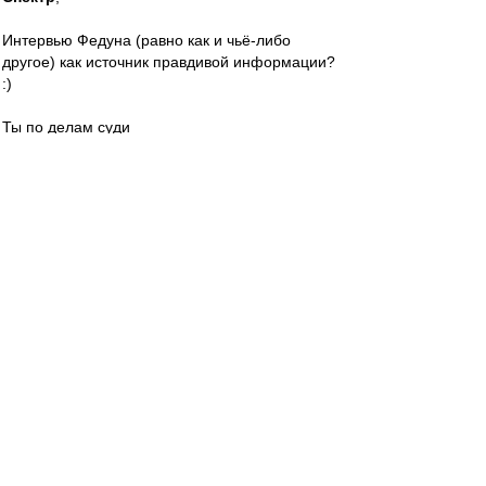
Интервью Федуна (равно как и чьё-либо
другое) как источник правдивой информации?
:)
Ты по делам суди
terpila
-
02 июн 2013 11:32
Леша, такой цитатки, естественно, нет.
Но, где-то в кавенажьи времена - было дело.
Фе сказал, что мог бы.... да не будет покупать
игрока за условные 100 лямов на газон Лужи.
новичок хзк
-
02 июн 2013 11:31
Yarri
, ты еще забыл указать его любимого
Карселу.
Спектр
-
02 июн 2013 11:29
kea
, а можно цитату из Федуна, где он говорит
что-то типа "мы не покупаем звезд, потому что