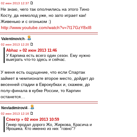
02 июн 2013 12:37
Не знаю, чего так ополчились на этого Тино
Косту, да немолод уже, но зато играет как!
Живенько и с огоньком :)
http://www.youtube.com/watch?v=7l17GzY8xI8
Valentinovich
-
02 июн 2013 12:20
Abhaz » 02 июн 2013 11:46
У Карпина есть всего один сезон. Ему нужно
выиграть что-то здесь и сейчас.
У меня есть ощущение, что если Спартак
займет в чемпионате второе место, дойдет до
весенней стадии в Еврокубках и, скажем, до
полу-финала в кубке России, то Карпин
останется…
Nevladimirovi4
-
02 июн 2013 12:16
Спектр » 02 июн 2013 10:59
Гинер продал дорого Жо, Жиркова, Красича и
Ярошика. Кто именно из них "говно"?