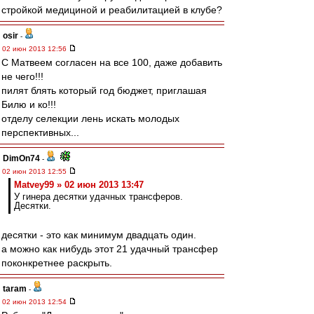
стройкой медициной и реабилитацией в клубе?
osir
-
02 июн 2013 12:56
С Матвеем согласен на все 100, даже добавить
не чего!!!
пилят блять который год бюджет, приглашая
Билю и ко!!!
отделу селекции лень искать молодых
перспективных...
DimOn74
-
02 июн 2013 12:55
Matvey99 » 02 июн 2013 13:47
У гинера десятки удачных трансферов.
Десятки.
десятки - это как минимум двадцать один.
а можно как нибудь этот 21 удачный трансфер
поконкретнее раскрыть.
taram
-
02 июн 2013 12:54