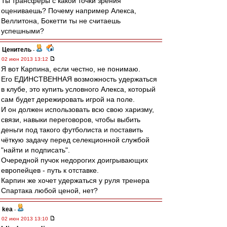
Ты трансферы с какой точки зрения
оцениваешь? Почему например Алекса,
Веллитона, Бокетти ты не считаешь
успешными?
Ценитель
-
02 июн 2013 13:12
Я вот Карпина, если честно, не понимаю.
Его ЕДИНСТВЕННАЯ возможность удержаться
в клубе, это купить условного Алекса, который
сам будет дережировать игрой на поле.
И он должен использовать всю свою харизму,
связи, навыки переговоров, чтобы выбить
деньги под такого футболиста и поставить
чёткую задачу перед селекционной службой
"найти и подписать".
Очередной пучок недорогих доигрывающих
европейцев - путь к отставке.
Карпин же хочет удержаться у руля тренера
Спартака любой ценой, нет?
kea
-
02 июн 2013 13:10