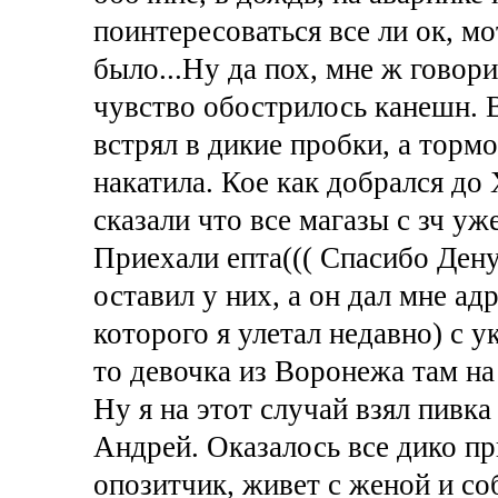
поинтересоваться все ли ок, мо
было...Ну да пох, мне ж говори
чувство обострилось канешн. В 
встрял в дикие пробки, а торм
накатила. Кое как добрался до 
сказали что все магазы с зч уж
Приехали епта((( Спасибо Ден
оставил у них, а он дал мне ад
которого я улетал недавно) с у
то девочка из Воронежа там на 
Ну я на этот случай взял пивка
Андрей. Оказалось все дико п
опозитчик, живет с женой и со