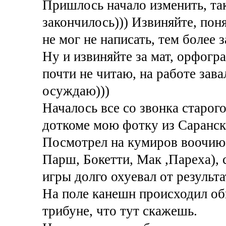
Пришлось начало изменить, так
закончилось))) Извиняйте, пон
не мог не написать, тем более 
Ну и извиняйте за мат, орфогр
почти не читаю, на работе зав
осуждаю)))
Началось все со звонка старог
доткоме мою фотку из Саранск
Посмотрел на кумиров воочию 
Парш, Бокетти, Мак ,Пареха), 
игры долго охуевал от результа
На поле канешн происходил обы
трибуне, что тут скажешь.