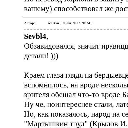
вашему) способствовал же дос
Автор:
walkin
[ 01 авг 2013 20:34 ]
Sevbl4
,
Обзавидовался, значит нравиц
детали! )))
Краем глаза глядя на бердыевце
вспомнилось, на вроде несколь
зрителя обещал что-то вроде Б
Ну че, поинтереснее стали, лат
Но, как показалось, народ на с
"Мартышкин труд" (Крылов И.