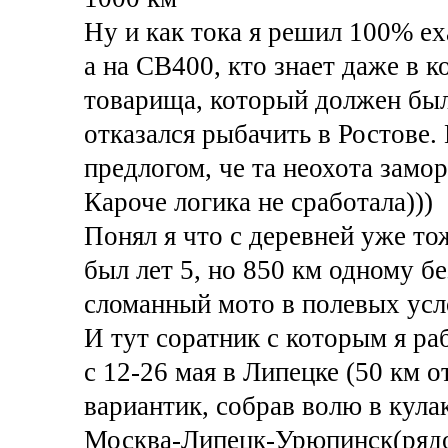
Ну и как тока я решил 100% еха
а на СВ400, кто знает даже в к
товарища, который должен был 
отказался рыбачить в Ростове.
предлогом, че та неохота замор
Кароче логика не сработала)))
Понял я что с деревней уже то
был лет 5, но 850 км одному б
сломанный мото в полевых усл
И тут соратник с которым я ра
с 12-26 мая в Липецке (50 км о
вариантик, собрав волю в кула
Москва-Липецк-Урюпинск(рядо