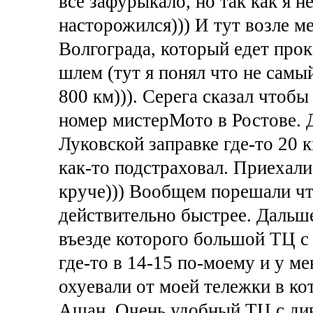
все зафурыкало, но так как я н
насторожился))) И тут возле м
Волгограда, который едет прок
шлем (тут я понял что не самы
800 км))). Серега сказал чтобы 
номер мистерМото в Ростове. Д
Луковской заправке где-то 20 к
как-то подстраховал. Приехали
круче))) Вообщем порешали что
действительно быстрее. Дальше
въезде которого большой ТЦ с
где-то в 14-15 по-моему и у ме
охуевали от моей тележки в ко
Ашан. Очень удобный ТЦ с ди