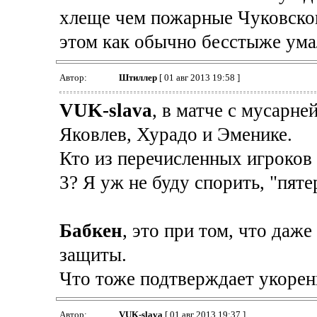
хлеще чем пожарные Чуковског
этом как обычно бесстыже умалч
Автор:
Штиллер
[ 01 авг 2013 19:58 ]
VUK-slava
, в матче с мусарне
Яковлев, Хурадо и Эменике.
Кто из перечисленных игроков
3? Я уж не буду спорить, "пятер
Бабкен
, это при том, что даж
защиты.
Что тоже подтверждает укорен
Автор:
VUK-slava
[ 01 авг 2013 19:37 ]