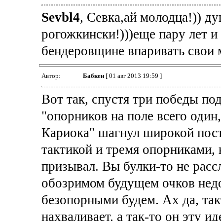
Sevbl4
, Севка,ай молодца!)) д
рогожкински!)))еще пару лет и
бендеровщине впаривать свои 
Автор:
Бабкен
[ 01 авг 2013 19:59 ]
Вот так, спустя три победы п
"опорников на поле всего один,
Кариока" шагнул широкой пост
тактикой и тремя опорниками, 
призывал. Вы булки-то не рассл
обозримом будущем очков недо
безопорными будем. Ах да, так
нахваливает. а так-то он эту 