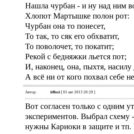
Нашла чурбан - и ну над ним в
Хлопот Мартышке полон рот:
Чурбан она то понесет,
То так, то сяк его обхватит,
То поволочет, то покатит;
Рекой с бедняжки льется пот;
И, наконец, она, пыхтя, насил
А всё ни от кого похвал себе н
Автор:
tiffozi
[ 01 авг 2013 20:29 ]
Вот согласен только с одним 
экспериментов. Выбрал схему -
нужны Кариоки в защите и тп. 