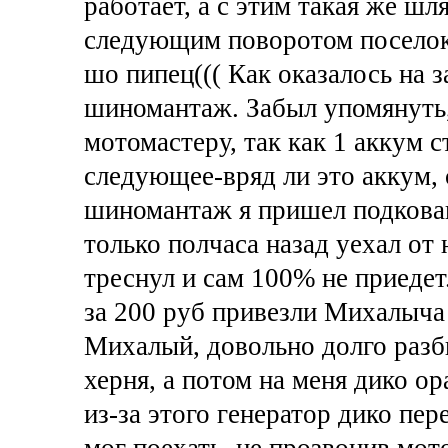
работает, а с этим такая же шл
следующим поворотом посел
шо пипец((( Как оказалось на з
шиномантаж. Забыл упомянуть,
мотомастеру, так как 1 аккум с
следующее-вряд ли это аккум, с
шиномантаж я пришел подкован
только полчаса назад уехал от
треснул и сам 100% не приедет
за 200 руб привезли Михалыча 
Михалый, довольно долго разби
херня, а потом на меня дико ор
из-за этого генератор дико пер
мог поехать, не прозвонив мото