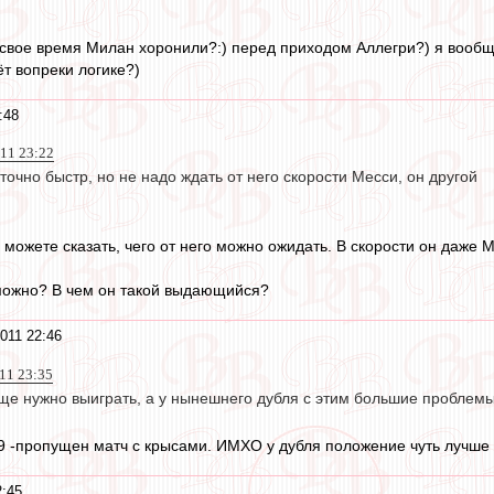
в свое время Милан хоронили?:) перед приходом Аллегри?) я вооб
ёт вопреки логике?)
:48
011 23:22
точно быстр, но не надо ждать от него скорости Месси, он другой
можете сказать, чего от него можно ожидать. В скорости он даже 
 можно? В чем он такой выдающийся?
011 22:46
11 23:35
еще нужно выиграть, а у нынешнего дубля с этим большие проблем
с 9 -пропущен матч с крысами. ИМХО у дубля положение чуть лучше
2:45