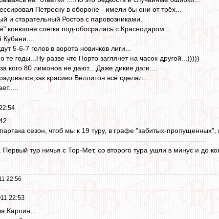
ссировал Петреску в обороне - имели бы они от трёх...
й и старательный Ростов с паровозниками.
" конюшня слегка под-обосралась с Краснодаром...
 Кубани....
дут 5-6-7 голов в ворота новичков лиги...
 те годы...Ну разве что Порто заглянет на часок-другой...)))))
а кого 80 лимонов не дают....Даже дикие даги....
радовался,как красиво Веллитон всё сделал...
т.....
22:54
42
партака сезон, чтоб мы к 19 туру, в графе "забитых-пропущенных"
-------------------------------------------------------------------------------------
. Первый тур ничья с Тор-Мет, со второго тура ушли в минус и до к
11 22:56
11 22:53
я Карпин...