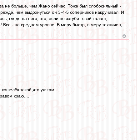
огда не больше, чем Жано сейчас. Тоже был слобосильный -
прежде, чем выдохнуться он 3-4-5 соперников накручивал. И
сь, глядя на него, что, если не загубит свой талант,
о! Все - на среднем уровне. В меру быстр, в меру техничен,
 кошелёк такой,что уж там....
равом краю....