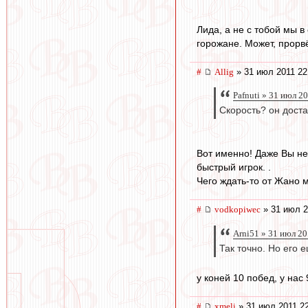
Лида, а не с тобой мы 
горожане. Может, прорв
#
Allig
» 31 июл 2011 22
Pafnuti » 31 июл 2
Скорость? он доста
Вот именно! Даже Вы не 
быстрый игрок. .
Чего ждать-то от Жано
#
vodkopiwec
» 31 июл 2
Arni51 » 31 июл 20
Так точно. Но его 
у коней 10 побед, у на
#
xmeli
» 31 июл 2011 2