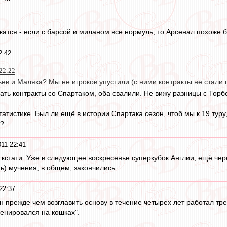
атся - если с барсой и миланом все нормуль, то Арсенал похоже бу
2:42
22:22
рьев и Маляка? Мы не игроков упустили (с ними контракты не стали 
ать контракты со Спартаком, оба свалили. Не вижу разницы с Торб
татистике. Был ли ещё в истории Спартака сезон, чтоб мы к 19 тур
ы?
11 22:41
 кстати. Уже в следующее воскресенье суперкубок Англии, ещё че
ь) мучения, в общем, закончились
22:37
 прежде чем возглавить основу в течение четырех лет работал тре
ренировался на кошках".