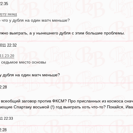
22:35
нуту назад
 что у дубля на один матч меньше?
нужно выиграть, а у нынешнего дубля с этим большие проблемы.
011 22:32
11 23:20
, седьмое место основы
у дубля на один матч меньше?
2:28
о всеобщий заговор против ФКСМ? Про присланных из космоса снач
щие Спартаку восьмой (!) год выиграть хоть что-то? Покайся, Иваны
11 22:33
2:28