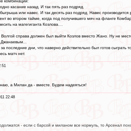
ие комбинации:
одно касание назад. И так пять раз подряд.
обыгрыша или навес. И так десять раз подряд. Навес производится
нт во втором тайме, когда под получившего мяч на фланге Комбаро
сить на магегиганта Козлова....
с Волгой справа должен был выйти Козлов вместо Жано. Ну не мес
 Джанаевым...
 за последние дни, что наверно действительно был готов сыграть 
есь матч нет.
2:51
знаю, а Милан да - вместе. Будем надеяться!
11 22:48
одолжатся - если с барсой и миланом все нормуль, то Арсенал похо