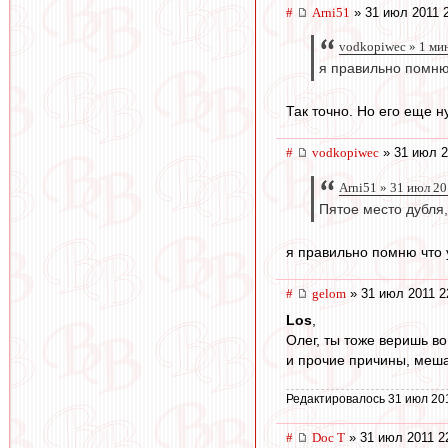
#
Arni51
» 31 июл 2011 
vodkopiwec » 1 ми
я правильно помню
Так точно. Но его еще 
#
vodkopiwec
» 31 июл 2
Arni51 » 31 июл 20
Пятое место дубля
я правильно помню что 
#
gelom
» 31 июл 2011 2
Los
,
Олег, ты тоже веришь в
и прочие причины, мешаю
Редактировалось 31 июл 20
#
Doc T
» 31 июл 2011 2