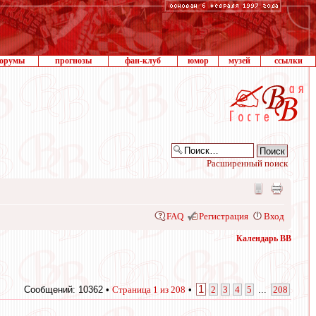
орумы
прогнозы
фан-клуб
юмор
музей
ссылки
Расширенный поиск
FAQ
Регистрация
Вход
Календарь ВВ
1
Сообщений: 10362 •
Страница
1
из
208
•
2
3
4
5
...
208