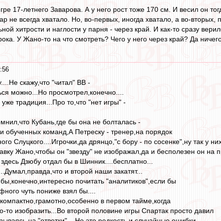
гре 17-летнего Заварова. А у него рост тоже 170 см. И весил он т
 не всегда хватало. Но, во-первых, иногда хватало, а во-вторых, 
ой хитрости и наглости у парня - через край. И как-то сразу верило
рока. У Жано-то на что смотреть? Чего у него через край? Да ничег
:56
...Не скажу,что "читал" ВВ -
ся можно...Но просмотрел,конечно....
 уже традиция...Про то,что "нет игры" -
мнил,что Кубань,где бы она не болталась -
ки обученных команд,А Петреску - тренер,на порядок
о Слуцкого....Игрочки,да дрянцо,"с бору - по сосенке",ну так у них
авку Жано,чтобы он "звезду" не изображал,да и бесполезен он на п
здесь Дзюбу отдал бы в Шинник....бесплатно...
...Думал,правда,что и второй наши закатят...
 бы,конечно,интересно почитать "аналитиков",если бы
ного чуть пониже взял бы....
компактно,грамотно,особенно в первом тайме,когда
о-то изобразить...Во второй половине игры Спартак просто давил
ываясь на "ответки"....Но это редкость и случайные ошибки...