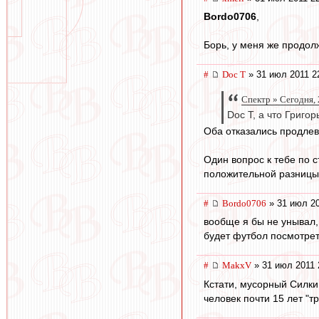
Bordo0706
,
Борь, у меня же продолж
#
Doc T
» 31 июл 2011 2
Спектр » Сегодня, 
Doc T, а что Григо
Оба отказались продлев
Один вопрос к тебе по с
положительной разниц
#
Bordo0706
» 31 июл 20
вообще я бы не унывал,
будет футбол посмотрет
#
MakxV
» 31 июл 2011 
Кстати, мусорный Силкин
человек почти 15 лет "т