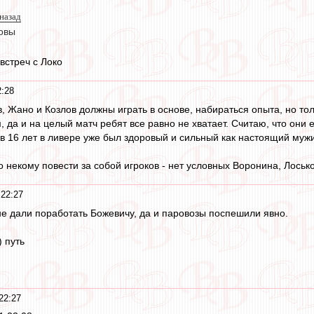
назад
овы
встреч с Локо
2:28
, Жано и Козлов должны играть в основе, набираться опыта, но тол
, да и на целый матч ребят все равно не хватает. Считаю, что они 
 в 16 лет в ливере уже был здоровый и сильный как настоящий мужи
о некому повести за собой игроков - нет условных Воронина, Лоськов
 22:27
не дали поработать Божевичу, да и паровозы поспешили явно.
 путь
22:27