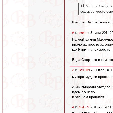
Arni51 » 3 минуты 
седьмое место осн
Шестое. За счет личных 
#
xmeli
» 31 июл 2011 2
На мой взгляд Махмудов
иначе их просто загоним
как Руни, например, тот
Беда Спартака в том, чт
#
BVB 09
» 31 июл 2011
мусора мудаки просто, 
А мы выбрали этот(свой)
идем по нему
и это нам нравится
#
MakxV
» 31 июл 2011 