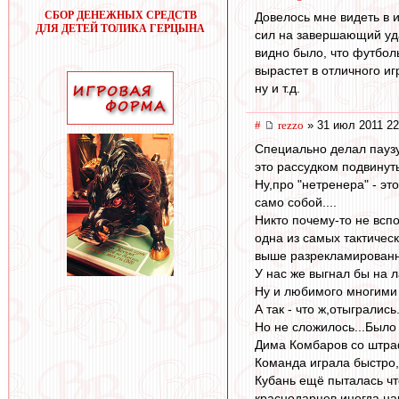
СБОР ДЕНЕЖНЫХ СРЕДСТВ
Довелось мне видеть в и
ДЛЯ ДЕТЕЙ ТОЛИКА ГЕРЦЫНА
сил на завершающий удар
видно было, что футбольн
вырастет в отличного иг
ну и т.д.
#
rezzo
» 31 июл 2011 22
Специально делал паузу.
это рассудком подвинуть
Ну,про "нетренера" - это
само собой....
Никто почему-то не вспо
одна из самых тактичес
выше разрекламированног
У нас же выгнал бы на л
Ну и любимого многими 
А так - что ж,отыгрались
Но не сложилось...Было
Дима Комбаров со штраф
Команда играла быстро,
Кубань ещё пыталась чт
краснодарцев,иногда нар