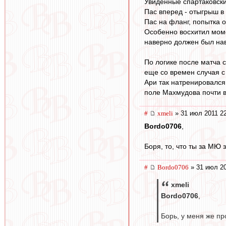
Увиденные спартаковск
Пас вперед - отыгрыш в 
Пас на фланг, попытка 
Особенно восхитил моме
наверно должен был наве
По логике после матча 
еще со времен случая с
Ари так натренировался
поле Махмудова почти в
#
xmeli
» 31 июл 2011 2
Bordo0706
,
Боря, то, что ты за МЮ 
#
Bordo0706
» 31 июл 20
xmeli
Bordo0706
,
Борь, у меня же пр