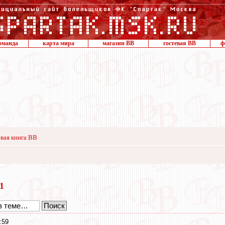
оманда
карта мира
магазин ВВ
гостевая ВВ
ф
вая книга ВВ
11
:59