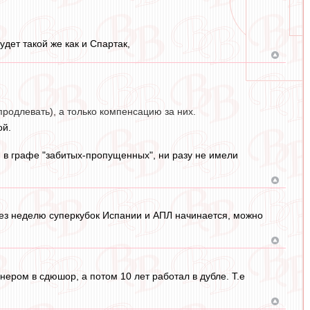
дет такой же как и Спартак,
продлевать), а только компенсацию за них.
ой.
у, в графе "забитых-пропущенных", ни разу не имели
рез неделю суперкубок Испании и АПЛ начинается, можно
нером в сдюшор, а потом 10 лет работал в дубле. Т.е