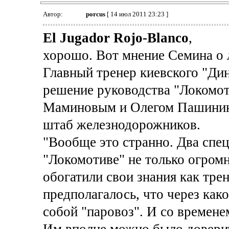
Автор:
porcus
[ 14 июл 2011 23:23 ]
El Jugador Rojo-Blanco
,
хорошо. Вот мнение Семина о 
Главный тренер киевского "Д
решение руководства "Локомот
Маминовым и Олегом Пашинины
штаб железнодорожников.
"Вообще это странно. Два спец
"Локомотиве" не только огромн
обогатили свои знания как тре
предполагалось, что через како
собой "паровоз". И со времене
Им вполне можно было довери