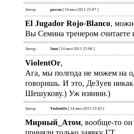
Автор:
porcus
[ 14 июл 2011 23:07 ]
El Jugador Rojo-Blanco
, можн
Вы Семина тренером считаете и
Автор:
Smn
[ 14 июл 2011 23:06 ]
ViolentOr
,
Ага, мы полгода не можем на од
говоришь. И это, ДеЗуев ника
Шешукову.) Уж извини.)
Автор:
ViolentOr
[ 14 июл 2011 23:05 ]
Мирный_Атом
, вообще-то он
приняли только заявку ГТ.