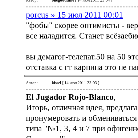
Автор:
onegoodtime
[ 14 июл 2011 23:04 ]
porcus » 15 июл 2011 00:01
"фобы" скорее оптимисты - вер
все наладится. Станет всёзаеби
вы демагог-телепат.50 на 50 э
отставка с гт карпина это не п
Автор:
kissel
[ 14 июл 2011 23:03 ]
El Jugador Rojo-Blanco
,
Игорь, отличная идея, предла
пронумеровать и обмениваться
типа "№1, 3, 4 и 7 при офиген