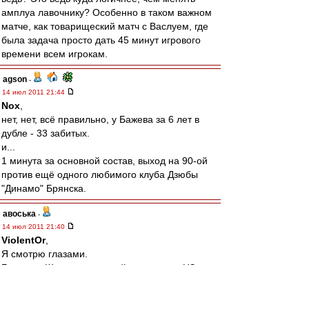
амплуа лавочнику? Особенно в таком важном
матче, как товарищеский матч с Васлуем, где
была задача просто дать 45 минут игрового
времени всем игрокам.
agson
-
14 июл 2011 21:44
Nox
,
нет, нет, всё правильно, у Бажева за 6 лет в
дубле - 33 забитых.
и...
1 минута за основной состав, выход на 90-ой
против ещё одного любимого клуба Дзюбы
"Динамо" Брянска.
авоська
-
14 июл 2011 21:40
ViolentOr
,
Я смотрю глазами.
Был еще Шешуков,который на позиции ЦЗ
смотрится куда гармоничней Кудряшова.
alscorp
-