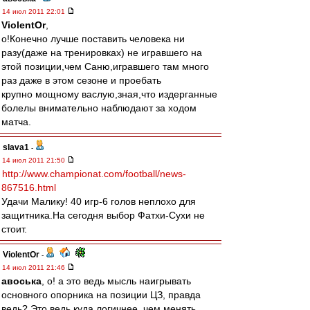
14 июл 2011 22:01
ViolentOr
,
о!Конечно лучше поставить человека ни
разу(даже на тренировках) не игравшего на
этой позиции,чем Саню,игравшего там много
раз даже в этом сезоне и проебать
крупно мощному васлую,зная,что издерганные
болелы внимательно наблюдают за ходом
матча.
slava1
-
14 июл 2011 21:50
http://www.championat.com/football/news-
867516.html
Удачи Малику! 40 игр-6 голов неплохо для
защитника.На сегодня выбор Фатхи-Сухи не
стоит.
ViolentOr
-
14 июл 2011 21:46
авоська
, о! а это ведь мысль наигрывать
основного опорника на позиции ЦЗ, правда
ведь? Это ведь куда логичнее, чем менять