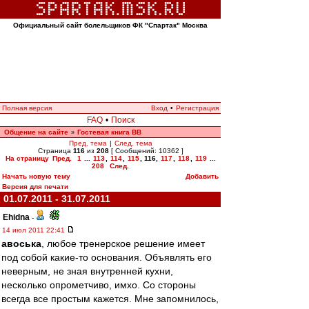
Официальный сайт болельщиков ФК "Спартак" Москва
Полная версия
Вход
•
Регистрация
FAQ
•
Поиск
Общение на сайте
Гостевая книга ВВ
»
Пред. тема
|
След. тема
Страница
116
из
208
[ Сообщений: 10362 ]
На страницу
Пред.
1
...
113
,
114
,
115
,
116
,
117
,
118
,
119
...
208
След.
Начать новую тему
Добавить
Версия для печати
01.07.2011 - 31.07.2011
Ehidna
-
14 июл 2011 22:41
авоська
, любое тренерское решение имеет
под собой какие-то основания. Объявлять его
неверным, не зная внутренней кухни,
несколько опрометчиво, имхо. Со стороны
всегда все простым кажется. Мне запомнилось,