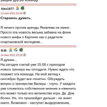
увидим другую команду.
Alex1977
-
14 июл 2011 22:29
Стараюсь думать
,
Я ничего против аренды Яковлева не имею.
Просто эта новость весьма забавна на фоне
нового мифа о Карпине как о радетеле
спартаковской молодежи...
В.М.
-
14 июл 2011 22:28
Я думаю...
На сегодня считай уже 15.08 с приходом
нового тренера мы опоздали. Нужно ждать что
покажет эта команда. На мой взгляд к
сентябрю будет все понятно. Обсуждать
вопрос о тренерстве Валеры - глупо. У каждого
уже сложилось собственное мнение и изменить
его может только его величество игра. Да. Дом
болен. Но, что произойдет дальше - не знает
никто. Возможно - наступит выздоровление,