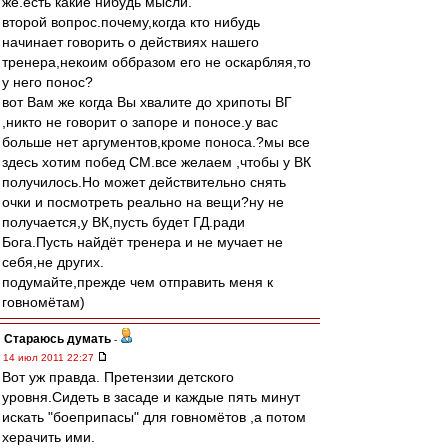
же.есть какие нибудь мысли.
второй вопрос.почему,когда кто нибудь
начинает говорить о действиях нашего
тренера,некоим оббразом его не оскарбляя,то
у него понос?
вот Вам же когда Вы хвалите до хрипоты ВГ
,никто не говорит о запоре и поносе.у вас
больше нет аргументов,кроме поноса.?мы все
здесь хотим побед СМ.все желаем ,чтобы у ВК
получилось.Но может действительно снять
очки и посмотреть реально на вещи?ну не
получается,у ВК,пусть будет ГД.ради
Бога.Пусть найдёт тренера и не мучает не
себя,не других.
подумайте,прежде чем отправить меня к
говномётам)
Стараюсь думать
-
14 июл 2011 22:27
Вот уж правда. Претензии детского
уровня.Сидеть в засаде и каждые пять минут
искать "боеприпасы" для говномётов ,а потом
херачить ими.