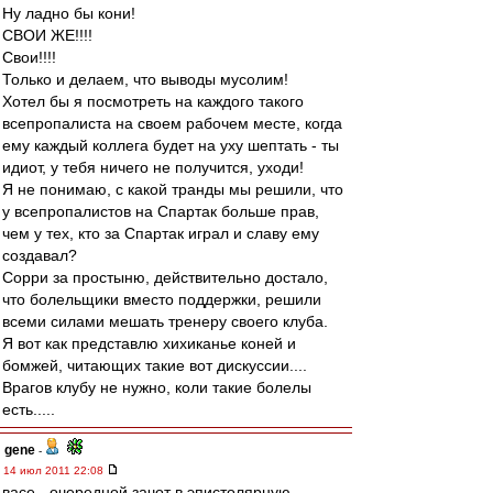
Ну ладно бы кони!
СВОИ ЖЕ!!!!
Свои!!!!
Только и делаем, что выводы мусолим!
Хотел бы я посмотреть на каждого такого
всепропалиста на своем рабочем месте, когда
ему каждый коллега будет на уху шептать - ты
идиот, у тебя ничего не получится, уходи!
Я не понимаю, с какой транды мы решили, что
у всепропалистов на Спартак больше прав,
чем у тех, кто за Спартак играл и славу ему
создавал?
Сорри за простыню, действительно достало,
что болельщики вместо поддержки, решили
всеми силами мешать тренеру своего клуба.
Я вот как представлю хихиканье коней и
бомжей, читающих такие вот дискуссии....
Врагов клубу не нужно, коли такие болелы
есть.....
gene
-
14 июл 2011 22:08
васе - очередной зачот в эпистолярную