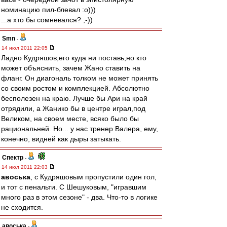
номинацию пил-блевал :о)))
...а хто бы сомневался? ;-))
Smn
-
14 июл 2011 22:05
Ладно Кудряшов,его куда ни поставь,но кто
может объяснить, зачем Жано ставить на
фланг. Он диагональ толком не может принять
со своим ростом и комплекцией. Абсолютно
бесполезен на краю. Лучше бы Ари на край
отрядили, а Жанико бы в центре играл,под
Великом, на своем месте, всяко было бы
рациональней. Но... у нас тренер Валера, ему,
конечно, видней как дыры затыкать.
Спектр
-
14 июл 2011 22:03
авоська
, c Кудряшовым пропустили один гол,
и тот с пенальти. С Шешуковым, "игравшим
много раз в этом сезоне" - два. Что-то в логике
не сходится.
авоська
-