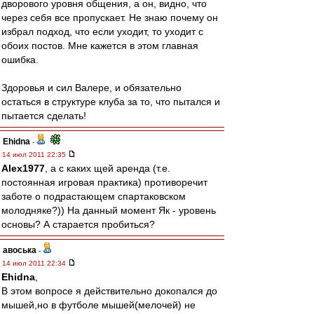
дворового уровня общения, а он, видно, что
через себя все пропускает. Не знаю почему он
избрал подход, что если уходит, то уходит с
обоих постов. Мне кажется в этом главная
ошибка.
Здоровья и сил Валере, и обязательно
остаться в структуре клуба за то, что пытался и
пытается сделать!
Ehidna
-
14 июл 2011 22:35
Alex1977
, а с каких щей аренда (т.е.
постоянная игровая практика) противоречит
заботе о подрастающем спартаковском
молодняке?)) На данный момент Як - уровень
основы? А старается пробиться?
авоська
-
14 июл 2011 22:34
Ehidna
,
В этом вопросе я действительно докопался до
мышей,но в футболе мышей(мелочей) не