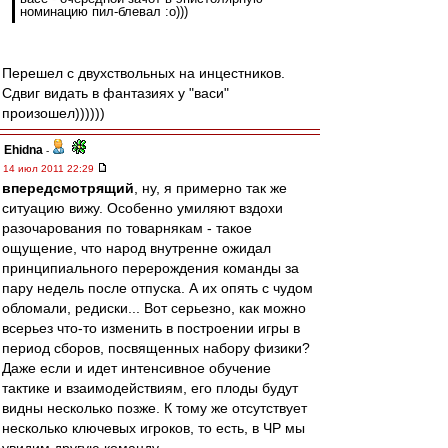
номинацию пил-блевал :о)))
Перешел с двухствольных на инцестников.
Сдвиг видать в фантазиях у "васи"
произошел))))))
Ehidna
-
14 июл 2011 22:29
впередсмотрящий
, ну, я примерно так же
ситуацию вижу. Особенно умиляют вздохи
разочарования по товарнякам - такое
ощущение, что народ внутренне ожидал
принципиального перерождения команды за
пару недель после отпуска. А их опять с чудом
обломали, редиски... Вот серьезно, как можно
всерьез что-то изменить в построении игры в
период сборов, посвященных набору физики?
Даже если и идет интенсивное обучение
тактике и взаимодействиям, его плоды будут
видны несколько позже. К тому же отсутствует
несколько ключевых игроков, то есть, в ЧР мы