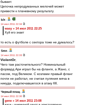
бывает.
Цепочка непродуманных мелочей может
привести к плачевному результату.
Ых
-
14 июл 2011 22:34
wasy » 14 июл 2011 22:25
Хуй его знает
то есть о футболе с сектора тоже не думалось?
Smn
-
14 июл 2011 22:33
ViolentOr
,
Чего там расточительного? Номинальный
форвард Ари играл бы на фланге, а Жано, с
пасом, под Великом. С козлами правый фланг
почти не работал, не считая пуляния мяча в
никуда, подключавшегося в атаку КК.
Черный плащ
-
14 июл 2011 22:30
gene » 14 июл 2011 23:08
васе - очередной зачот в эпистолярную