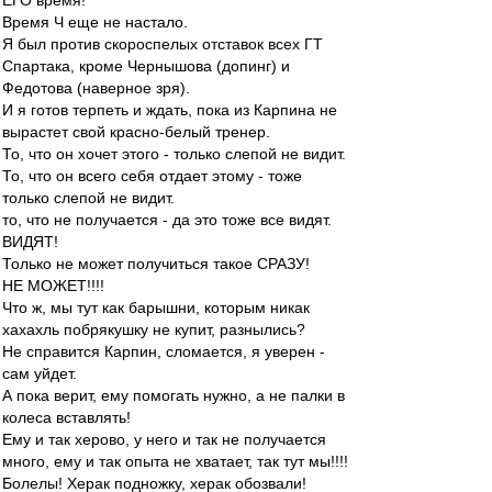
ЕГО время!
Время Ч еще не настало.
Я был против скороспелых отставок всех ГТ
Спартака, кроме Чернышова (допинг) и
Федотова (наверное зря).
И я готов терпеть и ждать, пока из Карпина не
вырастет свой красно-белый тренер.
То, что он хочет этого - только слепой не видит.
То, что он всего себя отдает этому - тоже
только слепой не видит.
то, что не получается - да это тоже все видят.
ВИДЯТ!
Только не может получиться такое СРАЗУ!
НЕ МОЖЕТ!!!!
Что ж, мы тут как барышни, которым никак
хахахль побрякушку не купит, разнылись?
Не справится Карпин, сломается, я уверен -
сам уйдет.
А пока верит, ему помогать нужно, а не палки в
колеса вставлять!
Ему и так херово, у него и так не получается
много, ему и так опыта не хватает, так тут мы!!!!
Болелы! Херак подножку, херак обозвали!