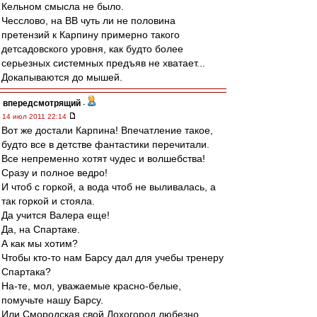
Кельном смысла не было.
Чесслово, на ВВ чуть ли не половина
претензий к Карпину примерно такого
детсадовского уровня, как будто более
серьезных системных предъяв не хватает...
Докапываются до мышей.
впередсмотрящий
-
14 июл 2011 22:14
Вот же достали Карпина! Впечатление такое,
будто все в детстве фантастики перечитали.
Все непременно хотят чудес и волшебства!
Сразу и полное ведро!
И чтоб с горкой, а вода чтоб не выливалась, а
так горкой и стояла.
Да учится Валера еще!
Да, на Спартаке.
А как мы хотим?
Чтобы кто-то нам Барсу дал для учебы тренеру
Спартака?
На-те, мол, уважаемые красно-белые,
помучьте нашу Барсу.
Или Смородская свой Лохогород любезно