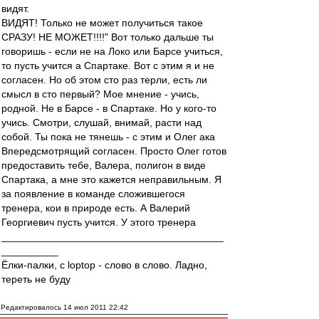
видят.
ВИДЯТ! Только не может получиться такое
СРАЗУ! НЕ МОЖЕТ!!!!" Вот только дальше ты
говоришь - если не на Локо или Барсе учиться,
то пусть учится а Спартаке. Вот с этим я и не
согласен. Но об этом сто раз терли, есть ли
смысл в сто первый? Мое мнение - учись,
родной. Не в Барсе - в Спартаке. Но у кого-то
учись. Смотри, слушай, внимай, расти над
собой. Ты пока не тянешь - с этим и Олег ака
Впередсмотрящий согласен. Просто Олег готов
предоставить тебе, Валера, полигон в виде
Спартака, а мне это кажется неправильным. Я
за появление в команде сложившегося
тренера, кои в природе есть. А Валерий
Георгиевич пусть учится. У этого тренера
_______________________________________
__________
Ёлки-палки, с loptop - слово в слово. Ладно,
тереть не буду
Редактировалось 14 июл 2011 22:42