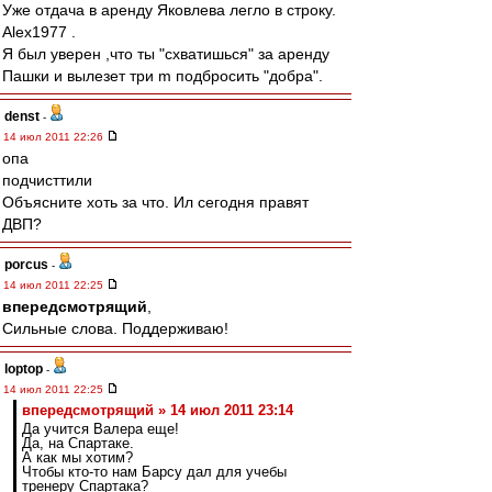
Уже отдача в аренду Яковлева легло в строку.
Alex1977 .
Я был уверен ,что ты "схватишься" за аренду
Пашки и вылезет три m подбросить "добра".
denst
-
14 июл 2011 22:26
опа
подчисттили
Объясните хоть за что. Ил сегодня правят
ДВП?
porcus
-
14 июл 2011 22:25
впередсмотрящий
,
Сильные слова. Поддерживаю!
loptop
-
14 июл 2011 22:25
впередсмотрящий » 14 июл 2011 23:14
Да учится Валера еще!
Да, на Спартаке.
А как мы хотим?
Чтобы кто-то нам Барсу дал для учебы
тренеру Спартака?