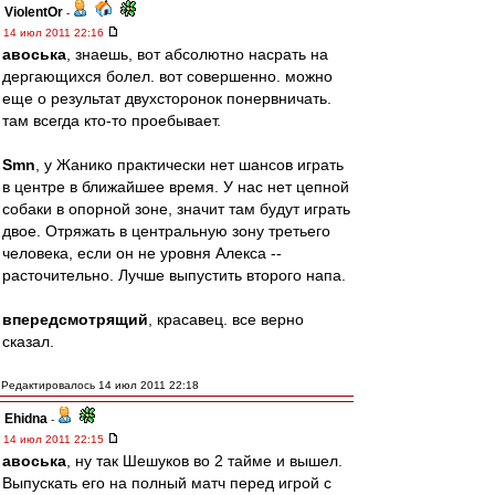
ViolentOr
-
14 июл 2011 22:16
авоська
, знаешь, вот абсолютно насрать на
дергающихся болел. вот совершенно. можно
еще о результат двухсторонок понервничать.
там всегда кто-то проебывает.
Smn
, у Жанико практически нет шансов играть
в центре в ближайшее время. У нас нет цепной
собаки в опорной зоне, значит там будут играть
двое. Отряжать в центральную зону третьего
человека, если он не уровня Алекса --
расточительно. Лучше выпустить второго напа.
впередсмотрящий
, красавец. все верно
сказал.
Редактировалось 14 июл 2011 22:18
Ehidna
-
14 июл 2011 22:15
авоська
, ну так Шешуков во 2 тайме и вышел.
Выпускать его на полный матч перед игрой с