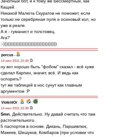
Зачотный бот, и к тому же Бессмертный, как
Кащей.
Никакой Малюта Скуратов не поможет, если
только не серебряная пуля и осиновый кол, но
уже в реале.
А я - гуманист и толстовец.
Ага?
:-)))))))))))))))))))))))))))))))))))
porcus
-
14 июл 2011 22:40
ну вот хорошо быть "фобом" сказал - всё хуже
сделал Карпин, значит, всё. И ведь как
оспорить?
тут же таблицей в нос сунут как главным
аргументом :P
ViolentOr
-
14 июл 2011 22:39
Smn
, Действительно. Ну давай считать что там
расточительного.
5 паспортов в основе. Дикань, Паршивлюк,
Макеев, Шешуков, Комбаров (при условии что