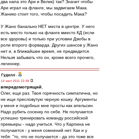
два напа это Ари и Велик) так? Значит чтобы
Ари играл на фланге, мы задвигаем Мака.
Жанико стоит того, чтобы посадить Мака?
У Жано банально НЕТ места в центре. У него
есть место только на фланге вместо КД (если
все здоровы) и только при условии Дзюбы в
роли второго форварда. Других шансов у Жано
нет и, в ближайшее время, не предвидится.
Нельзя забывать что он, кроме всего прочего,
легионер.
Гуделл
-
14 июл 2011 22:38
впередсмотрящий
,
Олег, еще раз. Твоя горячность симпатична, но
не ищи пресловутую черную кошку. Аргументы
у меня и подобных мне просты как апельсин.
Надо рубить сосенку по себе. Не получается
успешно тренировать команду российской
премьеры - надо учиться. Что у Карпина не
получается - у меня сомнений нет. Как и у
тебя: "то, что не получается - да это тоже все