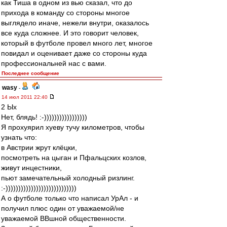
как Тиша в одном из вью сказал, что до
прихода в команду со стороны многое
выглядело иначе, нежели внутри, оказалось
все куда сложнее. И это говорит человек,
который в футболе провел много лет, многое
повидал и оценивает даже со стороны куда
профессиональней нас с вами.
Последнее сообщение
wasy
-
14 июл 2011 22:40
2 Ых
Нет, блядь! :-)))))))))))))))))
Я прохуярил хуеву тучу километров, чтобы
узнать что:
в Австрии жрут клёцки,
посмотреть на цыган и Пфальцских козлов,
живут инцестники,
пьют замечательный холодный ризлинг.
:-))))))))))))))))))))))))))))
А о футболе только что написал УрАл - и
получил плюс один от уважаемой/не
уважаемой ВВшной общественности.