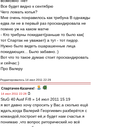
возможно -нет
Все будет видно к сентябрю
Чего ломать копья?
Мне очень понравилось как трибуна B однажды
едва ли не в первый раз проскандировала не
помню уж на каком матче
- Кто трибуны покидает(раньше то было как(
тот Спартак не уважает) а тут - тот пидор.
Нужно было видеть ошарашенные лица
покидающих... Было забавно.:)
Вот что то такое думаю стоит проскандировать
и сейчас:)
Про Валеру
Редактировалось 14 июл 2011 22:29
Спартачек-Казачек!
-
14 июл 2011 22:28
StuG 40 Ausf F/8 » 14 июл 2011 15:19
я вот давно хочу спросить у Вас.а сколько ещё
ждать,когда Валерий Георгиевич разберётся с
командой,построит её,и будет нам счастье.я
понимаю ,что вопрос риторический.но всё