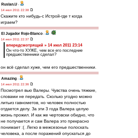
Ruslan.U
-
14 июл 2011 22:38
Скажите кто нибудь-с Истрой-где т когда
играем?
El Jugador Rojo-Blanco
-
14 июл 2011 22:37
впередсмотрящий » 14 июл 2011 23:14
Он что-то ХУЖЕ, чем все его последние
предшественники сделал?
он всё сделал хуже, чем его предшественники.
Amazing
-
14 июл 2011 22:36
Посмотрел вью Валеры. Чувства очень тяжкие,
словами не передать. Сколько угодно можно
литьиз гавнометов, но человек полностью
отдается делу. За эти 3 года Валера целую
жизнь прожил. И как же чертовски обидно, что
не получается и сам Валера это прекрасно
понимает :(. Легко в межсезонье полоскать
человека, а после поражений опускаться до