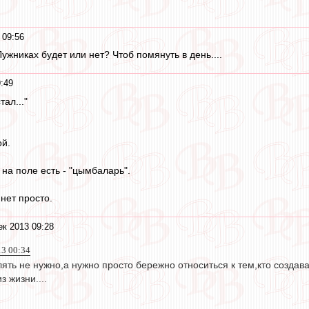
 09:56
Лужниках будет или нет? Чтоб помянуть в день....
:49
тал..."
ой.
на поле есть - "цымбаларь".
 нет просто.
ек 2013 09:28
13 00:34
ять не нужно,а нужно просто бережно относиться к тем,кто созда
з жизни....