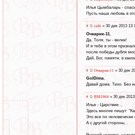
Илья Цымбаларь - спасиб
Пусть наша любовь в эт
#
cafir
» 30 дек 2013 13:
Очкарик-11
,
Да, Толя, ты - велик!
И я тебе в этом призна
после победы дубля мос
Дай, Бог, памяти, в како
#
Очкарик-11
» 30 дек 2
GolDima
,
Давай дома. Тихо. Без и
#
BM1964
» 30 дек 2013
Илье - Царствие...
Здесь многие пишут: "Как
Это все по человечески 
А с другой стороны...
Русский человек, надел