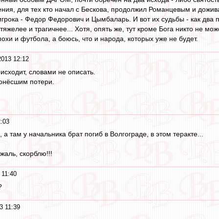
ния, для тех кто начал с Бескова, продолжил Романцевым и дожив
грока - Федор Федорович и Цымбаларь. И вот их судьбы - как два полю
тяжелее и трагичнее... Хотя, опять же, тут кроме Бога никто не може
хи и футбола, а боюсь, что и народа, которых уже не будет.
2013 12:12
оисходит, словами не описать.
онёсшим потери.
:03
 а там у начальника брат погиб в Волгограде, в этом теракте...
аль, скорблю!!!
 11:40
?
3 11:39