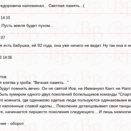
едоровича напоминал... Светлая память...(
 14:10
..Пусть земля будет пухом...
:07
 есть бабушка, ей 92 года, она уже ничего не видит. Ну так она и н
3 14:06
тов.
клятва у гроба: "Вечная память..."
будут помнить вечно. Он не святой Иов, не Иммануил Кант, не Напо
быть кумиром одного-двух поколений болельщиков команды "Спарт
то комната, где одинаково одетые люди пользуются одинаковыми ве
 напоенные славой идолы... Поколение дотанцовывает свои танцы,
ате, начинается пиршесто поколения следующего... И лишь немног
ие - оборот.