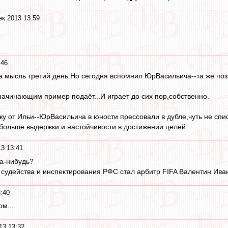
ек 2013 13:59
:46
та мысль третий день.Но сегодня вспомнил ЮрВасильича--та же поз
 начинающим пример подаёт...И играет до сих пор,собственно.
жу от Ильи--ЮрВасильича в юности прессовали в дубле,чуть не спис
больше выдержки и настойчивости в достижении целей.
13 13:41
да-нибудь?
 судейства и инспектирования РФС стал арбитр FIFA Валентин Ива
:40
м...
13 13:32