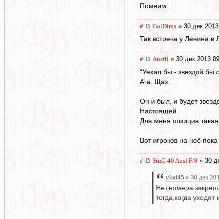
Помним.
#
GolDima
» 30 дек 2013
Так встреча у Ленина в 
#
Ansfil
» 30 дек 2013 09
"Уехал бы - звездой бы с
Ага. Щаз.
Он и был, и будет звезд
Настоящей.
Для меня позиция такая 
Вот игроков на неё пока
#
StuG 40 Ausf F/8
» 30 д
vlad45 » 30 дек 20
Нет,номера закрепл
тогда,когда уходят и