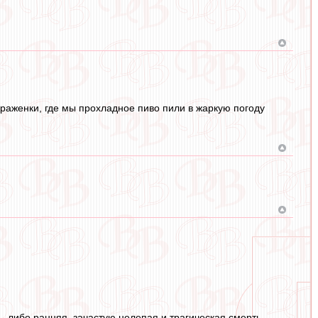
браженки, где мы прохладное пиво пили в жаркую погоду
, либо ранняя, зачастую нелепая и трагическая смерть.