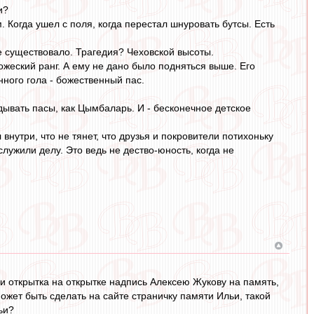
и?
Когда ушел с поля, когда перестал шнуровать бутсы. Есть
е существовало. Трагедия? Чеховской высоты.
ожеский ранг. А ему не дано было подняться выше. Его
нного гола - божественный пас.
дывать пасы, как Цымбаларь. И - бесконечное детское
внутри, что не тянет, что друзья и покровители потихоньку
служили делу. Это ведь не дество-юность, когда не
 и открытка на открытке надпись Алексею Жукову на память,
жет быть сделать на сайте страничку памяти Ильи, такой
ьи?