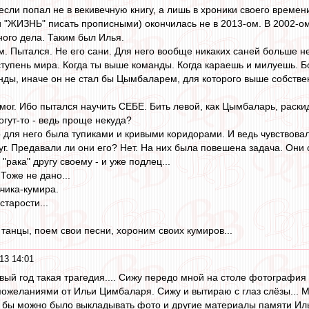
если попал не в векивечную книгу, а лишь в хроники своего времен
"ЖИЗНЬ" писать прописными) окончилась не в 2013-ом. В 2002-ом. 
ого дела. Таким был Илья.
м. Пытался. Не его сани. Для него вообще никаких саней больше н
 ступень мира. Когда ты выше команды. Когда караешь и милуешь. Б
анды, иначе он не стал бы Цымбаларем, для которого выше собстве
 мог. Ибо пытался научить СЕБЕ. Бить левой, как Цымбаларь, раски
огут-то - ведь проще некуда?
 для него была тупиками и кривыми коридорами. И ведь чувствовал 
уг. Предавали ли они его? Нет. На них была повешена задача. Они 
"рака" другу своему - и уже подлец...
 Тоже не дано...
чика-кумира.
старости...
танцы, поем свои песни, хороним своих кумиров...
13 14:01
овый год такая трагедия.... Сижу передо мной на столе фотография
ожеланиями от Ильи Цимбаларя. Сижу и вытираю с глаз слёзы... Мо
а бы можно было выкладывать фото и другие материалы памяти Ил