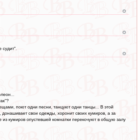
е судит".
леон...
ак"?
щами, поют одни песни, танцуют одни танцы... В этой
 донашивает свои одежды, хоронит своих кумиров, а за
ие из кумиров опустевшей комнатки перекочуют в общую залу