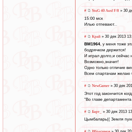
#
StuG 40 Ausf F/8
» 30 д
15:00 мск
Илью отпевают...
#
Край
» 30 дек 2013 13
BM1964
, у меня тоже э
бодрячком держится!
И играл долго,и сейчас
Возможно,значит!
Одно только отличие ви
Всем спартачам желаю 
#
NewGamer
» 30 дек 20
Этот год закончится ког
"Во главе департамента
#
Барт_
» 30 дек 2013 13
Цымбаларь(( Земля пухо
#
Ибрагимов
» 30 дек 20