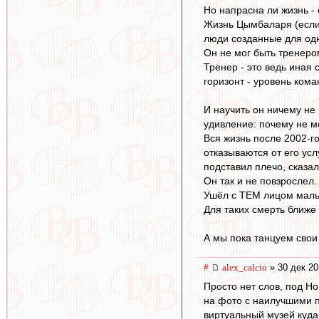
Но напрасна ли жизнь - 
Жизнь Цымбаларя (если 
люди созданные для одн
Он не мог быть тренеро
Тренер - это ведь иная
горизонт - уровень ком
И научить он ничему не
удивление: почему не м
Вся жизнь после 2002-го
отказываются от его усл
подставил плечо, сказал 
Он так и не повзрослел.
Ушёл с ТЕМ лицом маль
Для таких смерть ближе 
А мы пока танцуем свои 
#
alex_calcio
» 30 дек 20
Просто нет слов, под Н
на фото с наилучшими п
виртуальный музей куд