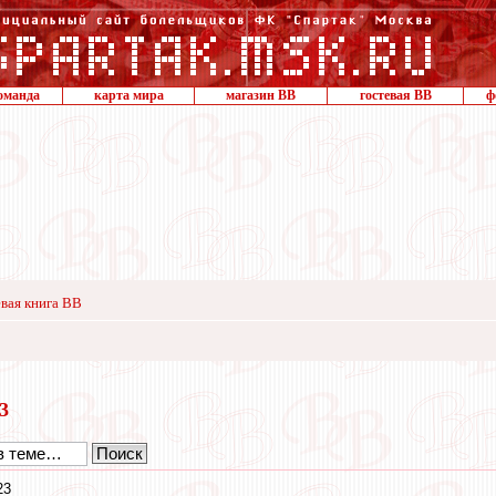
оманда
карта мира
магазин ВВ
гостевая ВВ
ф
вая книга ВВ
13
23