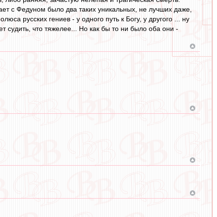
ает с Федуном было два таких уникальных, не лучших даже,
са русских гениев - у одного путь к Богу, у другого ... ну
т судить, что тяжелее... Но как бы то ни было оба они -