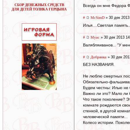
СБОР ДЕНЕЖНЫХ СРЕДСТВ
Всегда он мне Федора Ф
ДЛЯ ДЕТЕЙ ТОЛИКА ГЕРЦЫНА
#
McSimD
» 30 дек 2013
Илья....Светлая память.
#
Myac
» 30 дек 2013 14
Валябляиванов... "У меня
#
Добрянка
» 30 дек 201
БЕЗ НАЗВАНИЯ.
Не люблю смертных пос
Обязательно-фальшивая 
Будем честны: Илью не 
Важно ли это? Мало ли 
Что такое поколение? Э
комнате рождаются свои
стенкой, в другой комн
человеческой памяти...
Колесо истории. Поколен