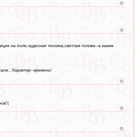
иция на поле,чудесная техника,светлая голова--а каким
али...Характер--кремень!
нов"(