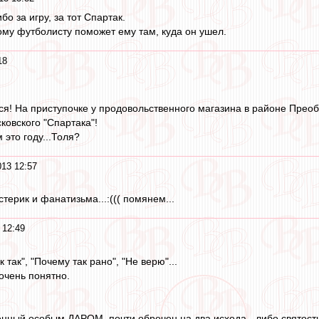
о за игру, за тот Спартак.
ому футболисту поможет ему там, куда он ушел.
18
лся! На приступочке у продовольственного магазина в районе Прео
ковского "Спартака"!
м это году...Толя?
013 12:57
стерик и фанатизьма...:((( помянем...
 12:49
 так", "Почему так рано", "Не верю"...
очень понятно.
енный особым ДАРОМ, почти обречен на два исхода - либо святость