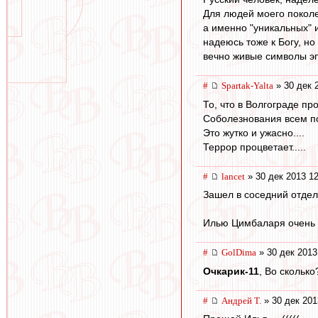
Для людей моего поколе
а именно "уникальных" и
надеюсь тоже к Богу, но 
вечно живые символы эпо
#
Spartak-Yalta
» 30 дек 
То, что в Волгограде пр
Соболезнования всем п
Это жутко и ужасно....
Террор процветает.....
#
lancet
» 30 дек 2013 12
Зашел в соседний отдел,
Илью Цимбаларя очень ж
#
GolDima
» 30 дек 2013
Очкарик-11
, Во сколько
#
Андрей Т.
» 30 дек 201