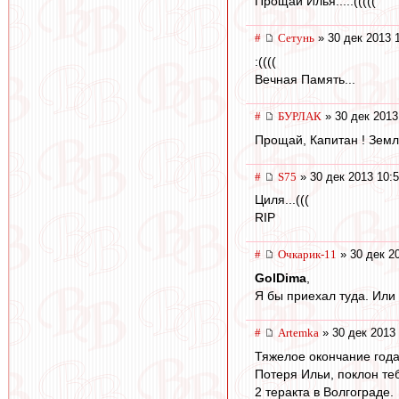
Прощай Илья.....(((((
#
Сетунь
» 30 дек 2013 
:((((
Вечная Память...
#
БУРЛАК
» 30 дек 2013
Прощай, Капитан ! Земл
#
S75
» 30 дек 2013 10:
Циля...(((
RIP
#
Очкарик-11
» 30 дек 2
GolDima
,
Я бы приехал туда. Или 
#
Artemka
» 30 дек 2013 
Тяжелое окончание года.
Потеря Ильи, поклон те
2 теракта в Волгограде.