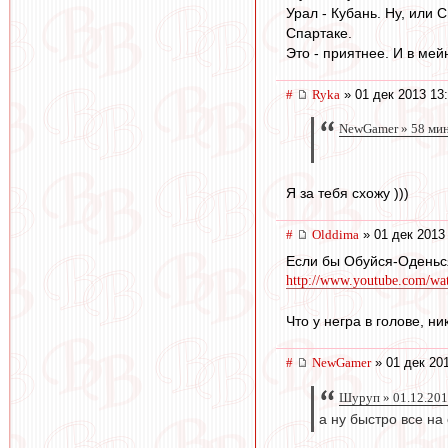
Урал - Кубань. Ну, или 
Спартаке.
Это - приятнее. И в мей
#
Ryka
» 01 дек 2013 13
NewGamer » 58 мин
Я за тебя схожу )))
#
Olddima
» 01 дек 2013
Если бы Обуйся-Оденься
http://www.youtube.com/
Что у негра в голове, ни
#
NewGamer
» 01 дек 20
Шуруп » 01.12.201
а ну быстро все на