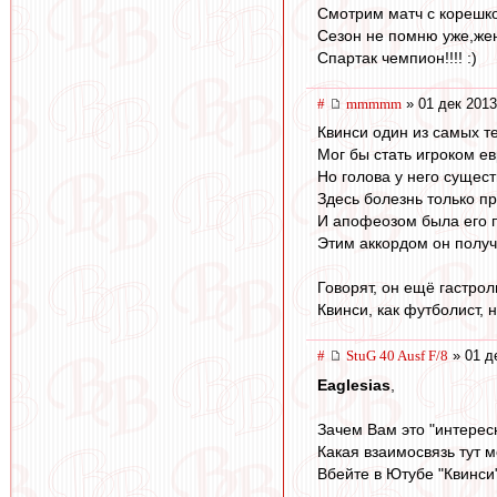
Смотрим матч с корешком
Сезон не помню уже,жен
Спартак чемпион!!!! :)
#
mmmmm
» 01 дек 2013
Квинси один из самых т
Мог бы стать игроком е
Но голова у него сущест
Здесь болезнь только п
И апофеозом была его п
Этим аккордом он получ
Говорят, он ещё гастрол
Квинси, как футболист, 
#
StuG 40 Ausf F/8
» 01 д
Eaglesias
,
Зачем Вам это "интерес
Какая взаимосвязь тут 
Вбейте в Ютубе "Квинси"