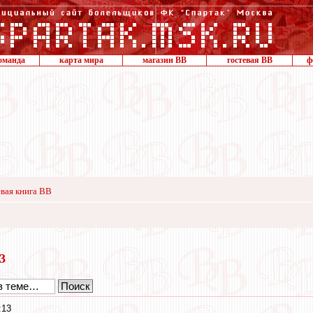
оманда
карта мира
магазин ВВ
гостевая ВВ
ф
вая книга ВВ
13
:13