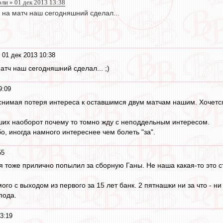
ли » 01 дек 2013 13:38
 на матч наш сегодняшний сделал...
 01 дек 2013 10:38
атч наш сегодняшний сделал... ;)
9:09
снимая потеря интереса к оставшимся двум матчам нашим. Хочется
ших наоборот почему то томно жду с неподдельным интересом.
бо, иногда намного интереснее чем болеть "за".
55
тоже прилично попылил за сборную Ганы. Не наша какая-то это ст
го с выходом из первого за 15 лет банк. 2 пятнашки ни за что - н
пода.
3:19