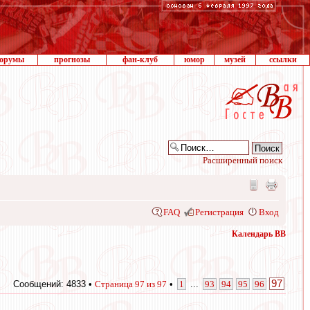
орумы
прогнозы
фан-клуб
юмор
музей
ссылки
Расширенный поиск
FAQ
Регистрация
Вход
Календарь ВВ
97
Сообщений: 4833 •
Страница
97
из
97
•
1
...
93
94
95
96