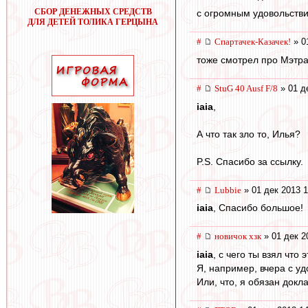
СБОР ДЕНЕЖНЫХ СРЕДСТВ
с огромным удовольстви
ДЛЯ ДЕТЕЙ ТОЛИКА ГЕРЦЫНА
#
Спартачек-Казачек!
» 0
тоже смотрел про Мэтра
#
StuG 40 Ausf F/8
» 01 д
iaia
,
А что так зло то, Илья?
P.S. Спасибо за ссылку.
#
Lubbie
» 01 дек 2013 1
iaia
, Спасибо большое!
#
новичок хзк
» 01 дек 2
iaia
, с чего ты взял что
Я, например, вчера с у
Или, что, я обязан докл