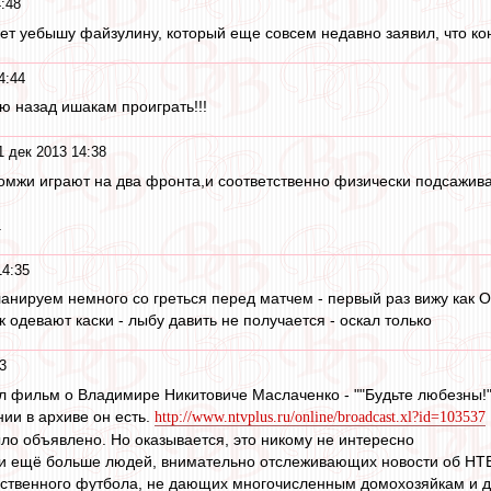
:48
т уебышу файзулину, который еще совсем недавно заявил, что кон
4:44
ю назад ишакам проиграть!!!
1 дек 2013 14:38
и бомжи играют на два фронта,и соответственно физически подсажив
.
14:35
анируем немного со греться перед матчем - первый раз вижу как 
к одевают каски - лыбу давить не получается - оскал только
3
 фильм о Владимире Никитовиче Маслаченко - ""Будьте любезны!"
ии в архиве он есть.
http://www.ntvplus.ru/online/broadcast.xl?id=103537
ыло объявлено. Но оказывается, это никому не интересно
и ещё больше людей, внимательно отслеживающих новости об НТВ
чественного футбола, не дающих многочисленным домохозяйкам и