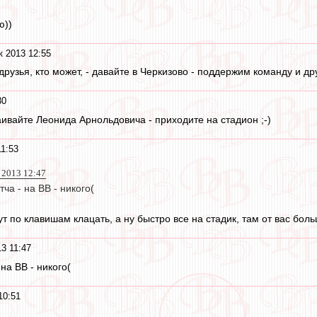
ю))
к 2013 12:55
друзья, кто может, - давайте в Черкизово - поддержим команду и дру
30
аивайте Леонида Арнольдовича - приходите на стадион ;-)
11:53
 2013 12:47
тча - на ВВ - никого(
ут по клавишам клацать, а ну быстро все на стадик, там от вас бол
3 11:47
 на ВВ - никого(
10:51