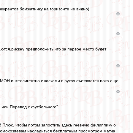
курентов бомжатнику на горизонте не видно)
аются,рискну предположить,что за первое место будет
ОМОН интеллигентно с касками в руках съезжается пока еще
 или Перевод с футбольного".
 Плюс, чтобы потом запостить здесь гневную филиппику о
 домохозяевам насладиться бесплатным просмотром матча