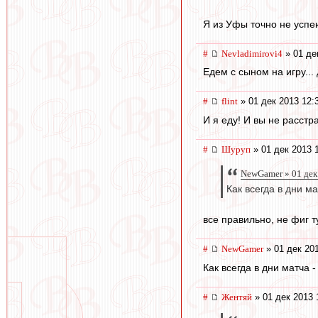
Я из Уфы точно не успе
#
Nevladimirovi4
» 01 де
Едем с сыном на игру... 
#
flint
» 01 дек 2013 12:
И я еду! И вы не расстр
#
Шуруп
» 01 дек 2013 
NewGamer » 01 дек
Как всегда в дни ма
все правильно, не фиг т
#
NewGamer
» 01 дек 201
Как всегда в дни матча -
#
Жентяй
» 01 дек 2013 