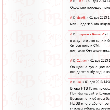
#
FTOR
» 01 дек 2013 14
Отдельно передаю приве
#
alex68
» 01 дек 2013 1
мля, надо ж было недел
#
Спартачек-Казачек!
» 0
в виду того ,что кони 
биться локо и СМ.
вот такая бля аналитика
#
Guliver
» 01 дек 2013 
Оо щас на Кузнецком пл
все давят лыбу видно ка
#
iaia
» 01 дек 2013 14:3
Вчера НТВ Плюс показал
Причём на сайте Компан
Бесплатно, и об этом б
На ВВ много абонентов 
гнусных губителях оте