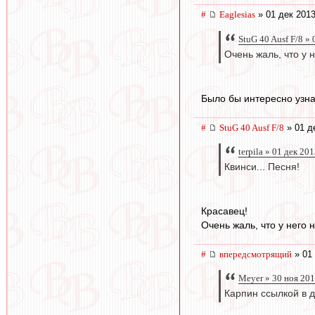
#
Eaglesias
» 01 дек 2013
StuG 40 Ausf F/8 »
Очень жаль, что у 
Было бы интересно узнат
#
StuG 40 Ausf F/8
» 01 д
terpila » 01 дек 20
Квинси... Песня!
Красавец!
Очень жаль, что у него 
#
впередсмотрящий
» 01 
Meyer » 30 ноя 201
Карпин ссылкой в д