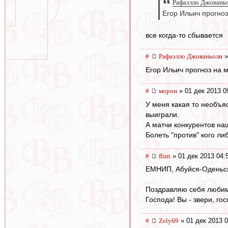
Рафаэлло Джованьо
Егор Ильич прогноз
все когда-то сбывается
#
Рафаэлло Джованьоли
»
Егор Ильич прогноз на м
#
морон
» 01 дек 2013 0
У меня какая то необъя
выиграли.
А матчи конкурентов на
Болеть "против" кого ли
#
flint
» 01 дек 2013 04:
ЕМНИП, Абуйся-Оденься 
Поздравляю себя любимо
Господа! Вы - звери, гос
#
Zely69
» 01 дек 2013 0