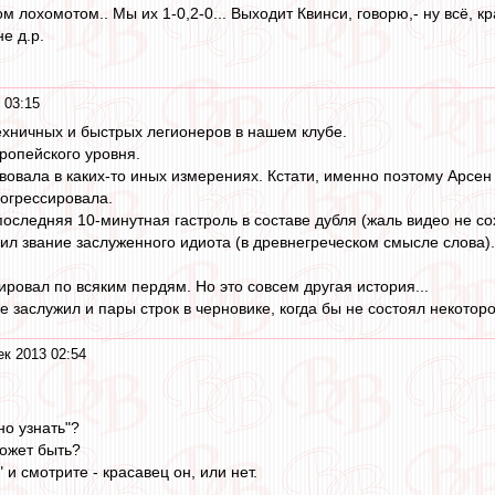
 лохомотом.. Мы их 1-0,2-0... Выходит Квинси, говорю,- ну всё, к
е д.р.
 03:15
ехничных и быстрых легионеров в нашем клубе.
вропейского уровня.
вовала в каких-то иных измерениях. Кстати, именно поэтому Арсен
рогрессировала.
оследняя 10-минутная гастроль в составе дубля (жаль видео не со
ил звание заслуженного идиота (в древнегреческом смысле слова).
ировал по всяким пердям. Но это совсем другая история...
не заслужил и пары строк в черновике, когда бы не состоял некотор
ек 2013 02:54
но узнать"?
может быть?
 и смотрите - красавец он, или нет.