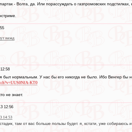
Спартак - Волга, да. Или порассуждать о газпромовских подстилка
нстриме.
:55
ут назад
 12:58
 был нормальным. У нас бы его никогда не было. Ибо Венгер бы н
watch?v=UUS0NfA-KT0
кто не знает.
13 12:56
3 14:53
 стадик, там от вас больше пользы будет. я, кстати, уже собираюсь 