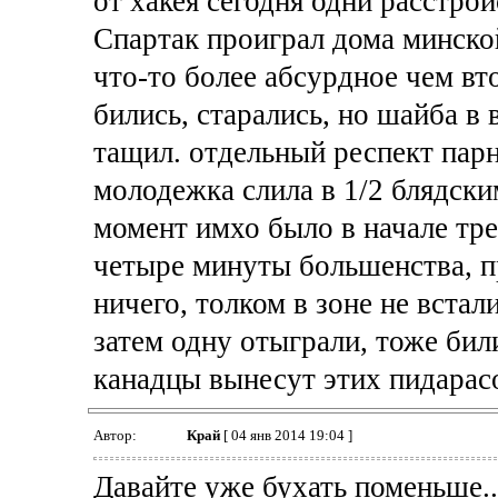
от хакея сегодня одни расстрой
Спартак проиграл дома минско
что-то более абсурдное чем вт
бились, старались, но шайба в
тащил. отдельный респект пар
молодежка слила в 1/2 блядски
момент имхо было в начале тре
четыре минуты большенства, пр
ничего, толком в зоне не встал
затем одну отыграли, тоже били
канадцы вынесут этих пидарасо
Автор:
Край
[ 04 янв 2014 19:04 ]
Давайте уже бухать поменьше.