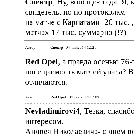
Спектр
, Ну, вообще-то да. Я,
свидетель, но по протоколам-
на матче с Карпатами- 26 тыс. 
матчах 17 тыс. суммарно (!?)
Автор:
Спектр
[ 04 янв 2014 12:21 ]
Red Opel
, а правда осенью 76
посещаемость матчей упала? В
отличаются.
Автор:
Red Opel
[ 04 янв 2014 12:09 ]
Nevladimirovi4
, Тезка, спасиб
интересом.
Андрея Николаевича- с днем р