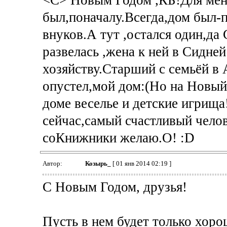
<C> Новым Годом ,КБ!Для мен
был,поначалу.Всегда,дом был-
внуков.А тут ,остался один,да
развелась ,жена к ней в Сидне
хозяйству.Старший с семьёй в 
опустел,мой дом:(Но на Новый 
доме веселье и детские игрища!
сейчас,самый счастливый челов
соКнижники желаю.О! :D
Автор:
Козырь_
[ 01 янв 2014 02:19 ]
С Новым Годом, друзья!
Пусть в нем будет только хоро