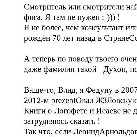
Смотритель или смотрители най
фига. Я там не нужен :-))) !
Я не более, чем консультант ил
рождён 70 лет назад в СтранеСов
А теперь по поводу твоего очен
даже фамилии такой - Духон, под
Ваще-то, Влад, я Федуну в 200
2012-м prezentОвал ЖЗЛовскую 
Книги о Логофете и Исаеве не 
затрудняюсь сказать !
Так что, если ЛеонидАрнольдов