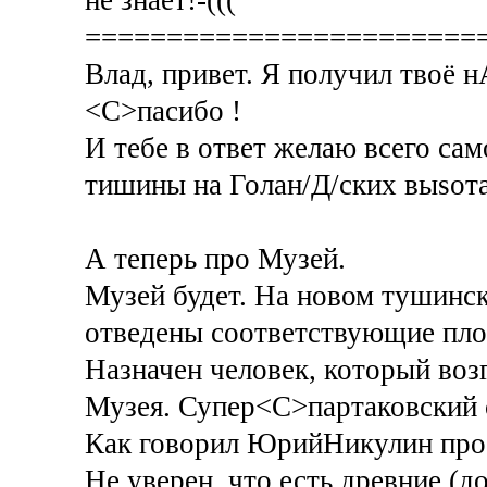
========================
Влад, привет. Я получил твоё 
<C>пасибо !
И тебе в ответ желаю всего сам
тишины на Голан/Д/ских выsотах
А теперь про Музей.
Музей будет. На новом тушинс
отведены соответствующие пл
Назначен человек, который воз
Музея. Супер<C>партаковский 
Как говорил ЮрийНикулин про М
Не уверен, что есть древние (д