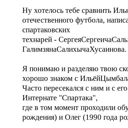
Ну хотелось тебе сравнить Ил
отечественного футбола, напис
спартаковских
технарей - СергеяСергеичаСаль
ГалимзянаСалихычаХусаинова.
Я понимаю и разделяю твою ско
хорошо знаком с ИльёйЦымбал
Часто пересекался с ним и с ег
Интернате "Спартака",
где в том момент проходили об
рождения) и Олег (1990 года ро