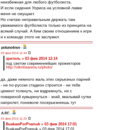
неизбежная для любого футболиста.
И если сидения Уориса на условной лавке
меня не смущает.
Но считаю неправильным держать там
уважаемого футболиста только из принципа на
всякий случай. А Ким своим отношением к игре
и к команде этого не заслужил.
poluno4nov
-
03 фев 2014 11:44
зpитель » 03 фев 2014 12:14
под светом современнейших прожекторов
http://otkritiearena.ru/photo/
да, даже немного жаль этих серьезных парней
- не по-русски стадион строится - ни тебе
цемент толкнуть, ни вздремнуть, ни с
поварихой кувыркнуться - знай, вкалывай сутки
напролет, поневоле посерьезнеешь тут
А.Р.Г.
-
03 фев 2014 11:20
BuakawPorPramuk » 03 фев 2014 17:01
BuakawPorPramuk » 03 фев 2014 17:01