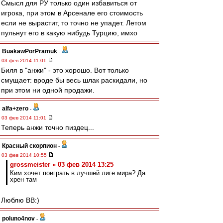
Смысл для РУ только один избавиться от
игрока, при этом в Арсенале его стоимость
если не вырастит, то точно не упадет. Летом
пульнут его в какую нибудь Турцию, имхо
BuakawPorPramuk
-
03 фев 2014 11:01
Биля в "анжи" - это хорошо. Вот только
смущает: вроде бы весь шлак раскидали, но
при этом ни одной продажи.
alfa+zero
-
03 фев 2014 11:01
Теперь анжи точно пиздец...
Красный скорпион
-
03 фев 2014 10:55
grossmeister » 03 фев 2014 13:25
Ким хочет поиграть в лучшей лиге мира? Да
хрен там
Люблю ВВ:)
poluno4nov
-