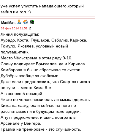
уже успел упустить нападающего,который
забил им гол. :)
MadMat
-
03 фев 2014 11:51
Линия полузащиты:
Хурадо, Коста, Глушаков, Озбилиз, Кариока,
Ромуло, Яковлев, условный новый
полузащитник.
Место Чёльстрема в этом ряду 9-10.
Спину подпирает Брызгалов, да и Кирилла
Комбарова я бы не сбрасывал со счетов.
Дублёры вообще за скобками.
Даже если предположить, что Спартак никого
не купит - место Кима 8-е.
А в основе 5 позиций.
Чисто по человечески есть ли смысл держать
Кима на лавку, если сейчас на него не
рассчитывают и в будущем тоже врядли.
А тут предложение, и шанс поиграть в
Арсенале у Венгера.
Травма на тренировке - это случайность,