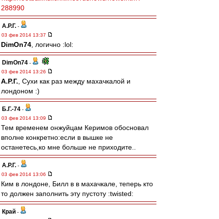
288990
А.Р.Г.
-
03 фев 2014 13:37
DimOn74
, логично :lol:
DimOn74
-
03 фев 2014 13:26
А.Р.Г.
, Сухи как раз между махачкалой и
лондоном :)
Б.Г.-74
-
03 фев 2014 13:09
Тем временем онжуйцам Керимов обосновал
вполне конкретно:если в вышке не
останетесь,ко мне больше не приходите..
А.Р.Г.
-
03 фев 2014 13:06
Ким в лондоне, Билл в в махачкале, теперь кто
то должен заполнить эту пустоту :twisted:
Край
-