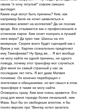
своим "я хочу титулов!" совсем смешно
выглядит.
Какие ещё могут быть причины? Ким, как
например Биля не хочет шевелиться и
негативно влияет на коллектив? Да не похоже
вроде. Все отзываются как о профессионале и
отличном парне. Ким хочет поиграть в лучшей
лиге мира? Да хрен там. Шансы на это
мизерные. Скорее всего будет сценарий как с
Вуком у нас. Карпин сознательно предпочел
ему Тимофеева? Ну бред же.... Я вот вообще
не могу найти ни одной причины, ни одного
повода, почему этот трансфер мог случиться.
Для меня он самый странный у нас за
последние лет пять. Я вот даже Матвея
понимаю. Он конечно переборщил с
эпитетами и обещаниями, но вот смысл в этом
трансфере я также не могу найти.
Оговорюсь сразу. Ким мне очень нравится. Его
уход для меня гораздо более печальней, чем
Мака. Был бы он свободным агентом, я бы
понял версию про "Венгер хотел залатать