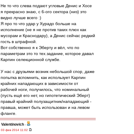
Не то что слева подают угловые Денис и Хосе
я прекрасно знаю, с 6-ого сектора (низ) это
видно лучше всего :)
Я про то что удар у Хурадо больше на
исполнение (не я не против таких плюх как
мусорам и Краснодару), а Денис сейчас редкий
гость в штрафной.
Вот собственно я к Эберту и вёл, что по
параметрам это то тех.задание, которое давал
Карпин селекционной службе.
У нас с друзьями возник небольшой спор, даже
попытка вспомнить, как использует Карпин
крайних нападающих в зависимости от
рабочей ноги, получилось, что номинальный
(пусть ещё его нет, но гипотетический Эберт)
правый крайний полузащитник/нападающий -
правша, может быть использован и на левом
фланге.
Valentinovich
-
03 фев 2014 11:02