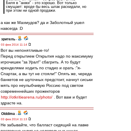
Биля в "анжи" - это хорошо. Вот только
смущает: вроде бы весь шлак раскидали, но
при этом ни одной продажи.
а как же Махмудов? да и Заболотный ушел
навсегда :D
зpитель
-
03 фев 2014 11:14
Вот вы непонятливые-то!
Перед открытием Открытия надо по максимуму
игрочишек "за Урал!" сбагрить. А то будут
кренделями ходить по стадио и орать :"я-
Спартак, а вы тут не стояли!" Опять же, череда
банкетов не шуточных предстоит, начнут сиськи
мять про неулыбчивую Россию под светом
современнейших прожекторов
http://otkritiearena.ru/photo/
. Вот вам и будет
здрасте на.
Olddima
-
03 фев 2014 11:13
Не забывайте, что балласт сидящий на лавке
постоянно нудит на недовольных щщах.