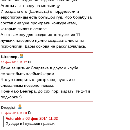
Агенты льют воду на мельницу.
И раздача его (балласта) в пердяевски и
европогранды есть большой гуд. Ибо борьбу за
состав они уже проиграли конкурентам,
которые пылят в основе.
А вот замену для создания толкучки из 11
лучших наверное нужно создавать чиста из
психологии. Дабы основа не расслаблялась.
Штиллер
-
03 фев 2014 11:12
Даже защитник Спартака в другом клубе
сможет быть плеймейкером.
Что уж говорить о центрхаве, пусть и со
сломанным позвоночником.
Понимаю Венгера, до сих пор, видать, те 1-4 в
подкорке :)
Druggist
-
03 фев 2014 11:08
Veterokk » 03 фев 2014 11:32
Хурадо и Глушаков правши.