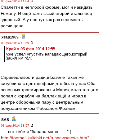
03 фев 2014 14:04
Спалетти в неплохой форме, мог и накидать
Роману. И ещё там лысый второй итальянец
здоровый. А у нас тут как раз ведомость
расчищена.
Увар1969
-
03 фев 2014 13:59
Край » 03 фев 2014 12:55
уже успел упустить нападающего,который
забил им гол.
Справедливости ради,в Базеле такая же
ситуёвина с центрдефами,что была у нас.Оба
основных травмированы и Марек,мало того,что
попал с корабля на бал,так ещё и играл в
центре обороны,на пару с центральным
полузащитником Фабианом Фрайем.
SAS
-
03 фев 2014 13:57
..... вот тебе и "банана мана...... " )
http://football.kulichki.net/rusnews/news.htm?