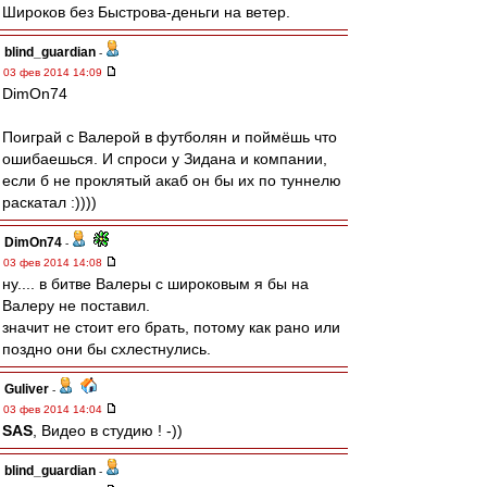
Широков без Быстрова-деньги на ветер.
blind_guardian
-
03 фев 2014 14:09
DimOn74
Поиграй с Валерой в футболян и поймёшь что
ошибаешься. И спроси у Зидана и компании,
если б не проклятый акаб он бы их по туннелю
раскатал :))))
DimOn74
-
03 фев 2014 14:08
ну.... в битве Валеры с широковым я бы на
Валеру не поставил.
значит не стоит его брать, потому как рано или
поздно они бы схлестнулись.
Guliver
-
03 фев 2014 14:04
SAS
, Видео в студию ! -))
blind_guardian
-