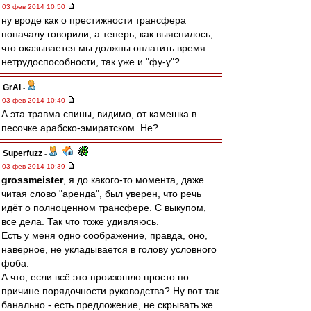
03 фев 2014 10:50
ну вроде как о престижности трансфера
поначалу говорили, а теперь, как выяснилось,
что оказывается мы должны оплатить время
нетрудоспособности, так уже и "фу-у"?
GrAl
-
03 фев 2014 10:40
А эта травма спины, видимо, от камешка в
песочке арабско-эмиратском. Не?
Superfuzz
-
03 фев 2014 10:39
grossmeister
, я до какого-то момента, даже
читая слово "аренда", был уверен, что речь
идёт о полноценном трансфере. С выкупом,
все дела. Так что тоже удивляюсь.
Есть у меня одно соображение, правда, оно,
наверное, не укладывается в голову условного
фоба.
А что, если всё это произошло просто по
причине порядочности руководства? Ну вот так
банально - есть предложение, не скрывать же