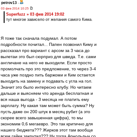
petrov13
-
03 фев 2014 10:25
Superfuzz » 03 фев 2014 19:02
тут многое зависело от желания самого Кима.
Я тоже так сначала подумал. А потом
подробности почитал... Папен позвонил Киму и
рассказал про вариант с арсом за 3 часа до
вылетаи это был сюрприз для шведа. Т.е. сами
англичане на него не выходили. Если просто
промолчать про это предложение, то через 3-4
часа уже поздно пить баржоми и Ким остается
выходить на замену и подавать с угла на гол.
Значит это было интересно клубу. Но читаем
дальше и выясняем что аренда бесплатная и
вся наша выгода - 3 месяца не платить ему
зарплату. Ну какая там может быть сумма? Ну
пусть даже он 200 штук в месяц рубит (а это
скорее всего завышенная цифра), то мы
экономим 0,6 мегаевро. Это так критично для
нашего бюджета??? Жирков этот там вообще
всем гайки закрутил??? Ну тогда Арнольдыч со