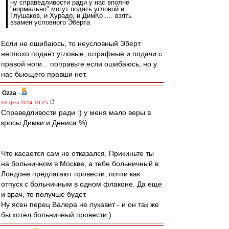
ну справедливости ради у нас вполне
"нормально" могут подать угловой и
Глушаков, и Хурадо, и ДимКо .... взять
взамен условного Эберта
Если не ошибаюсь, то неусловный Эберт
неплохо подаёт угловые, штрафные и подачи с
правой ноги... поправьте если ошибаюсь, но у
нас бьющего правши нет.
Gzza
-
03 фев 2014 10:25
Справедливости ради :) у меня мало веры в
кросы Димки и Дениса %)
Что касается сам не отказался. Прикиньте ты
на больничном в Москве, а тебе больничный в
Лондоне предлагают провести, почти как
отпуск с больничным в одном флаконе. Да еще
и врач, то получше будет.
Ну ясен перец Валера не лукавит - и он так же
бы хотел больничный провести:)