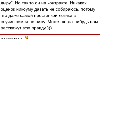
дыру". Но так то он на контракте. Никаких
оценок никоуму давать не собираюсь, потому
что даже самой простенкой логики в
случившемся не вижу. Может когда-нибудь нам
расскажут всю правду )))
poluno4nov
-
03 фев 2014 10:05
ну справедливости ради у нас вполне
"нормально" могут подать угловой и Глушаков,
и Хурадо, и ДимКо - есть подозрение, что если
этих троих не будет, то и Озбилиз должен
справиться)) А по Че, Карпин же сказал, что от
такого предложения и сам бы не отказался. И
экономически, и по игре вполне обоснованно -
платить зарплату на время больничного 6
недель, а потом снять с баланс на оставшиеся
3 месяца и взять взамен условного Эберта на
проблемный край атаки, взамен человека с
лавки из менее проблемной зоны. В общем - я
фил))
Superfuzz
-