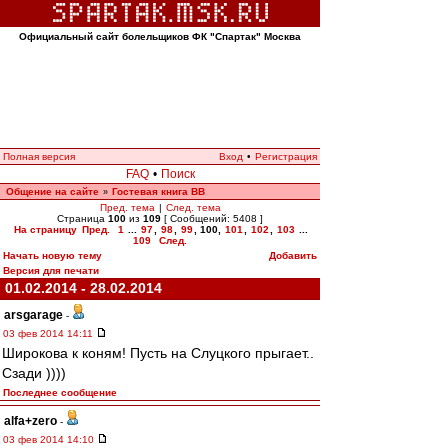
Официальный сайт болельщиков ФК "Спартак" Москва
Полная версия
Вход
•
Регистрация
FAQ
•
Поиск
Общение на сайте
Гостевая книга ВВ
»
Пред. тема
|
След. тема
Страница
100
из
109
[ Сообщений: 5408 ]
На страницу
Пред.
1
...
97
,
98
,
99
,
100
,
101
,
102
,
103
...
109
След.
Начать новую тему
Добавить
Версия для печати
01.02.2014 - 28.02.2014
arsgarage
-
03 фев 2014 14:11
Широкова к коням! Пусть на Слуцкого прыгает..
Сзади ))))
Последнее сообщение
alfa+zero
-
03 фев 2014 14:10