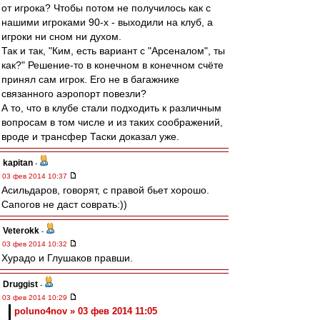
от игрока? Чтобы потом не получилось как с
нашими игроками 90-х - выходили на клуб, а
игроки ни сном ни духом.
Так и так, "Ким, есть вариант с "Арсеналом", ты
как?" Решение-то в конечном в конечном счёте
принял сам игрок. Его не в багажнике
связанного аэропорт повезли?
А то, что в клубе стали подходить к различным
вопросам в том числе и из таких соображений,
вроде и трансфер Таски доказал уже.
kapitan
-
03 фев 2014 10:37
Асильдаров, говорят, с правой бьет хорошо.
Сапогов не даст соврать:))
Veterokk
-
03 фев 2014 10:32
Хурадо и Глушаков правши.
Druggist
-
03 фев 2014 10:29
poluno4nov » 03 фев 2014 11:05