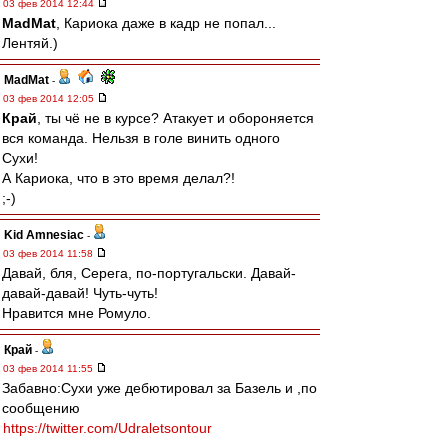
03 фев 2014 12:44
MadMat
, Кариока даже в кадр не попал...
Лентяй.)
MadMat
-
03 фев 2014 12:05
Край
, ты чё не в курсе? Атакует и обороняется
вся команда. Нельзя в голе винить одного
Сухи!
А Кариока, что в это время делал?!
;-)
Kid Amnesiac
-
03 фев 2014 11:58
Давай, бля, Серега, по-португальски. Давай-
давай-давай! Чуть-чуть!
Нравится мне Ромуло.
Край
-
03 фев 2014 11:55
Забавно:Сухи уже дебютировал за Базель и ,по
сообщению
https://twitter.com/Udraletsontour