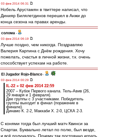
03 фев 2014 06:31
Нобель Арустамян в твиттере написал, что
Динияр Билялетдинов перешел в Анжи до
конца сезона на правах аренды.
солома
-
03 фев 2014 06:19
Лучше поздно, чем никогда. Поздравляю
Валерия Карпина с Днём рождения. Хочу
пожелать, счастья в личной жизни, т.к. очень
способствует успехам на работе.
El Jugador Rojo-Blanco
-
03 фев 2014 00:29
IL-22 » 02 фев 2014 22:59
2007 – Кубок Первого канала. Тель-Авив (26,
29 января и 1 февраля).
Две группы с 3 участниками. Победитель
группы выходит в финал (поражение в
финале).
Динамо К. 2-2, Маккаби Х. 2-0, ЦСКА 2-3.
С конями тогда был лучший матч Квинси за
Спартак. Буквально летал по полю, был везде,
и всё получалось. Почему так постоянно играть