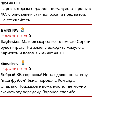
других нет.
Парни которым я должен, пожалуйста, прошу в
ЛС, с описанием сути вопроса, и предъявой.
Не стесняйтесь.
BARS-RW
-
02 фев 2014 19:59
Eaglesias
, Макеев скорее всего вместо Сереги
будет играть. На замену выходить Ромуло с
Кариокой и потом Як минут на 10.
dimonkgtu
-
02 фев 2014 19:29
Добрый ВВечер всем! Не так давно по каналу
"наш футбол" была передача Команда
Спартак. Подскажите пожалуйста, где можно
скачать эту передачу. Заранее спасибо.
walkin
-
02 фев 2014 18:45
Позволю себе заключительную "аналитику".
Впервые поймал себя на мысли, что Спартак
находится на 2 месте, ибо на 1 - моя родная