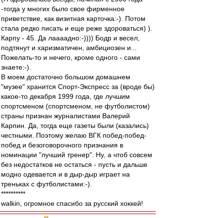
-тогда у многих было свое фирменное
приветствие, как визитная карточка:-). Потом
стала редко писать и еще реже здороваться) ).
Карпу - 45. Да лаааадно:-)))) Бодр и весел,
подтянут и харизматичен, амбициозен и...
Пожелать-то и нечего, кроме одного - сами
знаете:-).
В моем достаточно большом домашнем
"музее" хранится Спорт-Экспресс за (вроде бы)
какое-то декабря 1999 года, где лучшим
спортсменом (спортсменом, не футболистом)
страны признан журналистами Валерий
Карпин. Да, тогда еще газеты были (казались)
честными. Поэтому желаю ВГК побед-побед-
побед и безоговорочного признания в
номинации "лучший тренер". Ну, а чтоб совсем
без недостатков не остаться - пусть и дальше
модно одевается и в дыр-дыр играет на
треньках с футболистами:-).
**********
walkin, огромное спасибо за русский хоккей!