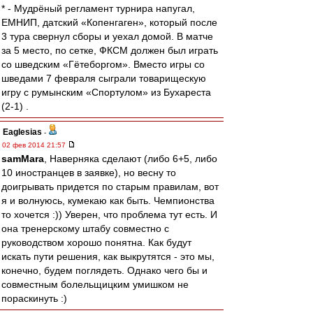
* - Мудрёный регламент турнира напугал,
ЕМНИП, датский «Копенгаген», который после
3 тура свернул сборы и уехал домой. В матче
за 5 место, по сетке, ФКСМ должен был играть
со шведским «Гётеборгом». Вместо игры со
шведами 7 февраля сыграли товарищескую
игру с румынским «Спортулом» из Бухареста
(2-1) .
Eaglesias
-
02 фев 2014 21:57
samMara
, Наверняка сделают (либо 6+5, либо
10 иностранцев в заявке), но весну то
доигрывать придется по старым правилам, вот
я и волнуюсь, кумекаю как быть. Чемпионства
то хочется :)) Уверен, что проблема тут есть. И
она тренерскому штабу совместно с
руководством хорошо понятна. Как будут
искать пути решения, как выкрутятся - это мы,
конечно, будем поглядеть. Однако чего бы и
совместным болельщицким умишком не
пораскинуть :)