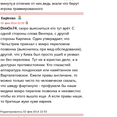
минуту,в отличие от них,ведь знали что берут
игрока травмированного
Eaglesias
-
02 фев 2014 22:52
DimOn74
, скоро выясниться кто тут врёт. С
одной стороны слова Венгера, с другой
стороны Карпина. Один утверждает, что
Чельстрем приехал с микро переломом
позвонка (выяснилось при мед-обследовании),
другой, что у Кима был просто ушиб и уезжал
он без перелома. Тут не в юристах дело, а в
дохтурах противостоянии. Кто глазастей:
аппаратура лондонская или намётанное око
Вартапетовское. Ежели правы англичане, то
можно только чисто по человечески сказать,
что шведу фартануло - профукали бы наши
медики микро перелом позвонка и неизвестно
чтобы из этого вышло еще. А если правы наши,
то бритиши жуки хуже евреев.
Редактировалось 02 фев 2014 22:53