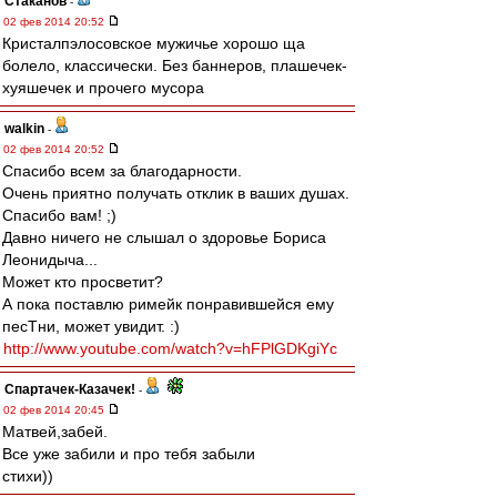
Cтаканов
-
02 фев 2014 20:52
Кристалпэлосовское мужичье хорошо ща
болело, классически. Без баннеров, плашечек-
хуяшечек и прочего мусора
walkin
-
02 фев 2014 20:52
Спасибо всем за благодарности.
Очень приятно получать отклик в ваших душах.
Спасибо вам! ;)
Давно ничего не слышал о здоровье Бориса
Леонидыча...
Может кто просветит?
А пока поставлю римейк понравившейся ему
песТни, может увидит. :)
http://www.youtube.com/watch?v=hFPlGDKgiYc
Спартачек-Казачек!
-
02 фев 2014 20:45
Матвей,забей.
Все уже забили и про тебя забыли
стихи))