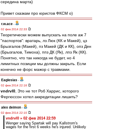
середина марта)
Привет сказкам про юристов ФКСМ o)
r.w.ace
-
02 фев 2014 22:33
Теоретически можем выпускать на поле аж 7
"паспортов": вратарь, лз Люк (КК и Макей), цз
Брызгалов (Макей), пз Макей (ДК и КК), опз Ден
(Брызгалов, Тимоха), ппз ДК (Як), лпз Як (КК).
Понятно, что так никогда не будет, но 4
лимитных позиции мы должны закрыть. Если
конечно не форс мажор с травмами.
Eaglesias
-
02 фев 2014 22:16
vndrvl0
, Это не тот Роб Харрис, которого
Фергюссон хотел аккредитации лишить?
alex deimon
-
02 фев 2014 22:10
vndrvl0 » 02 фев 2014 22:59
Wenger saying Spartak will pay Kallstrom's
wages for the first 6 weeks he's injured. Unlikely