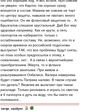
что это хороший ход. Я вот, кстати, был совсем
не уверен, что Карлос так хорошо сразу
впишется в состав. Макеев же совсем не торт
по центру защиты, навыков не хватает, много
ошибается. Он же фланговый защитник то... А
Брызгалов слишком хрустальный. Дай Бог ему
здоровья например. Как не крути, а пять
пачпортов не набирается, только с
ослаблением состава. Не, возможно, кто-то в
скором времени из российской подосновы
выстрелит ТАК, что все проблемы будут сняты,
но пока особых предпосылок к этому, к
сожалению, нет... А в связи с вероятнейшем
приобретением Эберта, то и фланги
становятся занятыми. При живом и
разыгравшимся Озбилисе, Валера наверняка
будет ставить Патрика налево. В таком случае
что делать? Яковлев же вылетает при таком
раскладе. Только рисковать и играть со свистка
в 4 пачпорта и дуть на воду, что бы никто не
поломался...
serge_vasilyev
-