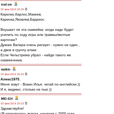
irod sm
-
02 фев 2014 20:33
Кирилко,Карлос,Макеев,
Кариока,Яковлев,Барриос.
Внушает ли эта скамейка- когда надо будет
усилить по ходу игры или травмы/желтые
карточки?
Думаю Валера очень рискует - нужно не один ,
а двое в группу атаки.
Если Чельстрема убрал - найди такого же
скамеечника.
walkin
-
02 фев 2014 20:23
Алекс1975
,
Меня зовут - Вокин Илья, читай по-английски.))
И я, видимо, столько не пью.))
MIG 424
-
02 фев 2014 20:23
Здравствуйте!
(Я здоровалась всегда, начиная с 2000 года