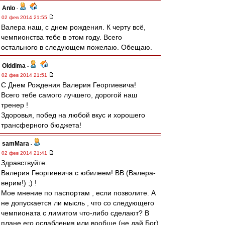
Anlo
-
02 фев 2014 21:55
Валера наш, с днем рождения. К черту всё,
чемпионства тебе в этом году. Всего
остального в следующем пожелаю. Обещаю.
Olddima
-
02 фев 2014 21:51
С Днем Рождения Валерия Георгиевича!
Всего тебе самого лучшего, дорогой наш
тренер !
Здоровья, побед на любой вкус и хорошего
трансферного бюджета!
samMara
-
02 фев 2014 21:41
Здравствуйте.
Валерия Георгиевича с юбилеем! ВВ (Валера-
верим!) ;) !
Мое мнение по паспортам , если позволите. А
не допускается ли мысль , что со следующего
чемпионата с лимитом что-либо сделают? В
плане его ослабления или вообще (не дай Бог)