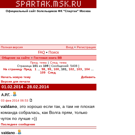
Официальный сайт болельщиков ФК "Спартак" Москва
Полная версия
Вход
•
Регистрация
FAQ
•
Поиск
Общение на сайте
Гостевая книга ВВ
»
Пред. тема
|
След. тема
Страница
101
из
109
[ Сообщений: 5408 ]
На страницу
Пред.
1
...
98
,
99
,
100
,
101
,
102
,
103
,
104
...
109
След.
Начать новую тему
Добавить
Версия для печати
01.02.2014 - 28.02.2014
А.Р.Г.
-
03 фев 2014 06:53
valdano
, это хорошо если так, а там не плохая
команда собралась, как Волга прям, только
чуток по лучше =))
Последнее сообщение
valdano
-