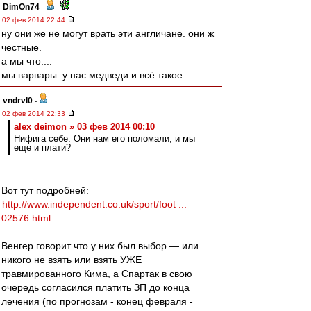
DimOn74
-
02 фев 2014 22:44
ну они же не могут врать эти англичане. они ж
честные.
а мы что....
мы варвары. у нас медведи и всё такое.
vndrvl0
-
02 фев 2014 22:33
alex deimon » 03 фев 2014 00:10
Нифига себе. Они нам его поломали, и мы
еще и плати?
Вот тут подробней:
http://www.independent.co.uk/sport/foot ...
02576.html
Венгер говорит что у них был выбор — или
никого не взять или взять УЖЕ
травмированного Кима, а Спартак в свою
очередь согласился платить ЗП до конца
лечения (по прогнозам - конец февраля -