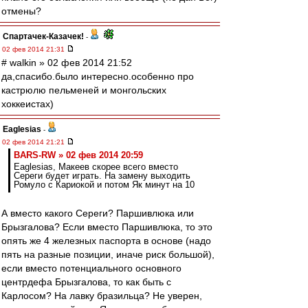
отмены?
Спартачек-Казачек!
-
02 фев 2014 21:31
# walkin » 02 фев 2014 21:52
да,спасибо.было интересно.особенно про
кастрюлю пельменей и монгольских
хоккеистах)
Eaglesias
-
02 фев 2014 21:21
BARS-RW » 02 фев 2014 20:59
Eaglesias, Макеев скорее всего вместо
Сереги будет играть. На замену выходить
Ромуло с Кариокой и потом Як минут на 10
А вместо какого Сереги? Паршивлюка или
Брызгалова? Если вместо Паршивлюка, то это
опять же 4 железных паспорта в основе (надо
пять на разные позиции, иначе риск большой),
если вместо потенциального основного
центрдефа Брызгалова, то как быть с
Карлосом? На лавку бразильца? Не уверен,