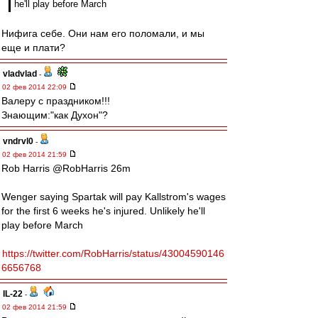
he'll play before March
Нифига себе. Они нам его поломали, и мы
еще и плати?
vladvlad
-
02 фев 2014 22:09
Валеру с праздником!!!
Знающим:"как Духон"?
vndrvl0
-
02 фев 2014 21:59
Rob Harris ‏@RobHarris 26m
Wenger saying Spartak will pay Kallstrom's wages
for the first 6 weeks he's injured. Unlikely he'll
play before March
https://twitter.com/RobHarris/status/43004590146
6656768
IL-22
-
02 фев 2014 21:59