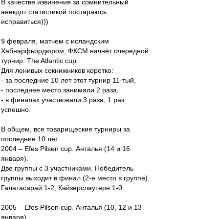
В качестве извинения за сомнительный
анекдот статистикой постараюсь
исправиться)))
9 февраля, матчем с исландским
Хабнарфьордюром, ФКСМ начнёт очередной
турнир. The Atlantic cup.
Для ленивых сокнижников коротко:
- за последние 10 лет этот турнир 11-тый,
- последнее место занимали 2 раза,
- в финалах участвовали 3 раза, 1 раз
успешно.
В общем, все товарищеские турниры за
последние 10 лет:
2004 – Efes Pilsen cup. Анталья (14 и 16
января).
Две группы с 3 участниками. Победитель
группы выходит в финал (2-е место в группе).
Галатасарай 1-2, Кайзерслаутерн 1-0.
2005 – Efes Pilsen cup. Анталья (10, 12 и 13
января).