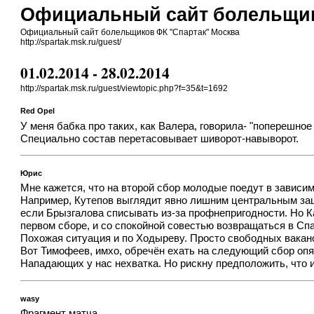
Официальный сайт болельщик
Официальный сайт болельщиков ФК "Спартак" Москва
http://spartak.msk.ru/guest/
01.02.2014 - 28.02.2014
http://spartak.msk.ru/guest/viewtopic.php?f=35&t=1692
Red Opel
У меня бабка про таких, как Валера, говорила- "поперешное
Специально состав перетасовывает шиворот-навыворот.
Юрис
Мне кажется, что на второй сбор молодые поедут в зависим
Например, Кутепов выглядит явно лишним центральным защи
если Брызгалова списывать из-за профнепригодности. Но К
первом сборе, и со спокойной совестью возвращаться в Спа
Похожая ситуация и по Ходыреву. Просто свободных ваканс
Вот Тимофеев, имхо, обречён ехать на следующий сбор опят
Нападающих у нас нехватка. Но рискну предположить, что и
wasy
Фрагмент матча.