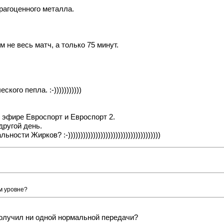
рагоценного металла.
 не весь матч, а только 75 минут.
ого пепла. :-)))))))))))
 эфире Евроспорт и Евроспорт 2.
другой день.
ти Жирков? :-)))))))))))))))))))))))))))))))))))))
м уровне?
получил ни одной нормальной передачи?