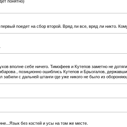
дет понятно)
первый поедет на сбор второй. Вряд ли все, вряд ли никто. Ко
.
бухов вполне себе ничего. Тимофеев и Кутепов заметно не дотяг
мбарова , позиционно ошиблись Кутепов и Брызгалов, державшие
л забили с дальней штанги где уже никого не было из обороняю
е...Язык без костей и усы на том же месте.