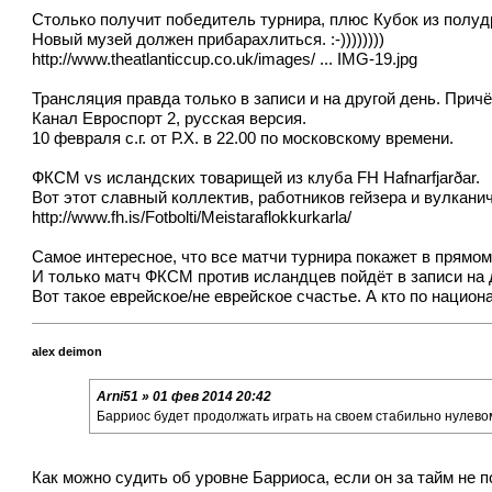
Столько получит победитель турнира, плюс Кубок из полуд
Новый музей должен прибарахлиться. :-))))))))
http://www.theatlanticcup.co.uk/images/ ... IMG-19.jpg
Трансляция правда только в записи и на другой день. Причём
Канал Евроспорт 2, русская версия.
10 февраля с.г. от Р.Х. в 22.00 по московскому времени.
ФКСМ vs исландских товарищей из клуба FH Hafnarfjarðar.
Вот этот славный коллектив, работников гейзера и вулканическ
http://www.fh.is/Fotbolti/Meistaraflokkurkarla/
Самое интересное, что все матчи турнира покажет в прямом
И только матч ФКСМ против исландцев пойдёт в записи на 
Вот такое еврейское/не еврейское счастье. А кто по национальнос
alex deimon
Arni51 » 01 фев 2014 20:42
Барриос будет продолжать играть на своем стабильно нулево
Как можно судить об уровне Барриоса, если он за тайм не 