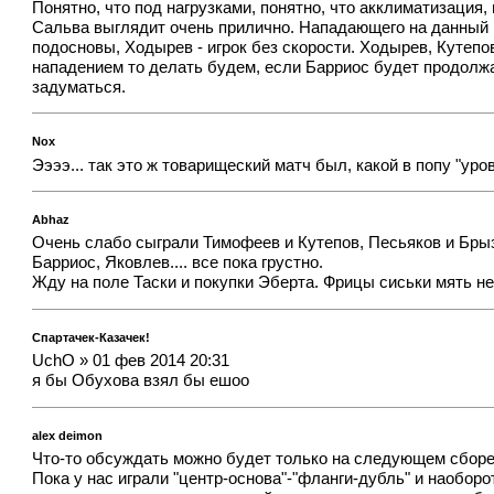
Понятно, что под нагрузками, понятно, что акклиматизация,
Сальва выглядит очень прилично. Нападающего на данный м
подосновы, Ходырев - игрок без скорости. Ходырев, Кутепов
нападением то делать будем, если Барриос будет продолжат
задуматься.
Nox
Ээээ... так это ж товарищеский матч был, какой в попу "уро
Abhaz
Очень слабо сыграли Тимофеев и Кутепов, Песьяков и Брыз
Барриос, Яковлев.... все пока грустно.
Жду на поле Таски и покупки Эберта. Фрицы сиськи мять не
Спартачек-Казачек!
UchO » 01 фев 2014 20:31
я бы Обухова взял бы ешоо
alex deimon
Что-то обсуждать можно будет только на следующем сборе
Пока у нас играли "центр-основа"-"фланги-дубль" и наоборот