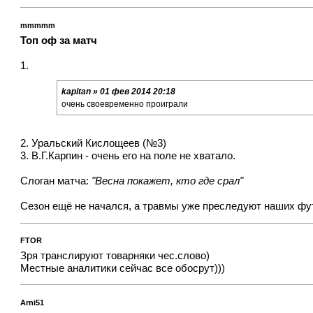
mmmmm
Топ оф за матч
1.
kapitan » 01 фев 2014 20:18
очень своевременно проиграли
2. Уральский Кислощеев (№3)
3. В.Г.Карпин - очень его на поле не хватало.
Слоган матча:
"Весна покажет, кто где срал"
Сезон ещё не начался, а травмы уже преследуют наших фут
FTOR
Зря транслируют товарняки чес.слово)
Местные аналитики сейчас все обосрут)))
Arni51