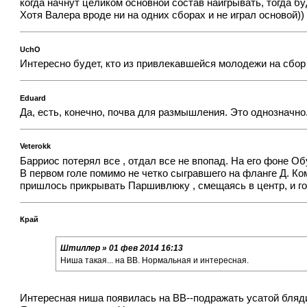
когда начнут целиком основной состав наигрывать, тогда бу
Хотя Валера вроде ни на одних сборах и не играл основой))
UchO
Интересно будет, кто из привлекавшейся молодежи на сбор 
Eduard
Да, есть, конечно, почва для размышления. Это однозначно
Veterokk
Барриос потерял все , отдал все не впопад. На его фоне О
В первом голе помимо не четко сыгравшего на фланге Д. Ко
пришлось прикрывать Паршивлюку , смещаясь в центр, и го
Край
Штиллер » 01 фев 2014 16:13
Ниша такая... на ВВ. Нормальная и интересная.
Интересная ниша появилась на ВВ--подражать усатой блядин