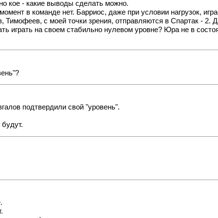
 но кое - какие выводы сделать можно.
омент в команде нет. Барриос, даже при условии нагрузок, игр
, Тимофеев, с моей точки зрения, отправляются в Спартак - 2. 
ь играть на своем стабильно нулевом уровне? Юра не в состоян
вень"?
галов подтвердили свой "уровень".
 будут.
.
.