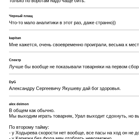
Только по воротам надо чаще бить.
Черный плащ
Что-то мало аналитики в этот раз, даже странно))
kapitan
Мне кажется, очень своевременно проиграли, весьма к мес
Спектр
Лучше бы вообще не показывали товарняки на первом сбор
DyG
Александру Сергеевичу Якушеву дай бог здоровья.
alex deimon
В общем как обычно.
Мы выходим играть товарняк, Урал выходит сдохнуть, но вы
По второму тайму:
- у Ходырева скорости нет вообще, все пасы на ход он не до
- у Кариоки без фола мяч отобрать невозможно.