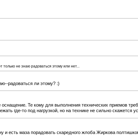
 только не знаю радоваться этому или нет...
аю--радоваться ли этому? :)
 оснащение. Те кому для выполнения технических приемов тре
ежать где-то под нагрузкой, но на технике не сильно скажется у
 и есть маза порадовать скаредного жлоба Жиркова полтишком кос