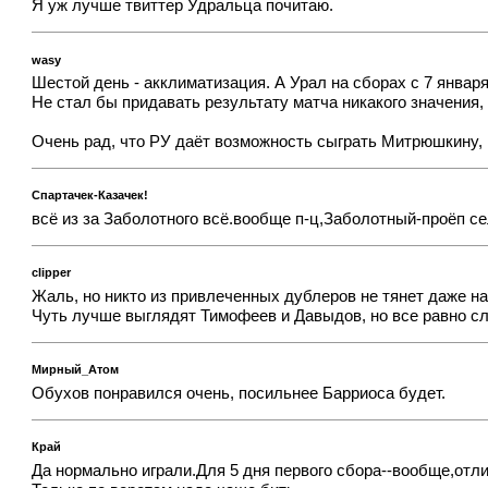
Я уж лучше твиттер Удральца почитаю.
wasy
Шестой день - акклиматизация. А Урал на сборах с 7 января
Не стал бы придавать результату матча никакого значения,
Очень рад, что РУ даёт возможность сыграть Митрюшкину, по
Спартачек-Казачек!
всё из за Заболотного всё.вообще п-ц,Заболотный-проёп се
clipper
Жаль, но никто из привлеченных дублеров не тянет даже на
Чуть лучше выглядят Тимофеев и Давыдов, но все равно сл
Мирный_Атом
Обухов понравился очень, посильнее Барриоса будет.
Край
Да нормально играли.Для 5 дня первого сбора--вообще,отли