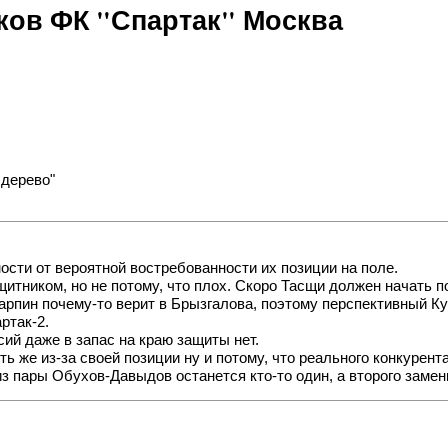
ов ФК "Спартак" Москва
 дерево"
ости от вероятной востребованности их позиции на поле.
тником, но не потому, что плох. Скоро Тасщи должен начать п
арпин почему-то верит в Брызгалова, поэтому перспективный Ку
ртак-2.
ий даже в запас на краю защиты нет.
ь же из-за своей позиции ну и потому, что реального конкурент
з пары Обухов-Давыдов останется кто-то один, а второго замени