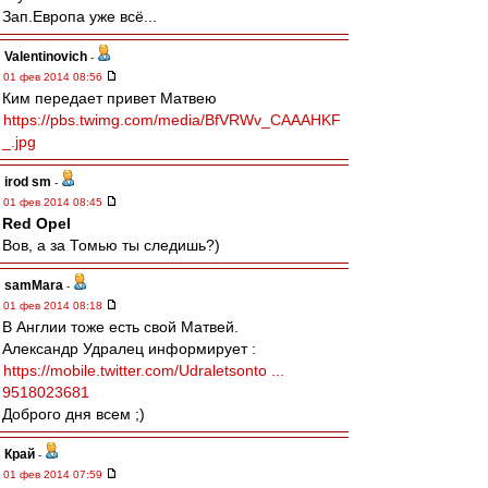
Зап.Европа уже всё...
Valentinovich
-
01 фев 2014 08:56
Ким передает привет Матвею
https://pbs.twimg.com/media/BfVRWv_CAAAHKF
_.jpg
irod sm
-
01 фев 2014 08:45
Red Opel
Вов, а за Томью ты следишь?)
samMara
-
01 фев 2014 08:18
В Англии тоже есть свой Матвей.
Александр Удралец информирует :
https://mobile.twitter.com/Udraletsonto ...
9518023681
Доброго дня всем ;)
Край
-
01 фев 2014 07:59