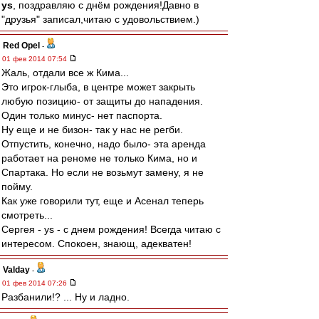
ys
, поздравляю с днём рождения!Давно в
"друзья" записал,читаю с удовольствием.)
Red Opel
-
01 фев 2014 07:54
Жаль, отдали все ж Кима...
Это игрок-глыба, в центре может закрыть
любую позицию- от защиты до нападения.
Один только минус- нет паспорта.
Ну еще и не бизон- так у нас не регби.
Отпустить, конечно, надо было- эта аренда
работает на реноме не только Кима, но и
Спартака. Но если не возьмут замену, я не
пойму.
Как уже говорили тут, еще и Асенал теперь
смотреть...
Сергея - ys - с днем рождения! Всегда читаю с
интересом. Спокоен, знающ, адекватен!
Valday
-
01 фев 2014 07:26
Разбанили!? ... Ну и ладно.