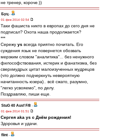
не тренер, короче.))
Буц
-
01 фев 2014 02:54
Таки фашиста никто в европах до сего дня не
подписал? Охота наша продолжается?
***
Сережу
ys
всегда приятно почитать. Его
суждения язык не повернется обозвать
мерзким словом "аналитика"... без ненужного
философствования, истерик и фанатизма, без
сверхмудрых цитат малоизученных мудрецов
(что должно подчеркнуть невероятную
начитанность юзера).. всё сжато, разумно,
"легко усвояемо", по делу.
Поздравляю, пиши еще.
StuG 40 Ausf F/8
-
01 фев 2014 01:51
Сергея aka ys с Днём рождения!
Здоровья и удачи.
flint
-