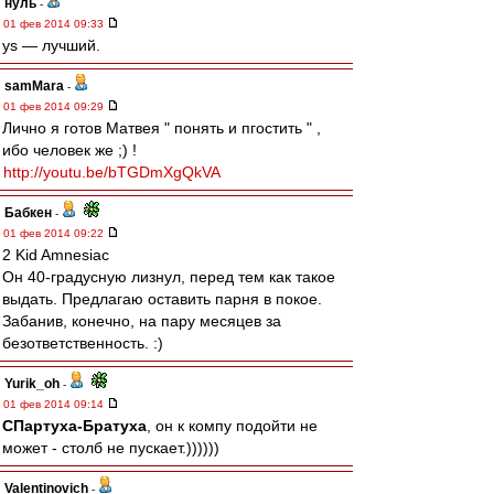
нуль
-
01 фев 2014 09:33
ys — лучший.
samMara
-
01 фев 2014 09:29
Лично я готов Матвея " понять и пгостить " ,
ибо человек же ;) !
http://youtu.be/bTGDmXgQkVA
Бабкен
-
01 фев 2014 09:22
2 Kid Amnesiac
Он 40-градусную лизнул, перед тем как такое
выдать. Предлагаю оставить парня в покое.
Забанив, конечно, на пару месяцев за
безответственность. :)
Yurik_oh
-
01 фев 2014 09:14
СПартуха-Братуха
, он к компу подойти не
может - столб не пускает.))))))
Valentinovich
-