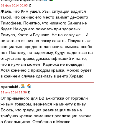
El Jugador Rojo-Blanco
-
01 фев 2014 00:05
Жаль, что Ким ушел. Увы, ситуация видится
такой, что сейчас его место займет де-факто
Тимофеев. Понятно, что никакого Банеги не
будет. Некуда его покупать при здоровых
Ромуло, Косте и Глушаке. Не на лавку же... И
не кого-то из них на лавку сажать. Покупать же
специально среднего лавочника смысла особо
нет. Поэтому, по-видимому, будут надеяться на
отсутствие травм, дисквалификаций и на то,
что в нужный момент Кариока не подведет.
Хотя конечно с приходом крайка, можно будет
в крайнем случае сдвигать в центр Хурадо.
spartak46
-
31 янв 2014 23:56
От привычного для ВВ ажиотажа от торговли
живым товаром, вернёмся на минуту к пиву.
Боюсь, что грядущая реализация пива на
трибунах крепко помешает реализации закона
о болельщиках. Особенно в Москве.