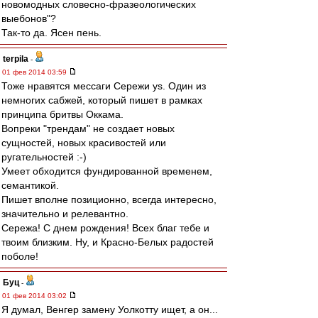
новомодных словесно-фразеологических
выебонов"?
Так-то да. Ясен пень.
terpila
-
01 фев 2014 03:59
Тоже нравятся мессаги Сережи ys. Один из
немногих сабжей, который пишет в рамках
принципа бритвы Оккама.
Вопреки "трендам" не создает новых
сущностей, новых красивостей или
ругательностей :-)
Умеет обходится фундированной временем,
семантикой.
Пишет вполне позиционно, всегда интересно,
значительно и релевантно.
Сережа! С днем рождения! Всех благ тебе и
твоим близким. Ну, и Красно-Белых радостей
поболе!
Буц
-
01 фев 2014 03:02
Я думал, Венгер замену Уолкотту ищет, а он...