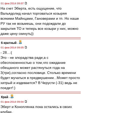
01 фев 2014 09:07
На счет Эберта, есть ощущение, что
Вальядолид начал торговаться козыряя
всякими Майнцами, Гановерами и тп. Но наше
РУ так не возьмешь, они подождали до
закрытия ТО и теперь все козыри у них, можно
даже цену скинуть))
6-кратный
-
01 фев 2014 09:05
- 28...:(
Это - не злорадства ради,а с
обеспокоенностью о том,что ожидание
обещаного может растянуться года на
3(три),согласно пословице. Столько времени
будет мучаться в предвкушении...Может просто
хитрый и издевается? В Черусти (-31) ведь не
поедет!:)
Край
-
01 фев 2014 09:04
Эберт и Коноплянка пока остались в своих
клубах.