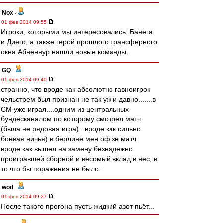
Nox
-
01 фев 2014 09:55
Игроки, которыми мы интересовались: Банега
и Диего, а также герой прошлого трансферного
окна Абненнур нашли новые команды.
GQ
-
01 фев 2014 09:40
странно, что вроде как абсолютно гавноигрок
чельстрем был признан не так уж и давно.......в
СМ уже играл....одним из центральных
бундесканалом по которому смотрел матч
(была не рядовая игра)...вроде как сильно
боевая ничья) в берлине мен оф зе матч.
вроде как вышел на замену безнадежно
проигравшей сборной и весомый вклад в нес, в
то что бы поражения не было.
wod
-
01 фев 2014 09:37
После такого прогона пусть жидкий азот пьёт...