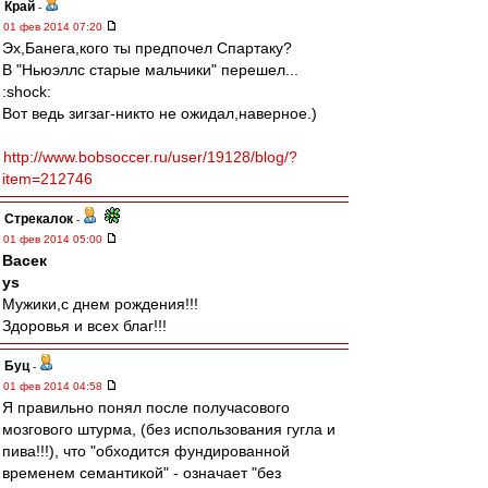
Край
-
01 фев 2014 07:20
Эх,Банега,кого ты предпочел Спартаку?
В "Ньюэллс старые мальчики" перешел...
:shock:
Вот ведь зигзаг-никто не ожидал,наверное.)
http://www.bobsoccer.ru/user/19128/blog/?
item=212746
Стрекалок
-
01 фев 2014 05:00
Васек
ys
Мужики,с днем рождения!!!
Здоровья и всех благ!!!
Буц
-
01 фев 2014 04:58
Я правильно понял после получасового
мозгового штурма, (без использования гугла и
пива!!!), что "обходится фундированной
временем семантикой" - означает "без