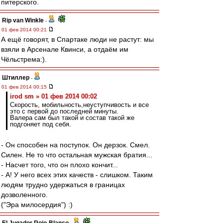
питерского.
Rip van Winkle
-
01 фев 2014 00:21
А ещё говорят, в Спартаке люди не растут: мы
взяли в Арсенале Квинси, а отдаём им
Чёльстрема:).
Штиллер
-
01 фев 2014 00:15
irod sm » 01 фев 2014 00:02
Скорость, мобильность,неуступчивость и все
это с первой до последней минуты.
Валера сам был такой и состав такой же
подгоняет под себя.
- Он способен на поступок. Он дерзок. Смел.
Силен. Не то что остальная мужская братия...
- Насчет того, что он плохо кончит...
- А! У него всех этих качеств - слишком. Таким
людям трудно удержаться в границах
дозволенного.
("Эра милосердия") :)