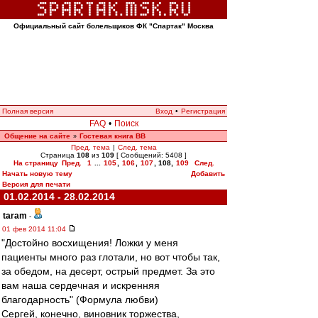
Официальный сайт болельщиков ФК "Спартак" Москва
Полная версия
Вход
•
Регистрация
FAQ
•
Поиск
Общение на сайте
Гостевая книга ВВ
»
Пред. тема
|
След. тема
Страница
108
из
109
[ Сообщений: 5408 ]
На страницу
Пред.
1
...
105
,
106
,
107
,
108
,
109
След.
Начать новую тему
Добавить
Версия для печати
01.02.2014 - 28.02.2014
taram
-
01 фев 2014 11:04
"Достойно восхищения! Ложки у меня
пациенты много раз глотали, но вот чтобы так,
за обедом, на десерт, острый предмет. За это
вам наша сердечная и искренняя
благодарность" (Формула любви)
Сергей, конечно, виновник торжества,