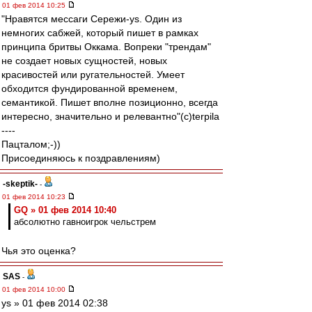
01 фев 2014 10:25
"Нравятся мессаги Сережи-ys. Один из
немногих сабжей, который пишет в рамках
принципа бритвы Оккама. Вопреки "трендам"
не создает новых сущностей, новых
красивостей или ругательностей. Умеет
обходится фундированной временем,
семантикой. Пишет вполне позиционно, всегда
интересно, значительно и релевантнo"(с)terpila
----
Пацталом;-))
Присоединяюсь к поздравлениям)
-skeptik-
-
01 фев 2014 10:23
GQ » 01 фев 2014 10:40
абсолютно гавноигрок чельстрем
Чья это оценка?
SAS
-
01 фев 2014 10:00
ys » 01 фев 2014 02:38