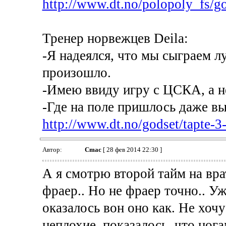
http://www.dt.no/polopoly_fs/go
Тренер норвежцев Deila:
-Я надеялся, что мы сыграем л
произошло.
-Имею ввиду игру с ЦСКА, а н
-Где на поле пришлось даже в
http://www.dt.no/godset/tapte-3-
Автор:
Cmac
[ 28 фев 2014 22:30 ]
А я смотрю второй тайм на вра
фраер.. Но не фраер точно.. У
оказалось вон оно как. Не хоч
неплохие, показалось, что ног