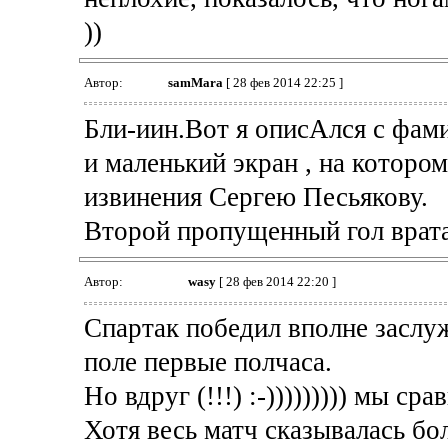
))
Автор:
samMara
[ 28 фев 2014 22:25 ]
Бли-иин.Вот я описАлся с фами
и маленький экран , на которо
извинения Сергею Песьякову.
Второй пропущенный гол врата
Автор:
wasy
[ 28 фев 2014 22:20 ]
Спартак победил вполне заслу
поле первые полчаса.
Но вдруг (!!!) :-))))))))) мы сра
Хотя весь матч сказывалась бо